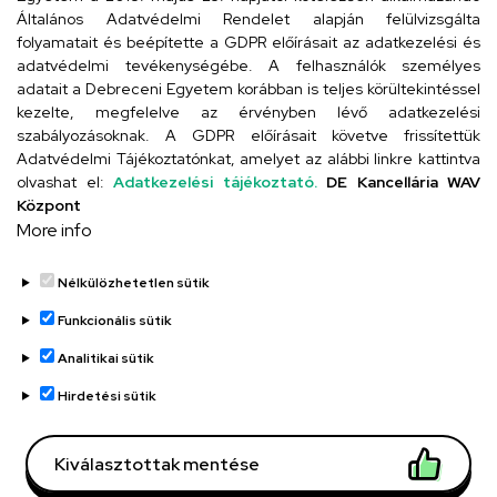
4024 Debrecen, Kossuth utca 33.
Általános Adatvédelmi Rendelet alapján felülvizsgálta
folyamatait és beépítette a GDPR előírásait az adatkezelési és
adatvédelmi tevékenységébe. A felhasználók személyes
adatait a Debreceni Egyetem korábban is teljes körültekintéssel
Szervezeti telefonkönyv
kezelte, megfelelve az érvényben lévő adatkezelési
szabályozásoknak. A GDPR előírásait követve frissítettük
Adatvédelmi Tájékoztatónkat, amelyet az alábbi linkre kattintva
olvashat el:
Adatkezelési tájékoztató.
DE Kancellária WAV
UD telefonkönyv
Központ
More info
Nélkülözhetetlen sütik
Funkcionális sütik
Analitikai sütik
Adatvédelem
Adatvédelem
Hirdetési sütik
Régi oldal
Kiválasztottak mentése
Technikai információk