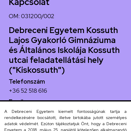
Kapcsolat
OM: 031200/002
Debreceni Egyetem Kossuth
Lajos Gyakorló Gimnáziuma
és Általános Iskolája Kossuth
utcai feladatellátási hely
("Kiskossuth")
Telefonszám
+36 52 518 616
Email
iskola@kossuth-alt.unideb.hu
A Debreceni Egyetem kiemelt fontosságúnak tartja a
rendelkezésére bocsátott, illetve birtokába jutott személyes
Cím
adatok védelmét. Ezúton tájékoztatjuk Önt, hogy a Debreceni
Egyetem a 2018. május 25. napjától kötelezően alkalmazandó