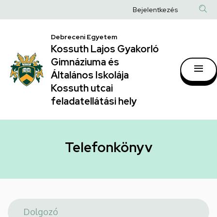
Telefonkönyv
Ugrás
Anonim
Bejelentkezés
a
|
Felhasználói
tartalomra
Kossuth
Debreceni Egyetem
fiók
Kossuth Lajos Gyakorló
Lajos
menüje
Gimnáziuma és
Gyakorló
Általános Iskolája
Gimnáziuma
Kossuth utcai
feladatellátási hely
és
Általános
Iskolája
Telefonkönyv
Kossuth
utcai
feladatellátási
hely