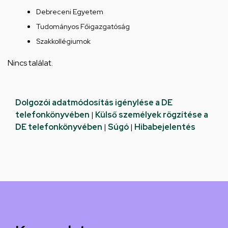
Debreceni Egyetem
Tudományos Főigazgatóság
Szakkollégiumok
Nincs találat.
Dolgozói adatmódosítás igénylése a DE
telefonkönyvében
|
Külső személyek rögzítése a
DE telefonkönyvében
|
Súgó
|
Hibabejelentés