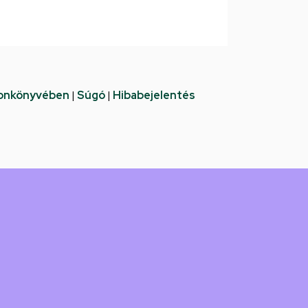
fonkönyvében
|
Súgó
|
Hibabejelentés