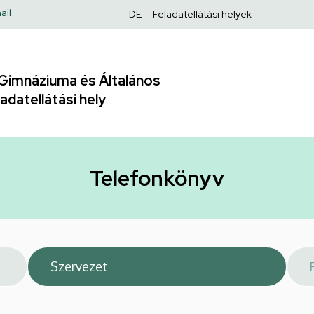
Felső
ail
DE
Feladatellátási helyek
navigáció
Gimnáziuma és Általános
adatellátási hely
Telefonkönyv