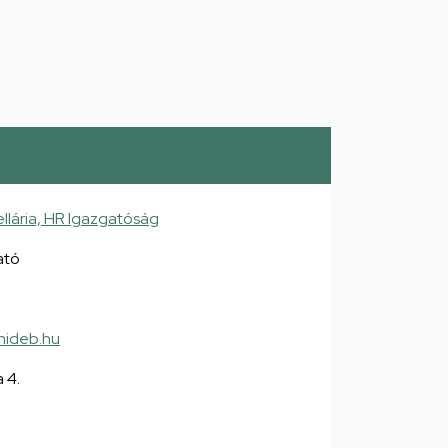
lária, HR Igazgatóság
ató
unideb.hu
 4.