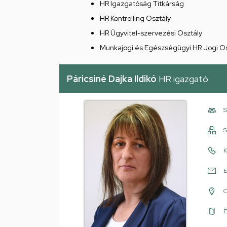
HR Igazgatóság Titkárság
HR Kontrolling Osztály
HR Ügyvitel-szervezési Osztály
Munkajogi és Egészségügyi HR Jogi Os
Páricsiné Dajka Ildikó
HR igazgató
S
S
K
E
É