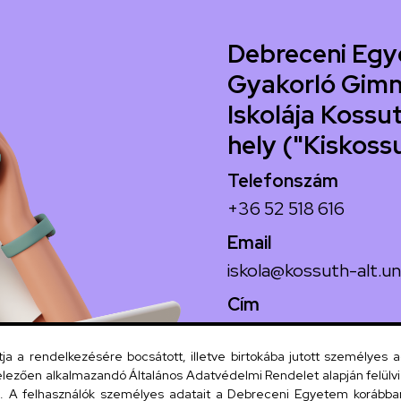
Debreceni Egy
Gyakorló Gimn
Iskolája Kossut
hely ("Kiskoss
Telefonszám
+36 52 518 616
Email
iskola@kossuth-alt.un
Cím
4024 Debrecen, Koss
 a rendelkezésére bocsátott, illetve birtokába jutott személyes 
lezően alkalmazandó Általános Adatvédelmi Rendelet alapján felülviz
A felhasználók személyes adatait a Debreceni Egyetem korábban i