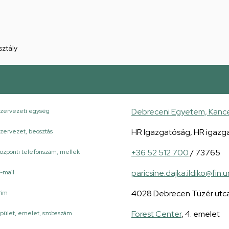
ztály
Debreceni Egyetem, Kancel
zervezeti egység
HR Igazgatóság, HR igazg
zervezet, beosztás
+36 52 512 700
/ 73765
özponti telefonszám, mellék
paricsine.dajka.ildiko@fin.
-mail
4028 Debrecen Tüzér utca
Cím
Forest Center
, 4. emelet
pület, emelet, szobaszám