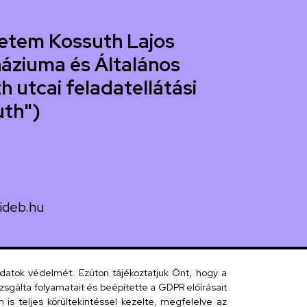
etem Kossuth Lajos
áziuma és Általános
h utcai feladatellátási
uth")
ideb.hu
uth utca 33.
adatok védelmét. Ezúton tájékoztatjuk Önt, hogy a
sgálta folyamatait és beépítette a GDPR előírásait
s teljes körültekintéssel kezelte, megfelelve az