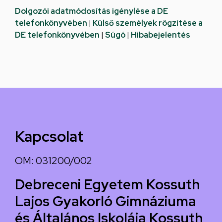
Dolgozói adatmódosítás igénylése a DE
telefonkönyvében
|
Külső személyek rögzítése a
DE telefonkönyvében
|
Súgó
|
Hibabejelentés
Kapcsolat
OM: 031200/002
Debreceni Egyetem Kossuth
Lajos Gyakorló Gimnáziuma
és Általános Iskolája Kossuth