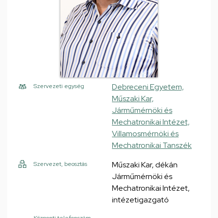
Debreceni Egyetem,
Szervezeti egység
Műszaki Kar,
Járműmérnöki és
Mechatronikai Intézet,
Villamosmérnöki és
Mechatronikai Tanszék
Műszaki Kar, dékán
Szervezet, beosztás
Járműmérnöki és
Mechatronikai Intézet,
intézetigazgató