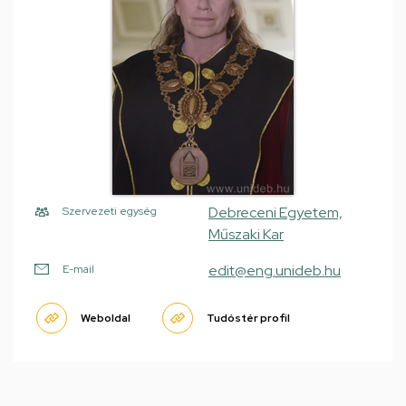
Debreceni Egyetem,
Szervezeti egység
Műszaki Kar
edit@eng.unideb.hu
E-mail
Weboldal
Tudóstér profil