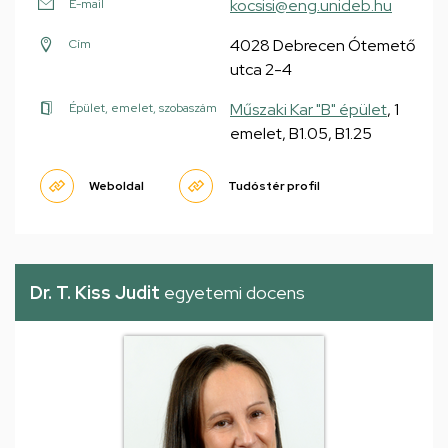
kocsisi@eng.unideb.hu
E-mail
4028 Debrecen Ótemető
Cím
utca 2-4
Műszaki Kar "B" épület
, 1
Épület, emelet, szobaszám
emelet, B1.05, B1.25
Weboldal
Tudóstér profil
Dr. T. Kiss Judit
egyetemi docens