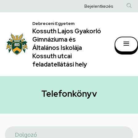
Telefonkönyv
Ugrás
Anonim
Bejelentkezés
a
|
Felhasználói
tartalomra
Kossuth
Debreceni Egyetem
fiók
Kossuth Lajos Gyakorló
Lajos
menüje
Gimnáziuma és
Gyakorló
Általános Iskolája
Gimnáziuma
Kossuth utcai
feladatellátási hely
és
Általános
Iskolája
Telefonkönyv
Kossuth
utcai
feladatellátási
hely