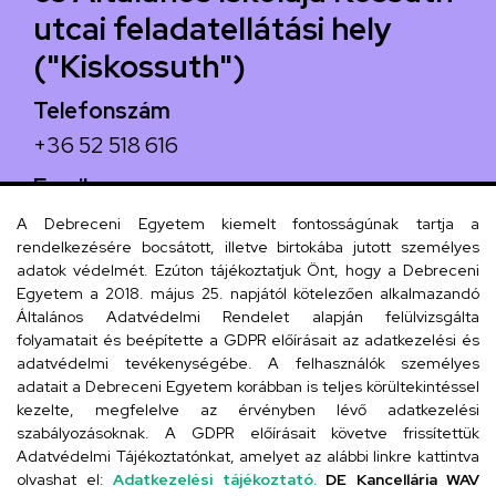
utcai feladatellátási hely
("Kiskossuth")
Telefonszám
+36 52 518 616
Email
iskola@kossuth-alt.unideb.hu
A Debreceni Egyetem kiemelt fontosságúnak tartja a
rendelkezésére bocsátott, illetve birtokába jutott személyes
Cím
adatok védelmét. Ezúton tájékoztatjuk Önt, hogy a Debreceni
Egyetem a 2018. május 25. napjától kötelezően alkalmazandó
4024 Debrecen, Kossuth utca 33.
Általános Adatvédelmi Rendelet alapján felülvizsgálta
folyamatait és beépítette a GDPR előírásait az adatkezelési és
adatvédelmi tevékenységébe. A felhasználók személyes
adatait a Debreceni Egyetem korábban is teljes körültekintéssel
Szervezeti telefonkönyv
kezelte, megfelelve az érvényben lévő adatkezelési
szabályozásoknak. A GDPR előírásait követve frissítettük
Adatvédelmi Tájékoztatónkat, amelyet az alábbi linkre kattintva
olvashat el:
Adatkezelési tájékoztató.
DE Kancellária WAV