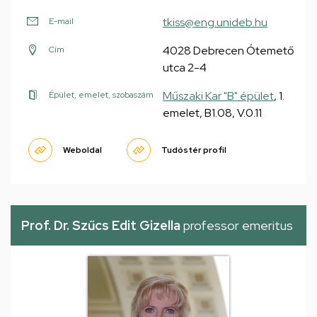
tkiss@eng.unideb.hu
E-mail
4028 Debrecen Ótemető
Cím
utca 2-4
Műszaki Kar "B" épület
, 1.
Épület, emelet, szobaszám
emelet, B1.08, V.0.11
Weboldal
Tudóstér profil
Prof. Dr. Szűcs Edit Gizella
professor emeritus