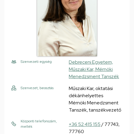
Debreceni Egyetem,
Szervezeti egység
Műszaki Kar, Mérnöki
Menedzsment Tanszék
Műszaki Kar, oktatási
Szervezet, beosztás
dékánhelyettes
Mérnöki Menedzsment
Tanszék, tanszékvezető
Központi telefonszám,
+36 52 415 155
/ 77743,
mellék
77760