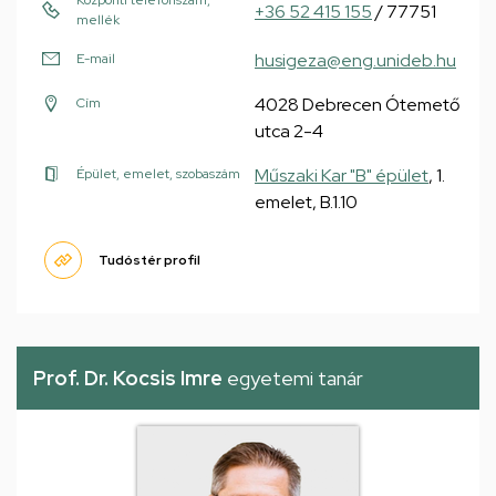
Központi telefonszám,
+36 52 415 155
/ 77751
mellék
husigeza@eng.unideb.hu
E-mail
4028 Debrecen Ótemető
Cím
utca 2-4
Műszaki Kar "B" épület
, 1.
Épület, emelet, szobaszám
emelet, B.1.10
Tudóstér profil
Prof. Dr. Kocsis Imre
egyetemi tanár