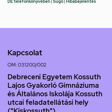
DE telefonkönyvében
|
Súgó
|
Hibabejelentés
Kapcsolat
OM: 031200/002
Debreceni Egyetem Kossuth
Lajos Gyakorló Gimnáziuma
és Általános Iskolája Kossuth
utcai feladatellátási hely
("Kiskossuth")