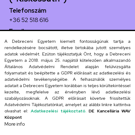
Telefonszám
+36 52 518 616
Email
iskola@kossuth-alt.unideb.hu
A Debreceni Egyetem kiemelt fontosságúnak tartja a
rendelkezésére bocsátott, illetve birtokába jutott személyes
Cím
adatok védelmét. Ezúton tájékoztatjuk Önt, hogy a Debreceni
Egyetem a 2018. május 25. napjától kötelezően alkalmazandó
4024 Debrecen, Kossuth utca 33.
Általános Adatvédelmi Rendelet alapján felülvizsgálta
folyamatait és beépítette a GDPR előírásait az adatkezelési és
adatvédelmi tevékenységébe. A felhasználók személyes
adatait a Debreceni Egyetem korábban is teljes körültekintéssel
Szervezeti telefonkönyv
kezelte, megfelelve az érvényben lévő adatkezelési
szabályozásoknak. A GDPR előírásait követve frissítettük
Adatvédelmi Tájékoztatónkat, amelyet az alábbi linkre kattintva
olvashat el:
Adatkezelési tájékoztató.
DE Kancellária WAV
UD telefonkönyv
Központ
More info