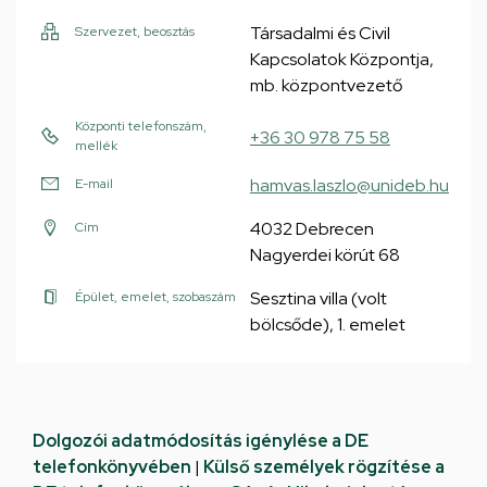
Társadalmi és Civil
Szervezet, beosztás
Kapcsolatok Központja,
mb. központvezető
Központi telefonszám,
+36 30 978 75 58
mellék
hamvas.laszlo@unideb.hu
E-mail
4032 Debrecen
Cím
Nagyerdei körút 68
Sesztina villa (volt
Épület, emelet, szobaszám
bölcsőde), 1. emelet
Dolgozói adatmódosítás igénylése a DE
telefonkönyvében
|
Külső személyek rögzítése a