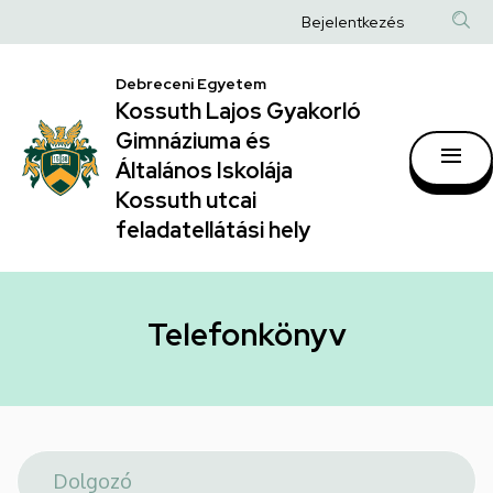
Telefonkönyv
Ugrás
Anonim
Bejelentkezés
a
|
Felhasználói
tartalomra
Kossuth
Debreceni Egyetem
fiók
Kossuth Lajos Gyakorló
Lajos
menüje
Gimnáziuma és
Gyakorló
Általános Iskolája
Gimnáziuma
Kossuth utcai
feladatellátási hely
és
Általános
Iskolája
Telefonkönyv
Kossuth
utcai
feladatellátási
hely