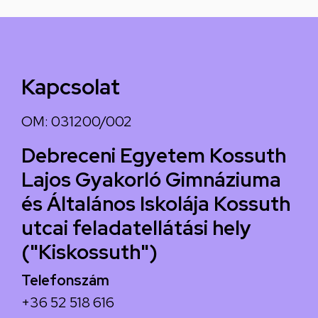
Kapcsolat
OM: 031200/002
Debreceni Egyetem Kossuth
Lajos Gyakorló Gimnáziuma
és Általános Iskolája Kossuth
utcai feladatellátási hely
("Kiskossuth")
Telefonszám
+36 52 518 616