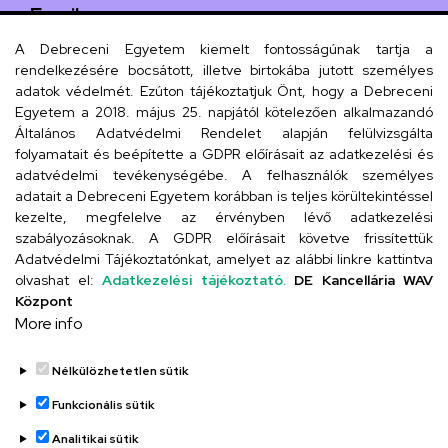
Email
iskola@kossuth-alt.unideb.hu
A Debreceni Egyetem kiemelt fontosságúnak tartja a
rendelkezésére bocsátott, illetve birtokába jutott személyes
Cím
adatok védelmét. Ezúton tájékoztatjuk Önt, hogy a Debreceni
Egyetem a 2018. május 25. napjától kötelezően alkalmazandó
4024 Debrecen, Kossuth utca 33.
Általános Adatvédelmi Rendelet alapján felülvizsgálta
folyamatait és beépítette a GDPR előírásait az adatkezelési és
adatvédelmi tevékenységébe. A felhasználók személyes
adatait a Debreceni Egyetem korábban is teljes körültekintéssel
Szervezeti telefonkönyv
kezelte, megfelelve az érvényben lévő adatkezelési
szabályozásoknak. A GDPR előírásait követve frissítettük
Adatvédelmi Tájékoztatónkat, amelyet az alábbi linkre kattintva
olvashat el:
Adatkezelési tájékoztató.
DE Kancellária WAV
UD telefonkönyv
Központ
More info
Nélkülözhetetlen sütik
Funkcionális sütik
Analitikai sütik