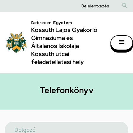
Telefonkönyv
Ugrás
Anonim
Bejelentkezés
a
|
Felhasználói
tartalomra
Kossuth
Debreceni Egyetem
fiók
Kossuth Lajos Gyakorló
Lajos
menüje
Gimnáziuma és
Gyakorló
Általános Iskolája
Gimnáziuma
Kossuth utcai
feladatellátási hely
és
Általános
Iskolája
Telefonkönyv
Kossuth
utcai
feladatellátási
hely