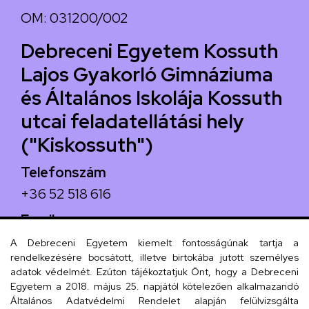
OM: 031200/002
Debreceni Egyetem Kossuth
Lajos Gyakorló Gimnáziuma
és Általános Iskolája Kossuth
utcai feladatellátási hely
("Kiskossuth")
Telefonszám
+36 52 518 616
Email
iskola@kossuth-alt.unideb.hu
A Debreceni Egyetem kiemelt fontosságúnak tartja a
rendelkezésére bocsátott, illetve birtokába jutott személyes
Cím
adatok védelmét. Ezúton tájékoztatjuk Önt, hogy a Debreceni
Egyetem a 2018. május 25. napjától kötelezően alkalmazandó
4024 Debrecen, Kossuth utca 33.
Általános Adatvédelmi Rendelet alapján felülvizsgálta