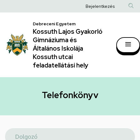
Telefonkönyv
Ugrás
Anonim
Bejelentkezés
a
|
Felhasználói
tartalomra
Kossuth
Debreceni Egyetem
fiók
Kossuth Lajos Gyakorló
Lajos
menüje
Gimnáziuma és
Gyakorló
Általános Iskolája
Gimnáziuma
Kossuth utcai
feladatellátási hely
és
Általános
Iskolája
Telefonkönyv
Kossuth
utcai
feladatellátási
hely