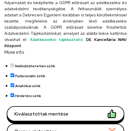
folyamatait és beépítette a GDPR előírásait az adatkezelési és
adatvédelmi tevékenységébe. A felhasználók személyes
adatait a Debreceni Egyetem korábban is teljes körültekintéssel
Szervezeti telefonkönyv
kezelte, megfelelve az érvényben lévő adatkezelési
szabályozásoknak. A GDPR előírásait követve frissítettük
Adatvédelmi Tájékoztatónkat, amelyet az alábbi linkre kattintva
olvashat el:
Adatkezelési tájékoztató.
DE Kancellária WAV
UD telefonkönyv
Központ
More info
Nélkülözhetetlen sütik
Funkcionális sütik
Analitikai sütik
Adatvédelem
Adatvédelem
Hirdetési sütik
Régi oldal
Kiválasztottak mentése
Technikai információk