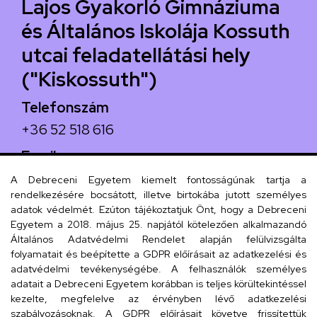
Lajos Gyakorló Gimnáziuma
és Általános Iskolája Kossuth
utcai feladatellátási hely
("Kiskossuth")
Telefonszám
+36 52 518 616
Email
iskola@kossuth-alt.unideb.hu
A Debreceni Egyetem kiemelt fontosságúnak tartja a
rendelkezésére bocsátott, illetve birtokába jutott személyes
Cím
adatok védelmét. Ezúton tájékoztatjuk Önt, hogy a Debreceni
Egyetem a 2018. május 25. napjától kötelezően alkalmazandó
4024 Debrecen, Kossuth utca 33.
Általános Adatvédelmi Rendelet alapján felülvizsgálta
folyamatait és beépítette a GDPR előírásait az adatkezelési és
adatvédelmi tevékenységébe. A felhasználók személyes
adatait a Debreceni Egyetem korábban is teljes körültekintéssel
Szervezeti telefonkönyv
kezelte, megfelelve az érvényben lévő adatkezelési
szabályozásoknak. A GDPR előírásait követve frissítettük