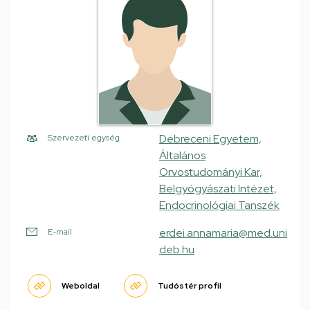
Debreceni Egyetem,
Szervezeti egység
Általános
Orvostudományi Kar,
Belgyógyászati Intézet,
Endocrinológiai Tanszék
erdei.annamaria@med.uni
E-mail
deb.hu
Weboldal
Tudóstér profil