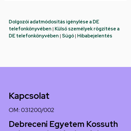
Dolgozói adatmódosítás igénylése a DE
telefonkönyvében
|
Külső személyek rögzítése a
DE telefonkönyvében
|
Súgó
|
Hibabejelentés
Kapcsolat
OM: 031200/002
Debreceni Egyetem Kossuth