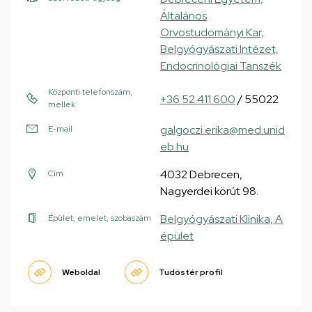
Általános
Orvostudományi Kar,
Belgyógyászati Intézet,
Endocrinológiai Tanszék
Központi telefonszám,
+36 52 411 600
/ 55022
mellék
galgoczi.erika@med.unid
E-mail
eb.hu
4032 Debrecen,
Cím
Nagyerdei körút 98.
Belgyógyászati Klinika, A
Épület, emelet, szobaszám
épület
Weboldal
Tudóstér profil