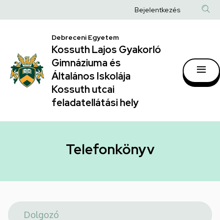
Telefonkönyv
Ugrás
Anonim
Bejelentkezés
a
|
Felhasználói
tartalomra
Kossuth
Debreceni Egyetem
fiók
Kossuth Lajos Gyakorló
Lajos
menüje
Gimnáziuma és
Gyakorló
Általános Iskolája
Gimnáziuma
Kossuth utcai
feladatellátási hely
és
Általános
Iskolája
Telefonkönyv
Kossuth
utcai
feladatellátási
hely