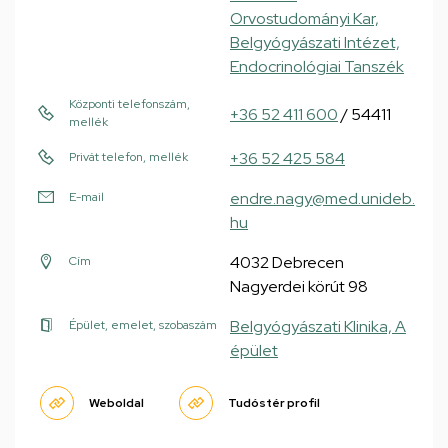
Orvostudományi Kar,
Belgyógyászati Intézet,
Endocrinológiai Tanszék
Központi telefonszám,
+36 52 411 600
/ 54411
mellék
+36 52 425 584
Privát telefon, mellék
endre.nagy@med.unideb.
E-mail
hu
4032 Debrecen
Cím
Nagyerdei körút 98
Belgyógyászati Klinika, A
Épület, emelet, szobaszám
épület
Weboldal
Tudóstér profil