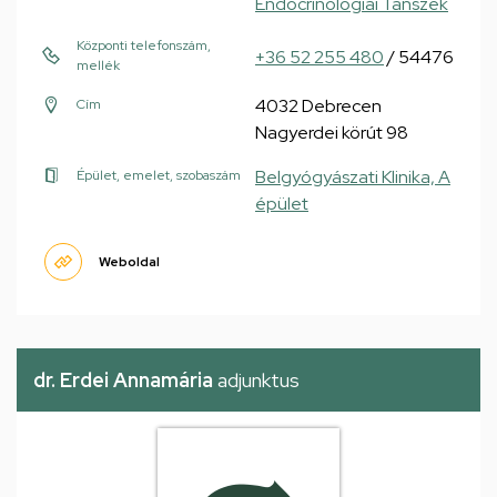
Endocrinológiai Tanszék
Központi telefonszám,
+36 52 255 480
/ 54476
mellék
4032 Debrecen
Cím
Nagyerdei körút 98
Belgyógyászati Klinika, A
Épület, emelet, szobaszám
épület
Weboldal
dr. Erdei Annamária
adjunktus