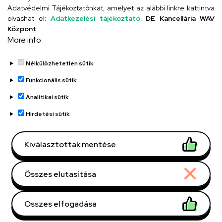
Adatvédelmi Tájékoztatónkat, amelyet az alábbi linkre kattintva
olvashat el:
Adatkezelési tájékoztató.
DE Kancellária WAV
UD telefonkönyv
Központ
More info
Nélkülözhetetlen sütik
Funkcionális sütik
Analitikai sütik
Adatvédelem
Adatvédelem
Hirdetési sütik
Régi oldal
Kiválasztottak mentése
Technikai információk
Összes elutasítása
Copyright © 2026 Unideb
Összes elfogadása