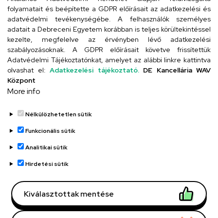
folyamatait és beépítette a GDPR előírásait az adatkezelési és
adatvédelmi tevékenységébe. A felhasználók személyes
adatait a Debreceni Egyetem korábban is teljes körültekintéssel
Szervezeti telefonkönyv
kezelte, megfelelve az érvényben lévő adatkezelési
szabályozásoknak. A GDPR előírásait követve frissítettük
Adatvédelmi Tájékoztatónkat, amelyet az alábbi linkre kattintva
olvashat el:
Adatkezelési tájékoztató.
DE Kancellária WAV
UD telefonkönyv
Központ
More info
Nélkülözhetetlen sütik
Funkcionális sütik
Analitikai sütik
Adatvédelem
Adatvédelem
Hirdetési sütik
Régi oldal
Kiválasztottak mentése
Technikai információk