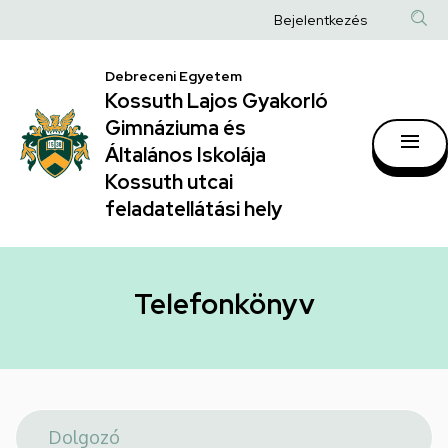
Telefonkönyv
Ugrás
Anonim
Bejelentkezés
a
|
Felhasználói
tartalomra
Kossuth
Debreceni Egyetem
fiók
Kossuth Lajos Gyakorló
Lajos
menüje
Gimnáziuma és
Gyakorló
Általános Iskolája
Gimnáziuma
Kossuth utcai
feladatellátási hely
és
Általános
Iskolája
Telefonkönyv
Kossuth
utcai
feladatellátási
hely