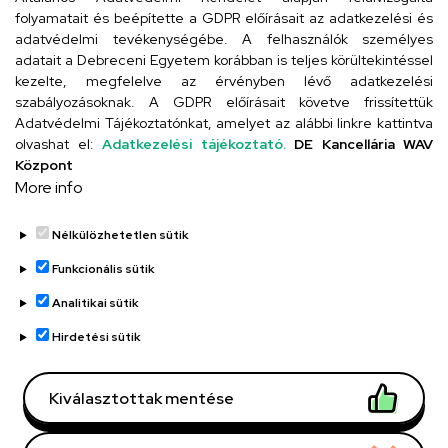
folyamatait és beépítette a GDPR előírásait az adatkezelési és
adatvédelmi tevékenységébe. A felhasználók személyes
adatait a Debreceni Egyetem korábban is teljes körültekintéssel
Szervezeti telefonkönyv
kezelte, megfelelve az érvényben lévő adatkezelési
szabályozásoknak. A GDPR előírásait követve frissítettük
Adatvédelmi Tájékoztatónkat, amelyet az alábbi linkre kattintva
olvashat el:
Adatkezelési tájékoztató.
DE Kancellária WAV
UD telefonkönyv
Központ
More info
Nélkülözhetetlen sütik
Funkcionális sütik
Analitikai sütik
Adatvédelem
Adatvédelem
Hirdetési sütik
Régi oldal
Kiválasztottak mentése
Technikai információk