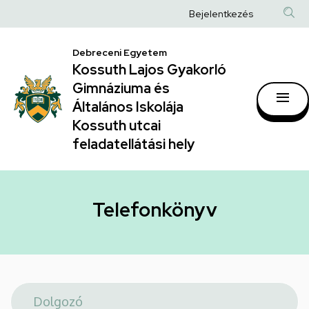
Telefonkönyv
Ugrás
Anonim
Bejelentkezés
a
|
Felhasználói
tartalomra
Kossuth
Debreceni Egyetem
fiók
Kossuth Lajos Gyakorló
Lajos
menüje
Gimnáziuma és
Gyakorló
Általános Iskolája
Gimnáziuma
Kossuth utcai
feladatellátási hely
és
Általános
Iskolája
Telefonkönyv
Kossuth
utcai
feladatellátási
hely