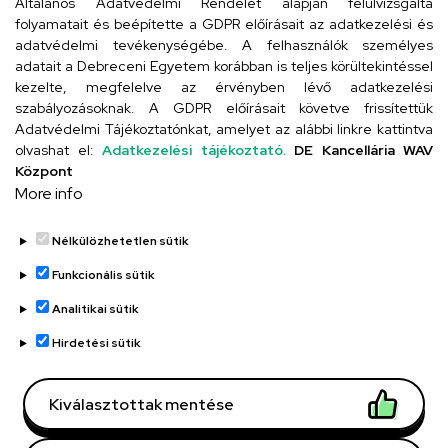
Általános Adatvédelmi Rendelet alapján felülvizsgálta
folyamatait és beépítette a GDPR előírásait az adatkezelési és
adatvédelmi tevékenységébe. A felhasználók személyes
adatait a Debreceni Egyetem korábban is teljes körültekintéssel
Szervezeti telefonkönyv
kezelte, megfelelve az érvényben lévő adatkezelési
szabályozásoknak. A GDPR előírásait követve frissítettük
Adatvédelmi Tájékoztatónkat, amelyet az alábbi linkre kattintva
olvashat el:
Adatkezelési tájékoztató.
DE Kancellária WAV
UD telefonkönyv
Központ
More info
Nélkülözhetetlen sütik
Funkcionális sütik
Analitikai sütik
Adatvédelem
Adatvédelem
Hirdetési sütik
Régi oldal
Kiválasztottak mentése
Technikai információk