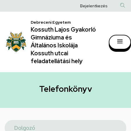
Telefonkönyv
Ugrás
Anonim
Bejelentkezés
a
|
Felhasználói
tartalomra
Kossuth
Debreceni Egyetem
fiók
Kossuth Lajos Gyakorló
Lajos
menüje
Gimnáziuma és
Gyakorló
Általános Iskolája
Gimnáziuma
Kossuth utcai
feladatellátási hely
és
Általános
Iskolája
Telefonkönyv
Kossuth
utcai
feladatellátási
hely