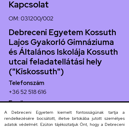
Kapcsolat
OM: 031200/002
Debreceni Egyetem Kossuth
Lajos Gyakorló Gimnáziuma
és Általános Iskolája Kossuth
utcai feladatellátási hely
("Kiskossuth")
Telefonszám
+36 52 518 616
Email
iskola@kossuth-alt.unideb.hu
A Debreceni Egyetem kiemelt fontosságúnak tartja a
rendelkezésére bocsátott, illetve birtokába jutott személyes
Cím
adatok védelmét. Ezúton tájékoztatjuk Önt, hogy a Debreceni