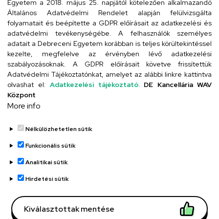
Egyetem a 2018. május 25. napjától kötelezően alkalmazandó
4024 Debrecen, Kossuth utca 33.
Általános Adatvédelmi Rendelet alapján felülvizsgálta
folyamatait és beépítette a GDPR előírásait az adatkezelési és
adatvédelmi tevékenységébe. A felhasználók személyes
adatait a Debreceni Egyetem korábban is teljes körültekintéssel
Szervezeti telefonkönyv
kezelte, megfelelve az érvényben lévő adatkezelési
szabályozásoknak. A GDPR előírásait követve frissítettük
Adatvédelmi Tájékoztatónkat, amelyet az alábbi linkre kattintva
olvashat el:
Adatkezelési tájékoztató.
DE Kancellária WAV
UD telefonkönyv
Központ
More info
Nélkülözhetetlen sütik
Funkcionális sütik
Analitikai sütik
Adatvédelem
Adatvédelem
Hirdetési sütik
Régi oldal
Kiválasztottak mentése