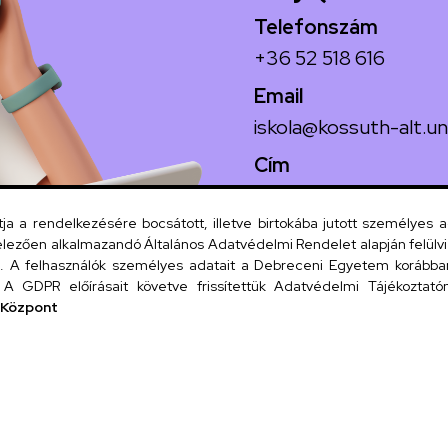
Telefonszám
+36 52 518 616
Email
iskola@kossuth-alt.un
Cím
4024 Debrecen, Koss
 a rendelkezésére bocsátott, illetve birtokába jutott személyes 
lezően alkalmazandó Általános Adatvédelmi Rendelet alapján felülviz
A felhasználók személyes adatait a Debreceni Egyetem korábban i
Szervezeti
A GDPR előírásait követve frissítettük Adatvédelmi Tájékoztatónk
 Központ
UD tel