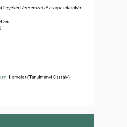
si ügyekért és nemzetközi kapcsolatokért
ettes
ő
ium
, 1. emelet (Tanulmányi Osztály)