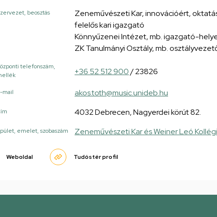
Zeneművészeti Kar, innovációért, oktatá
zervezet, beosztás
felelős kari igazgató
Könnyűzenei Intézet, mb. igazgató-hely
ZK Tanulmányi Osztály, mb. osztályvezet
özponti telefonszám,
+36 52 512 900
/ 23826
ellék
akos.toth@music.unideb.hu
-mail
4032 Debrecen, Nagyerdei körút 82.
Cím
Zeneművészeti Kar és Weiner Leó Kollég
pület, emelet, szobaszám
Weboldal
Tudóstér profil