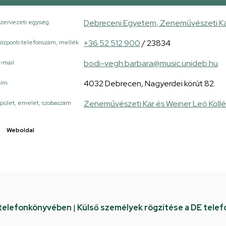
Debreceni Egyetem, Zeneművészeti Kar,
zervezeti egység
+36 52 512 900
/ 23834
özponti telefonszám, mellék
bodi-vegh.barbara@music.unideb.hu
-mail
4032 Debrecen, Nagyerdei körút 82.
Cím
Zeneművészeti Kar és Weiner Leó Koll
pület, emelet, szobaszám
Weboldal
 telefonkönyvében
|
Külső személyek rögzítése a DE tele