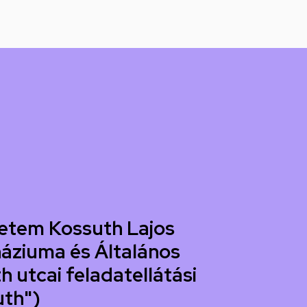
etem Kossuth Lajos
áziuma és Általános
h utcai feladatellátási
uth")