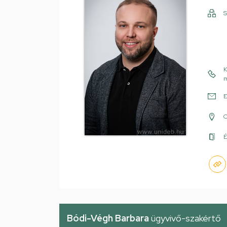
S
K
m
E
É
Bódi-Végh Barbara
ügyvivő-szakértő