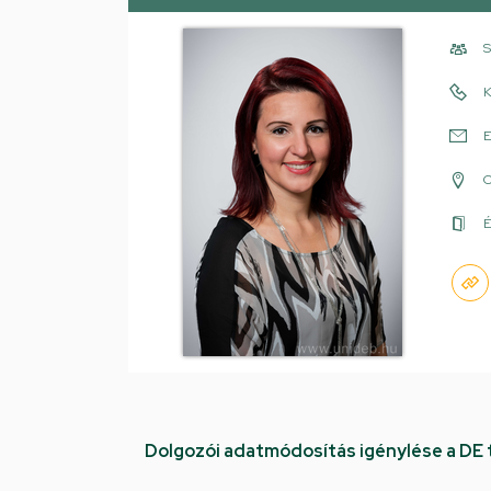
S
K
E
É
Dolgozói adatmódosítás igénylése a DE