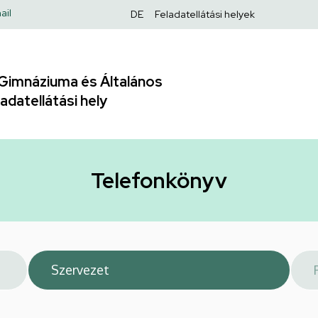
Felső
ail
DE
Feladatellátási helyek
navigáció
Gimnáziuma és Általános
adatellátási hely
Telefonkönyv