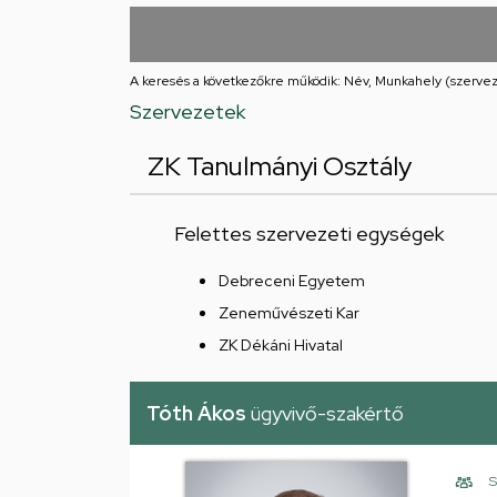
utcai
feladatellátási
A keresés a következőkre működik: Név, Munkahely (szervez
hely
Szervezetek
ZK Tanulmányi Osztály
Felettes szervezeti egységek
Debreceni Egyetem
Zeneművészeti Kar
ZK Dékáni Hivatal
Tóth Ákos
ügyvivő-szakértő
S