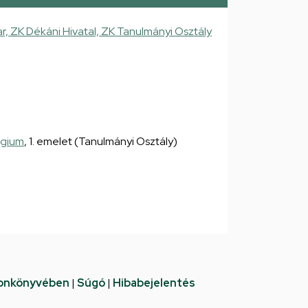
 ZK Dékáni Hivatal, ZK Tanulmányi Osztály
égium
, 1. emelet (Tanulmányi Osztály)
fonkönyvében
|
Súgó
|
Hibabejelentés