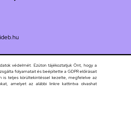
ideb.hu
uth utca 33.
adatok védelmét. Ezúton tájékoztatjuk Önt, hogy a
sgálta folyamatait és beépítette a GDPR előírásait
s teljes körültekintéssel kezelte, megfelelve az
 telefonkönyv
at, amelyet az alábbi linkre kattintva olvashat
efonkönyv