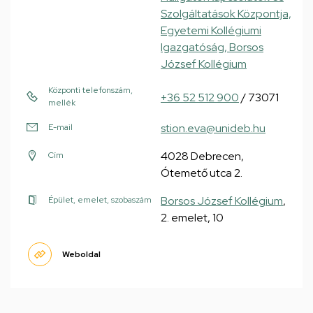
Szolgáltatások Központja,
Egyetemi Kollégiumi
Igazgatóság, Borsos
József Kollégium
Központi telefonszám,
+36 52 512 900
/ 73071
mellék
stion.eva@unideb.hu
E-mail
4028 Debrecen,
Cím
Ótemető utca 2.
Borsos József Kollégium
,
Épület, emelet, szobaszám
2. emelet, 10
Weboldal