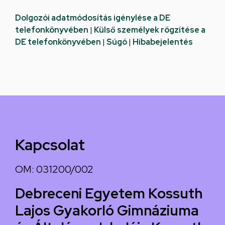
Dolgozói adatmódosítás igénylése a DE
telefonkönyvében
|
Külső személyek rögzítése a
DE telefonkönyvében
|
Súgó
|
Hibabejelentés
Kapcsolat
OM: 031200/002
Debreceni Egyetem Kossuth
Lajos Gyakorló Gimnáziuma