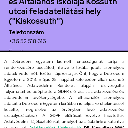
és Általános Iskolája Kossuth
utcai feladatellátási hely
("Kiskossuth")
Telefonszám
+36 52 518 616
Email
iskola@kossuth-alt.unideb.hu
A Debreceni Egyetem kiemelt fontosságúnak tartja a
rendelkezésére bocsátott, illetve birtokába jutott személyes
Cím
adatok védelmét. Ezúton tájékoztatjuk Önt, hogy a Debreceni
Egyetem a 2018. május 25. napjától kötelezően alkalmazandó
4024 Debrecen, Kossuth utca 33.
Általános Adatvédelmi Rendelet alapján felülvizsgálta
folyamatait és beépítette a GDPR előírásait az adatkezelési és
adatvédelmi tevékenységébe. A felhasználók személyes
adatait a Debreceni Egyetem korábban is teljes körültekintéssel
Szervezeti telefonkönyv
kezelte, megfelelve az érvényben lévő adatkezelési
szabályozásoknak. A GDPR előírásait követve frissítettük
Adatvédelmi Tájékoztatónkat, amelyet az alábbi linkre kattintva
olvashat el:
Adatkezelési tájékoztató.
DE Kancellária WAV