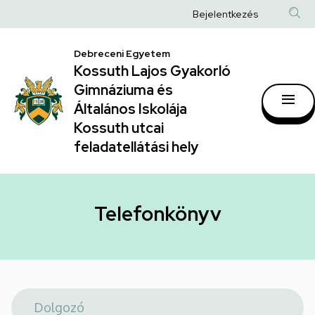
Telefonkönyv
Ugrás
Anonim
Bejelentkezés
a
|
Felhasználói
tartalomra
Kossuth
Debreceni Egyetem
fiók
Kossuth Lajos Gyakorló
Lajos
menüje
Gimnáziuma és
Gyakorló
Általános Iskolája
Gimnáziuma
Kossuth utcai
feladatellátási hely
és
Általános
Iskolája
Telefonkönyv
Kossuth
utcai
feladatellátási
hely