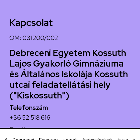
Kapcsolat
OM: 031200/002
Debreceni Egyetem Kossuth
Lajos Gyakorló Gimnáziuma
és Általános Iskolája Kossuth
utcai feladatellátási hely
("Kiskossuth")
Telefonszám
+36 52 518 616
Email
iskola@kossuth-alt.unideb.hu
A Debreceni Egyetem kiemelt fontosságúnak tartja a