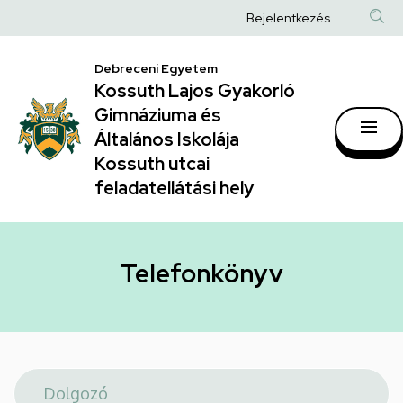
Telefonkönyv
Ugrás
Anonim
Bejelentkezés
a
|
Felhasználói
tartalomra
Kossuth
Debreceni Egyetem
fiók
Kossuth Lajos Gyakorló
Lajos
menüje
Gimnáziuma és
Gyakorló
Általános Iskolája
Gimnáziuma
Kossuth utcai
feladatellátási hely
és
Általános
Iskolája
Telefonkönyv
Kossuth
utcai
feladatellátási
hely