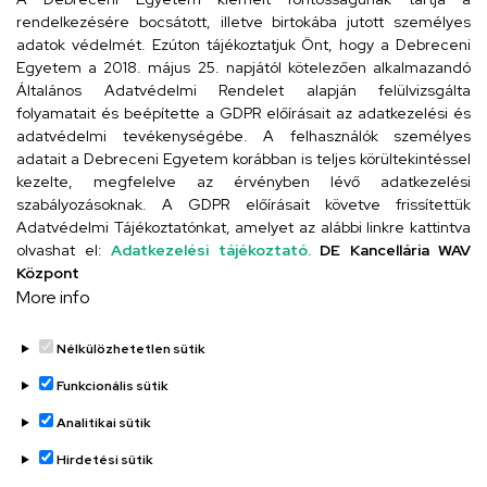
rendelkezésére bocsátott, illetve birtokába jutott személyes
Cím
adatok védelmét. Ezúton tájékoztatjuk Önt, hogy a Debreceni
Egyetem a 2018. május 25. napjától kötelezően alkalmazandó
4024 Debrecen, Kossuth utca 33.
Általános Adatvédelmi Rendelet alapján felülvizsgálta
folyamatait és beépítette a GDPR előírásait az adatkezelési és
adatvédelmi tevékenységébe. A felhasználók személyes
adatait a Debreceni Egyetem korábban is teljes körültekintéssel
Szervezeti telefonkönyv
kezelte, megfelelve az érvényben lévő adatkezelési
szabályozásoknak. A GDPR előírásait követve frissítettük
Adatvédelmi Tájékoztatónkat, amelyet az alábbi linkre kattintva
olvashat el:
Adatkezelési tájékoztató.
DE Kancellária WAV
UD telefonkönyv
Központ
More info
Nélkülözhetetlen sütik
Funkcionális sütik
Analitikai sütik
Adatvédelem
Adatvédelem
Hirdetési sütik