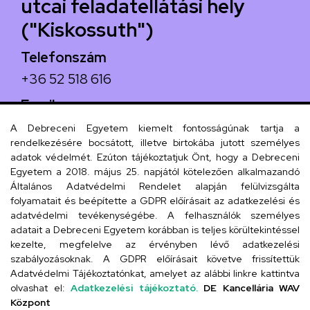
utcai feladatellátási hely
("Kiskossuth")
Telefonszám
+36 52 518 616
Email
iskola@kossuth-alt.unideb.hu
A Debreceni Egyetem kiemelt fontosságúnak tartja a
rendelkezésére bocsátott, illetve birtokába jutott személyes
Cím
adatok védelmét. Ezúton tájékoztatjuk Önt, hogy a Debreceni
Egyetem a 2018. május 25. napjától kötelezően alkalmazandó
4024 Debrecen, Kossuth utca 33.
Általános Adatvédelmi Rendelet alapján felülvizsgálta
folyamatait és beépítette a GDPR előírásait az adatkezelési és
adatvédelmi tevékenységébe. A felhasználók személyes
adatait a Debreceni Egyetem korábban is teljes körültekintéssel
Szervezeti telefonkönyv
kezelte, megfelelve az érvényben lévő adatkezelési
szabályozásoknak. A GDPR előírásait követve frissítettük
Adatvédelmi Tájékoztatónkat, amelyet az alábbi linkre kattintva
olvashat el:
Adatkezelési tájékoztató.
DE Kancellária WAV
UD telefonkönyv
Központ