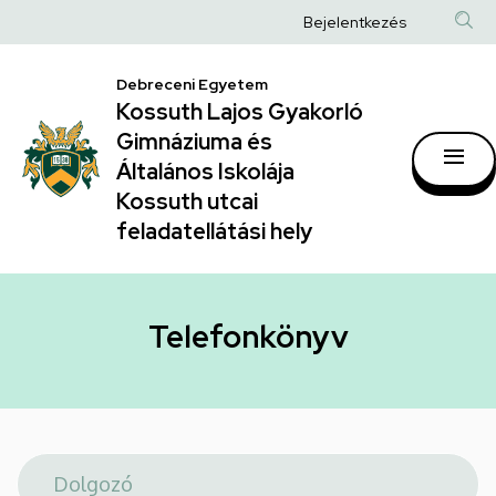
Telefonkönyv
Ugrás
Anonim
Bejelentkezés
a
|
Felhasználói
tartalomra
Kossuth
Debreceni Egyetem
fiók
Kossuth Lajos Gyakorló
Lajos
menüje
Gimnáziuma és
Gyakorló
Általános Iskolája
Gimnáziuma
Kossuth utcai
feladatellátási hely
és
Általános
Iskolája
Telefonkönyv
Kossuth
utcai
feladatellátási
hely