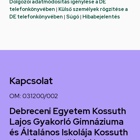
Dolgozói adatmódosítás igénylése a DE
telefonkönyvében
|
Külső személyek rögzítése a
DE telefonkönyvében
|
Súgó
|
Hibabejelentés
Kapcsolat
OM: 031200/002
Debreceni Egyetem Kossuth
Lajos Gyakorló Gimnáziuma
és Általános Iskolája Kossuth