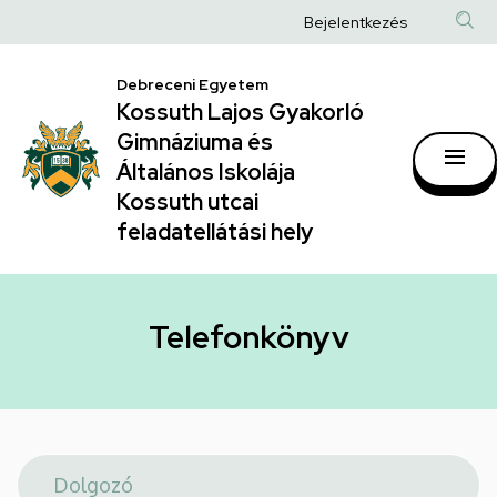
Telefonkönyv
Ugrás
Anonim
Bejelentkezés
a
|
Felhasználói
tartalomra
Kossuth
Debreceni Egyetem
fiók
Kossuth Lajos Gyakorló
Lajos
menüje
Gimnáziuma és
Gyakorló
Általános Iskolája
Gimnáziuma
Kossuth utcai
feladatellátási hely
és
Általános
Iskolája
Telefonkönyv
Kossuth
utcai
feladatellátási
hely