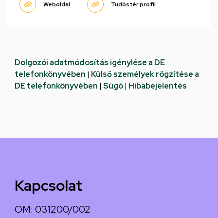
Weboldal
Tudóstér profil
Dolgozói adatmódosítás igénylése a DE
telefonkönyvében
|
Külső személyek rögzítése a
DE telefonkönyvében
|
Súgó
|
Hibabejelentés
Kapcsolat
OM: 031200/002