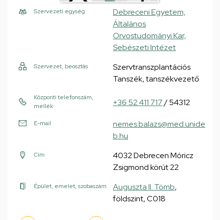
Debreceni Egyetem,
Szervezeti egység
Általános
Orvostudományi Kar,
Sebészeti Intézet
Szervtranszplantációs
Szervezet, beosztás
Tanszék, tanszékvezető
Központi telefonszám,
+36 52 411 717
/ 54312
mellék
nemes.balazs@med.unide
E-mail
b.hu
4032 Debrecen Móricz
Cím
Zsigmond körút 22
Auguszta II. Tömb
,
Épület, emelet, szobaszám
földszint, C018