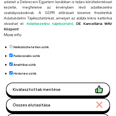
adatait a Debreceni Egyetem korábban is teljes körültekintéssel
Szervezeti telefonkönyv
kezelte, megfelelve az érvényben lévő adatkezelési
szabályozásoknak. A GDPR előírásait követve frissítettük
Adatvédelmi Tájékoztatónkat, amelyet az alábbi linkre kattintva
olvashat el:
Adatkezelési tájékoztató.
DE Kancellária WAV
UD telefonkönyv
Központ
More info
Nélkülözhetetlen sütik
Funkcionális sütik
Analitikai sütik
Adatvédelem
Adatvédelem
Hirdetési sütik
Régi oldal
Kiválasztottak mentése
Technikai információk
Összes elutasítása
Copyright © 2026 Unideb