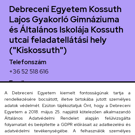
Debreceni Egyetem Kossuth
Lajos Gyakorló Gimnáziuma
és Általános Iskolája Kossuth
utcai feladatellátási hely
("Kiskossuth")
Telefonszám
+36 52 518 616
Email
iskola@kossuth-alt.unideb.hu
A Debreceni Egyetem kiemelt fontosságúnak tartja a
rendelkezésére bocsátott, illetve birtokába jutott személyes
Cím
adatok védelmét. Ezúton tájékoztatjuk Önt, hogy a Debreceni
Egyetem a 2018. május 25. napjától kötelezően alkalmazandó
4024 Debrecen, Kossuth utca 33.
Általános Adatvédelmi Rendelet alapján felülvizsgálta
folyamatait és beépítette a GDPR előírásait az adatkezelési és
adatvédelmi tevékenységébe. A felhasználók személyes