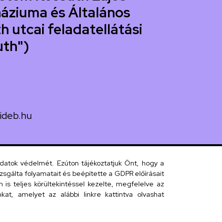
áziuma és Általános
h utcai feladatellátási
uth")
ideb.hu
uth utca 33.
adatok védelmét. Ezúton tájékoztatjuk Önt, hogy a
sgálta folyamatait és beépítette a GDPR előírásait
s teljes körültekintéssel kezelte, megfelelve az
 telefonkönyv
at, amelyet az alábbi linkre kattintva olvashat