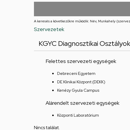
utcai
feladatellátási
A keresés a következőkre működik: Név, Munkahely (szervez
hely
Szervezetek
KGYC Diagnosztikai Osztályo
Felettes szervezeti egységek
Debreceni Egyetem
DE Klinikai Központ (DEKK)
Kenézy Gyula Campus
Alárendelt szervezeti egységek
Központi Laboratórium
Nincs találat.