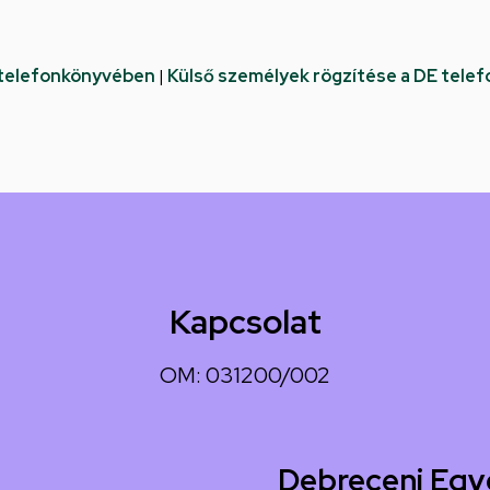
 telefonkönyvében
|
Külső személyek rögzítése a DE tele
Kapcsolat
OM: 031200/002
Debreceni Egy