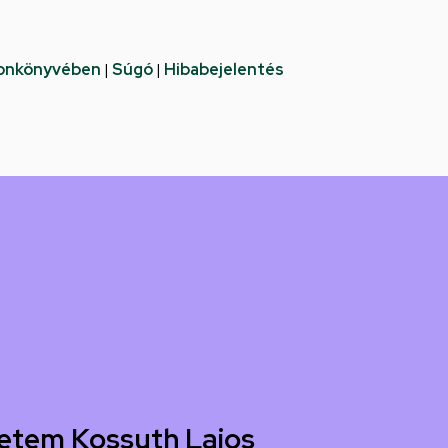
fonkönyvében
|
Súgó
|
Hibabejelentés
etem Kossuth Lajos