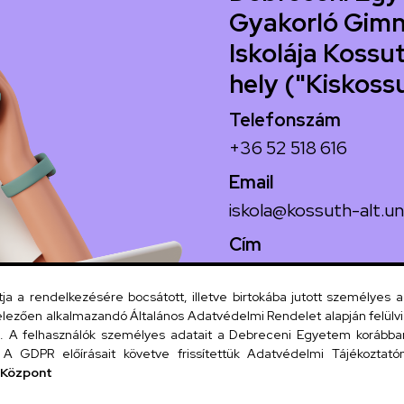
Gyakorló Gimn
Iskolája Kossut
hely ("Kiskoss
Telefonszám
+36 52 518 616
Email
iskola@kossuth-alt.un
Cím
4024 Debrecen, Koss
 a rendelkezésére bocsátott, illetve birtokába jutott személyes 
lezően alkalmazandó Általános Adatvédelmi Rendelet alapján felülviz
A felhasználók személyes adatait a Debreceni Egyetem korábban i
Szervezeti
A GDPR előírásait követve frissítettük Adatvédelmi Tájékoztatónk
 Központ