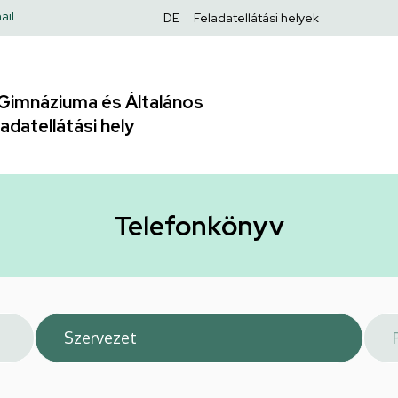
Felső
ail
DE
Feladatellátási helyek
navigáció
Gimnáziuma és Általános
adatellátási hely
Telefonkönyv