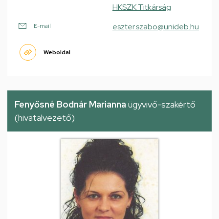
HKSZK Titkárság
eszter.szabo@unideb.hu
E-mail
Weboldal
Fenyősné Bodnár Marianna
ügyvivő-szakértő
(hivatalvezető)