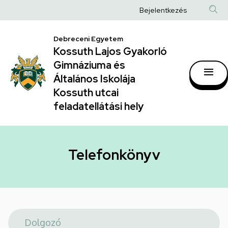
Telefonkönyv
Ugrás
Anonim
Bejelentkezés
a
|
Felhasználói
tartalomra
Kossuth
Debreceni Egyetem
fiók
Kossuth Lajos Gyakorló
Lajos
menüje
Gimnáziuma és
Gyakorló
Általános Iskolája
Gimnáziuma
Kossuth utcai
feladatellátási hely
és
Általános
Iskolája
Telefonkönyv
Kossuth
utcai
feladatellátási
hely