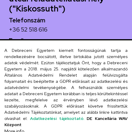
("Kiskossuth")
Telefonszám
+36 52 518 616
Email
iskola@kossuth-alt.unideb.hu
A Debreceni Egyetem kiemelt fontosságúnak tartja a
rendelkezésére bocsátott, illetve birtokába jutott személyes
Cím
adatok védelmét. Ezúton tájékoztatjuk Önt, hogy a Debreceni
Egyetem a 2018. május 25. napjától kötelezően alkalmazandó
4024 Debrecen, Kossuth utca 33.
Általános Adatvédelmi Rendelet alapján felülvizsgálta
folyamatait és beépítette a GDPR előírásait az adatkezelési és
adatvédelmi tevékenységébe. A felhasználók személyes
adatait a Debreceni Egyetem korábban is teljes körültekintéssel
Szervezeti telefonkönyv
kezelte, megfelelve az érvényben lévő adatkezelési
szabályozásoknak. A GDPR előírásait követve frissítettük
Adatvédelmi Tájékoztatónkat, amelyet az alábbi linkre kattintva
olvashat el:
Adatkezelési tájékoztató.
DE Kancellária WAV
UD telefonkönyv
Központ
More info