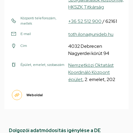
HKSZK Titkárság
Központi telefonszám,
+36 52 512 900
/ 62161
mellék
toth.ilona@unideb.hu
E-mail
4032 Debrecen
Cím
Nagyerdei körút 94
Nemzetközi Oktatást
Épület, emelet, szobaszám
Koordináló Központ
épület
, 2. emelet, 202
Weboldal
Dolgozói adatmódosítás igénylése a DE