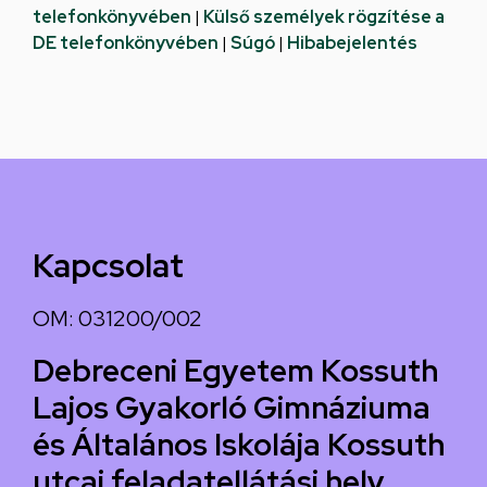
telefonkönyvében
|
Külső személyek rögzítése a
DE telefonkönyvében
|
Súgó
|
Hibabejelentés
Kapcsolat
OM: 031200/002
Debreceni Egyetem Kossuth
Lajos Gyakorló Gimnáziuma
és Általános Iskolája Kossuth
utcai feladatellátási hely