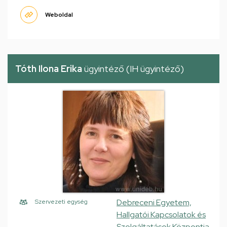
Weboldal
Tóth Ilona Erika
ügyintéző (IH ügyintéző)
Debreceni Egyetem,
Szervezeti egység
Hallgatói Kapcsolatok és
Szolgáltatások Központja,