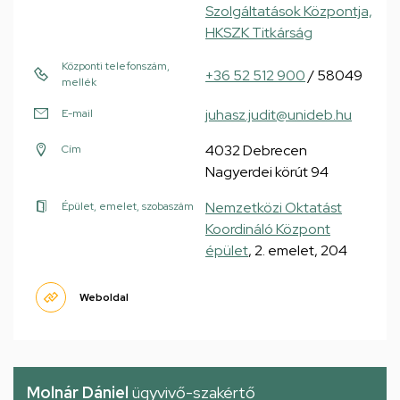
Szolgáltatások Központja,
HKSZK Titkárság
Központi telefonszám,
+36 52 512 900
/ 58049
mellék
juhasz.judit@unideb.hu
E-mail
4032 Debrecen
Cím
Nagyerdei körút 94
Nemzetközi Oktatást
Épület, emelet, szobaszám
Koordináló Központ
épület
, 2. emelet, 204
Weboldal
Molnár Dániel
ügyvivő-szakértő