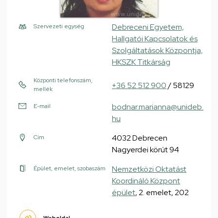
Debreceni Egyetem,
Szervezeti egység
Hallgatói Kapcsolatok és
Szolgáltatások Központja,
HKSZK Titkárság
Központi telefonszám,
+36 52 512 900
/ 58129
mellék
bodnar.marianna@unideb.
E-mail
hu
4032 Debrecen
Cím
Nagyerdei körút 94
Nemzetközi Oktatást
Épület, emelet, szobaszám
Koordináló Központ
épület
, 2. emelet, 202