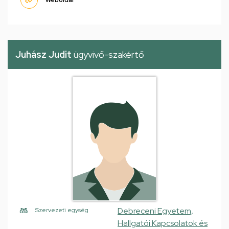
Weboldal
Juhász Judit
ügyvivő-szakértő
Debreceni Egyetem,
Szervezeti egység
Hallgatói Kapcsolatok és