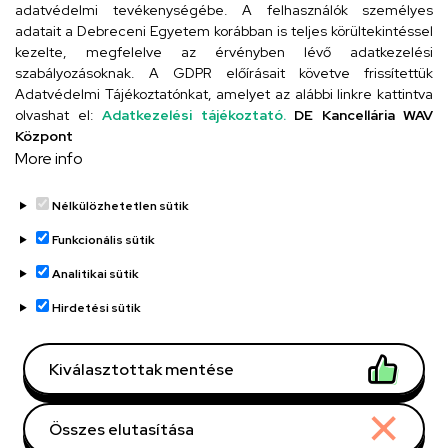
adatvédelmi tevékenységébe. A felhasználók személyes
adatait a Debreceni Egyetem korábban is teljes körültekintéssel
Szervezeti telefonkönyv
kezelte, megfelelve az érvényben lévő adatkezelési
szabályozásoknak. A GDPR előírásait követve frissítettük
Adatvédelmi Tájékoztatónkat, amelyet az alábbi linkre kattintva
olvashat el:
Adatkezelési tájékoztató.
DE Kancellária WAV
UD telefonkönyv
Központ
More info
Nélkülözhetetlen sütik
Funkcionális sütik
Analitikai sütik
Adatvédelem
Adatvédelem
Hirdetési sütik
Régi oldal
Kiválasztottak mentése
Technikai információk
Összes elutasítása