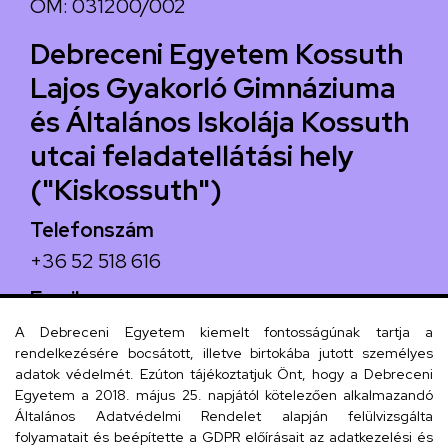
OM: 031200/002
Debreceni Egyetem Kossuth
Lajos Gyakorló Gimnáziuma
és Általános Iskolája Kossuth
utcai feladatellátási hely
("Kiskossuth")
Telefonszám
+36 52 518 616
Email
iskola@kossuth-alt.unideb.hu
A Debreceni Egyetem kiemelt fontosságúnak tartja a
rendelkezésére bocsátott, illetve birtokába jutott személyes
Cím
adatok védelmét. Ezúton tájékoztatjuk Önt, hogy a Debreceni
Egyetem a 2018. május 25. napjától kötelezően alkalmazandó
4024 Debrecen, Kossuth utca 33.
Általános Adatvédelmi Rendelet alapján felülvizsgálta
folyamatait és beépítette a GDPR előírásait az adatkezelési és