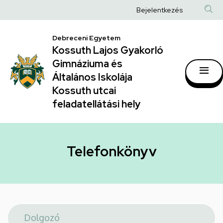
Telefonkönyv
Ugrás
Anonim
Bejelentkezés
a
|
Felhasználói
tartalomra
Kossuth
Debreceni Egyetem
fiók
Kossuth Lajos Gyakorló
Lajos
menüje
Gimnáziuma és
Gyakorló
Általános Iskolája
Gimnáziuma
Kossuth utcai
feladatellátási hely
és
Általános
Iskolája
Telefonkönyv
Kossuth
utcai
feladatellátási
hely