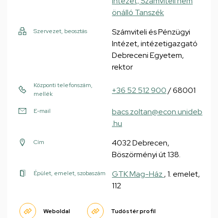
Intézet, Számviteli nem
önálló Tanszék
Számviteli és Pénzügyi
Szervezet, beosztás
Intézet, intézetigazgató
Debreceni Egyetem,
rektor
Központi telefonszám,
+36 52 512 900
/ 68001
mellék
bacs.zoltan@econ.unideb
E-mail
.hu
4032 Debrecen,
Cím
Böszörményi út 138.
GTK Mag-Ház
, 1. emelet,
Épület, emelet, szobaszám
112
Weboldal
Tudóstér profil