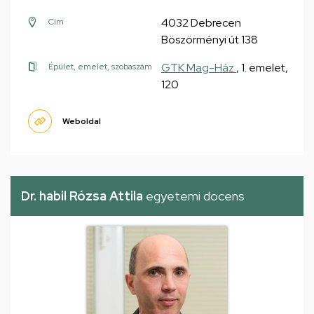
4032 Debrecen
Cím
Böszörményi út 138
GTK Mag-Ház
, 1. emelet,
Épület, emelet, szobaszám
120
Weboldal
Dr. habil Rózsa Attila
egyetemi docens