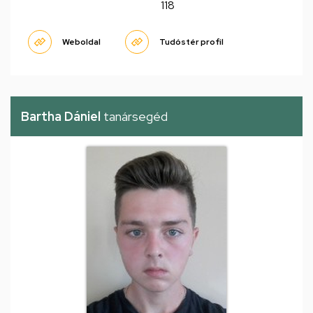
118
Weboldal
Tudóstér profil
Bartha Dániel
tanársegéd