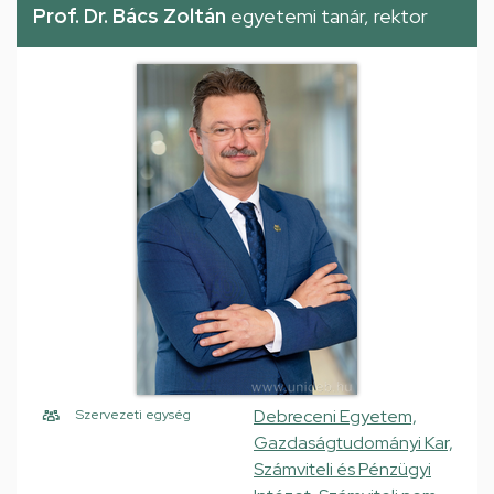
Prof. Dr. Bács Zoltán
egyetemi tanár, rektor
Debreceni Egyetem,
Szervezeti egység
Gazdaságtudományi Kar,
Számviteli és Pénzügyi