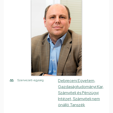
Debreceni Egyetem,
Szervezeti egység
Gazdaságtudományi Kar,
Számviteli és Pénzügyi
Intézet, Számviteli nem
önálló Tanszék