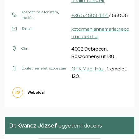
önálló Tanszék
Központi telefonszám,
+36 52 508 444
/ 68006
mellék
kotorman.annamaria@eco
E-mail
n.unideb.hu
4032 Debrecen,
Cím
Böszörményi út 138.
GTK Mag-Ház
, 1. emelet,
Épület, emelet, szobaszám
120.
Weboldal
Dr. Kvancz József
egyetemi docens