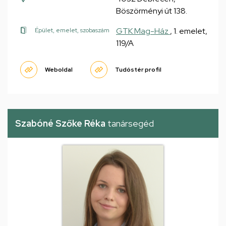
Böszörményi út 138.
GTK Mag-Ház
, 1. emelet,
Épület, emelet, szobaszám
119/A
Weboldal
Tudóstér profil
Szabóné Szőke Réka
tanársegéd