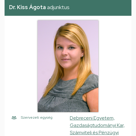
Dr. Kiss Ágota
adjunktus
Debreceni Egyetem,
Szervezeti egység
Gazdaságtudományi Kar,
Számviteli és Pénzügyi