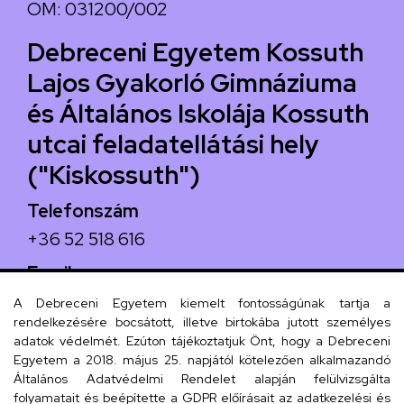
OM: 031200/002
Debreceni Egyetem Kossuth
Lajos Gyakorló Gimnáziuma
és Általános Iskolája Kossuth
utcai feladatellátási hely
("Kiskossuth")
Telefonszám
+36 52 518 616
Email
iskola@kossuth-alt.unideb.hu
A Debreceni Egyetem kiemelt fontosságúnak tartja a
rendelkezésére bocsátott, illetve birtokába jutott személyes
Cím
adatok védelmét. Ezúton tájékoztatjuk Önt, hogy a Debreceni
Egyetem a 2018. május 25. napjától kötelezően alkalmazandó
4024 Debrecen, Kossuth utca 33.
Általános Adatvédelmi Rendelet alapján felülvizsgálta
folyamatait és beépítette a GDPR előírásait az adatkezelési és