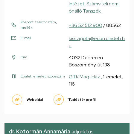
Intézet, Számviteli nem
önálló Tanszék
Központi telefonszám,
+36 52 512 900
/ 88562
mellék
kiss.agota@econ.unideb.h
E-mail
u
4032 Debrecen
Cím
Böszörményi út 138
GTK Mag-Ház
, 1. emelet,
Épület, emelet, szobaszám
116
Weboldal
Tudóstér profil
dr. Kotormán Annamária
adjunktus