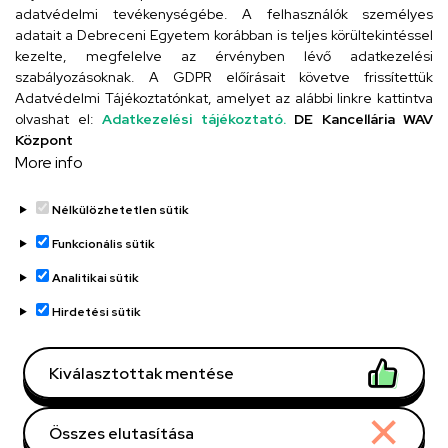
adatvédelmi tevékenységébe. A felhasználók személyes
adatait a Debreceni Egyetem korábban is teljes körültekintéssel
Szervezeti telefonkönyv
kezelte, megfelelve az érvényben lévő adatkezelési
szabályozásoknak. A GDPR előírásait követve frissítettük
Adatvédelmi Tájékoztatónkat, amelyet az alábbi linkre kattintva
olvashat el:
Adatkezelési tájékoztató.
DE Kancellária WAV
UD telefonkönyv
Központ
More info
Nélkülözhetetlen sütik
Funkcionális sütik
Analitikai sütik
Adatvédelem
Adatvédelem
Hirdetési sütik
Régi oldal
Kiválasztottak mentése
Technikai információk
Összes elutasítása