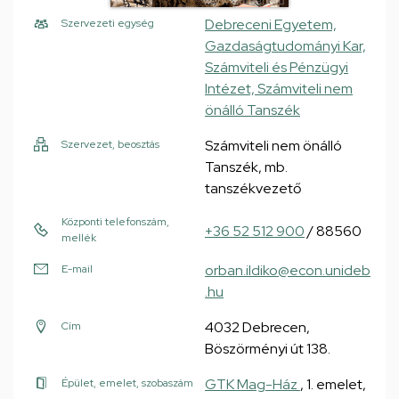
Debreceni Egyetem,
Szervezeti egység
Gazdaságtudományi Kar,
Számviteli és Pénzügyi
Intézet, Számviteli nem
önálló Tanszék
Számviteli nem önálló
Szervezet, beosztás
Tanszék, mb.
tanszékvezető
Központi telefonszám,
+36 52 512 900
/ 88560
mellék
orban.ildiko@econ.unideb
E-mail
.hu
4032 Debrecen,
Cím
Böszörményi út 138.
GTK Mag-Ház
, 1. emelet,
Épület, emelet, szobaszám