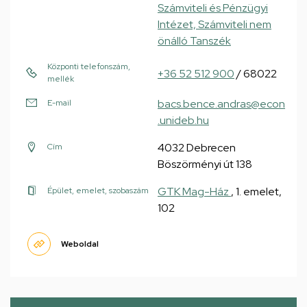
Számviteli és Pénzügyi
Intézet, Számviteli nem
önálló Tanszék
Központi telefonszám,
+36 52 512 900
/ 68022
mellék
bacs.bence.andras@econ
E-mail
.unideb.hu
4032 Debrecen
Cím
Böszörményi út 138
GTK Mag-Ház
, 1. emelet,
Épület, emelet, szobaszám
102
Weboldal