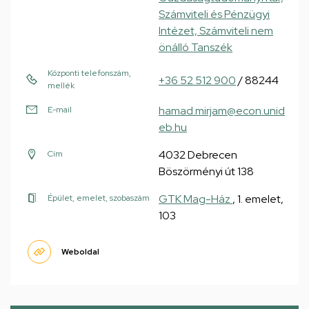
Számviteli és Pénzügyi
Intézet, Számviteli nem
önálló Tanszék
Központi telefonszám,
+36 52 512 900
/ 88244
mellék
hamad.mirjam@econ.unid
E-mail
eb.hu
4032 Debrecen
Cím
Böszörményi út 138
GTK Mag-Ház
, 1. emelet,
Épület, emelet, szobaszám
103
Weboldal