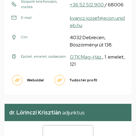
Központi telefonszám,
+36 52 512 900
/ 68006
mellék
kvancz.jozsef@econ.unid
E-mail
eb.hu
4032 Debrecen,
Cím
Böszörményi út 138.
GTK Mag-Ház
, 1. emelet,
Épület, emelet, szobaszám
121
Weboldal
Tudóstér profil
dr. Lőrinczi Krisztián
adjunktus