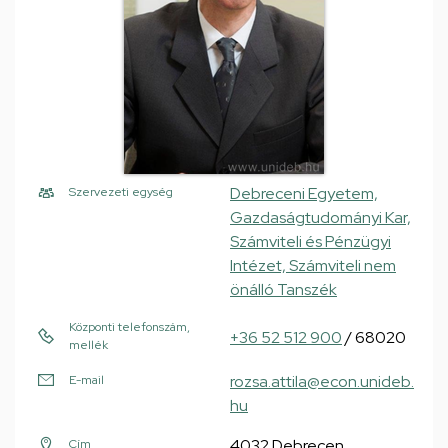
Debreceni Egyetem,
Szervezeti egység
Gazdaságtudományi Kar,
Számviteli és Pénzügyi
Intézet, Számviteli nem
önálló Tanszék
Központi telefonszám,
+36 52 512 900
/ 68020
mellék
rozsa.attila@econ.unideb.
E-mail
hu
4032 Debrecen,
Cím