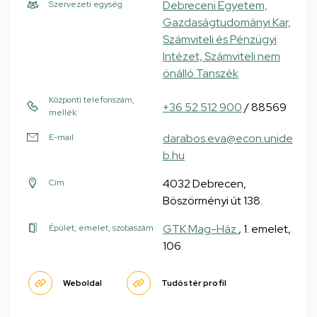
Debreceni Egyetem,
Szervezeti egység
Gazdaságtudományi Kar,
Számviteli és Pénzügyi
Intézet, Számviteli nem
önálló Tanszék
Központi telefonszám,
+36 52 512 900
/ 88569
mellék
darabos.eva@econ.unide
E-mail
b.hu
4032 Debrecen,
Cím
Böszörményi út 138.
GTK Mag-Ház
, 1. emelet,
Épület, emelet, szobaszám
106
Weboldal
Tudóstér profil