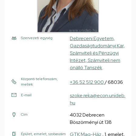
Debreceni Egyetem,
Szervezeti egység
Gazdaságtudományi Kar,
Számviteli és Pénzügyi
Intézet, Számviteli nem
önálló Tanszék
Központi telefonszám,
+36 52 512 900
/ 68036
mellék
szoke.reka@econ.unideb.
E-mail
hu
4032 Debrecen
Cím
Böszörményi út 138
GTK Mag-Ház
, 1. emelet,
Épület, emelet, szobaszám