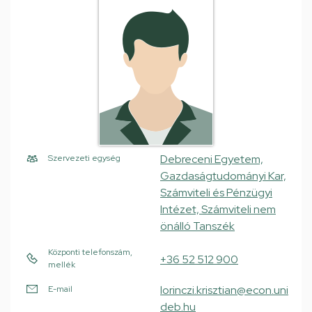
Debreceni Egyetem,
Szervezeti egység
Gazdaságtudományi Kar,
Számviteli és Pénzügyi
Intézet, Számviteli nem
önálló Tanszék
Központi telefonszám,
+36 52 512 900
mellék
lorinczi.krisztian@econ.uni
E-mail
deb.hu