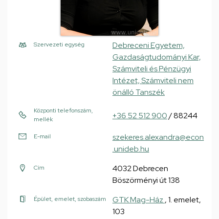
Debreceni Egyetem,
Szervezeti egység
Gazdaságtudományi Kar,
Számviteli és Pénzügyi
Intézet, Számviteli nem
önálló Tanszék
Központi telefonszám,
+36 52 512 900
/ 88244
mellék
szekeres.alexandra@econ
E-mail
.unideb.hu
4032 Debrecen
Cím
Böszörményi út 138
GTK Mag-Ház
, 1. emelet,
Épület, emelet, szobaszám
103