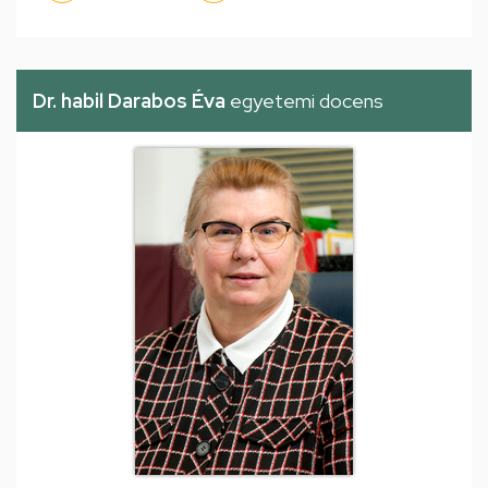
Dr. habil Darabos Éva
egyetemi docens