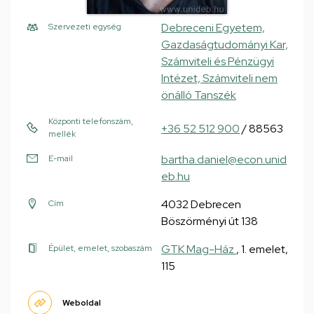
Debreceni Egyetem,
Szervezeti egység
Gazdaságtudományi Kar,
Számviteli és Pénzügyi
Intézet, Számviteli nem
önálló Tanszék
Központi telefonszám,
+36 52 512 900
/ 88563
mellék
bartha.daniel@econ.unid
E-mail
eb.hu
4032 Debrecen
Cím
Böszörményi út 138
GTK Mag-Ház
, 1. emelet,
Épület, emelet, szobaszám
115
Weboldal