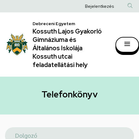
Telefonkönyv
Ugrás
Anonim
Bejelentkezés
a
|
Felhasználói
tartalomra
Kossuth
Debreceni Egyetem
fiók
Kossuth Lajos Gyakorló
Lajos
menüje
Gimnáziuma és
Gyakorló
Általános Iskolája
Gimnáziuma
Kossuth utcai
feladatellátási hely
és
Általános
Iskolája
Telefonkönyv
Kossuth
utcai
feladatellátási
hely