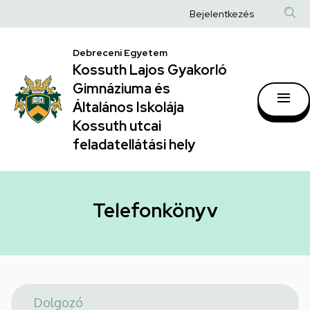
Telefonkönyv
Ugrás
Anonim
Bejelentkezés
a
|
Felhasználói
tartalomra
Kossuth
Debreceni Egyetem
fiók
Kossuth Lajos Gyakorló
Lajos
menüje
Gimnáziuma és
Gyakorló
Általános Iskolája
Gimnáziuma
Kossuth utcai
feladatellátási hely
és
Általános
Iskolája
Telefonkönyv
Kossuth
utcai
feladatellátási
hely