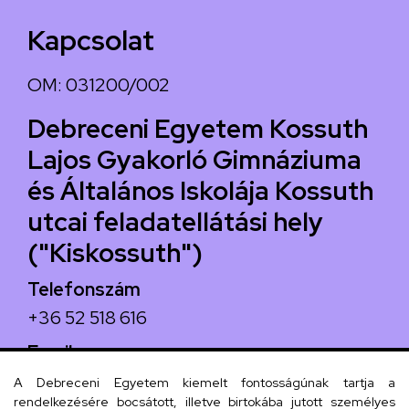
Kapcsolat
OM: 031200/002
Debreceni Egyetem Kossuth
Lajos Gyakorló Gimnáziuma
és Általános Iskolája Kossuth
utcai feladatellátási hely
("Kiskossuth")
Telefonszám
+36 52 518 616
Email
iskola@kossuth-alt.unideb.hu
A Debreceni Egyetem kiemelt fontosságúnak tartja a
rendelkezésére bocsátott, illetve birtokába jutott személyes