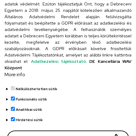
Cím
adatok védelmét. Ezúton tájékoztatjuk Önt, hogy a Debreceni
Egyetem a 2018. május 25. napjától kötelezően alkalmazandó
4024 Debrecen, Kossuth utca 33.
Általános Adatvédelmi Rendelet alapján felülvizsgálta
folyamatait és beépítette a GDPR előírásait az adatkezelési és
adatvédelmi tevékenységébe. A felhasználók személyes
adatait a Debreceni Egyetem korábban is teljes körültekintéssel
Szervezeti telefonkönyv
kezelte, megfelelve az érvényben lévő adatkezelési
szabályozásoknak. A GDPR előírásait követve frissítettük
Adatvédelmi Tájékoztatónkat, amelyet az alábbi linkre kattintva
olvashat el:
Adatkezelési tájékoztató.
DE Kancellária WAV
UD telefonkönyv
Központ
More info
Nélkülözhetetlen sütik
Funkcionális sütik
Analitikai sütik
Adatvédelem
Adatvédelem
Hirdetési sütik
Régi oldal