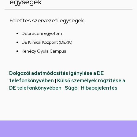
egységek
Felettes szervezeti egységek
Debreceni Egyetem
DE Klinikai Központ (DEKK)
Kenézy Gyula Campus
Dolgozói adatmódosítás igénylése a DE
telefonkönyvében
|
Külső személyek rögzítése a
DE telefonkönyvében
|
Súgó
|
Hibabejelentés