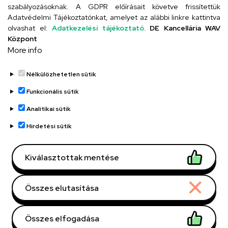
szabályozásoknak. A GDPR előírásait követve frissítettük
Adatvédelmi Tájékoztatónkat, amelyet az alábbi linkre kattintva
olvashat el:
Adatkezelési tájékoztató.
DE Kancellária WAV
UD telefonkönyv
Központ
More info
Nélkülözhetetlen sütik
Funkcionális sütik
Analitikai sütik
Adatvédelem
Adatvédelem
Hirdetési sütik
Régi oldal
Kiválasztottak mentése
Technikai információk
Összes elutasítása
Copyright © 2026 Unideb
Összes elfogadása