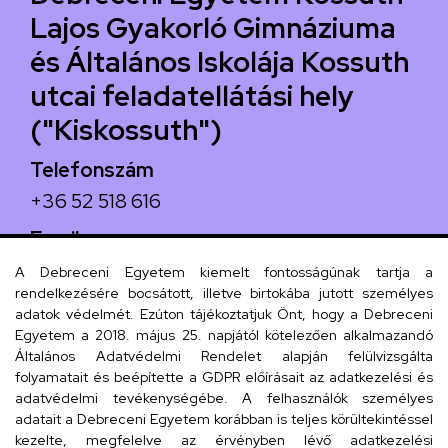
Lajos Gyakorló Gimnáziuma
és Általános Iskolája Kossuth
utcai feladatellátási hely
("Kiskossuth")
Telefonszám
+36 52 518 616
Email
iskola@kossuth-alt.unideb.hu
A Debreceni Egyetem kiemelt fontosságúnak tartja a
rendelkezésére bocsátott, illetve birtokába jutott személyes
Cím
adatok védelmét. Ezúton tájékoztatjuk Önt, hogy a Debreceni
Egyetem a 2018. május 25. napjától kötelezően alkalmazandó
4024 Debrecen, Kossuth utca 33.
Általános Adatvédelmi Rendelet alapján felülvizsgálta
folyamatait és beépítette a GDPR előírásait az adatkezelési és
adatvédelmi tevékenységébe. A felhasználók személyes
adatait a Debreceni Egyetem korábban is teljes körültekintéssel
Szervezeti telefonkönyv
kezelte, megfelelve az érvényben lévő adatkezelési