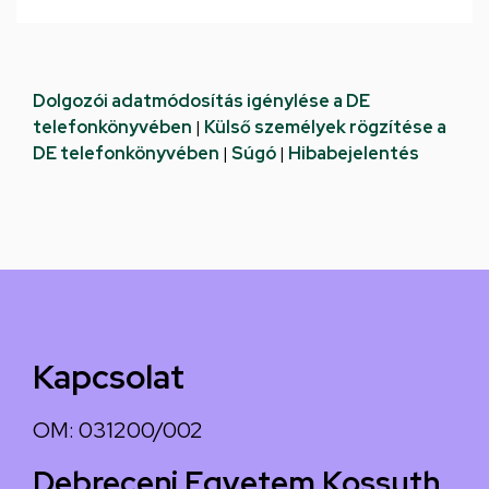
Dolgozói adatmódosítás igénylése a DE
telefonkönyvében
|
Külső személyek rögzítése a
DE telefonkönyvében
|
Súgó
|
Hibabejelentés
Kapcsolat
OM: 031200/002
Debreceni Egyetem Kossuth