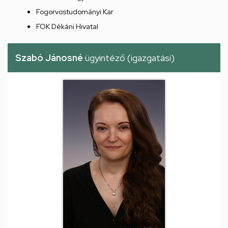
Fogorvostudományi Kar
FOK Dékáni Hivatal
Szabó Jánosné
ügyintéző (igazgatási)