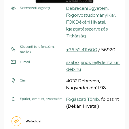
Debreceni Egyetem,
Szervezeti egység
Fogorvostudományi Kar,
FOK Dékáni Hivatal,
Igazgatásszervezési
Titkárság
Központi telefonszám,
+36 52 411 600
/ 56920
mellék
szabo.janosne@dental.uni
E-mail
deb.hu
4032 Debrecen,
Cím
Nagyerdei körút 98.
Fogászati Tömb
, földszint
Épület, emelet, szobaszám
(Dékáni Hivatal)
Weboldal