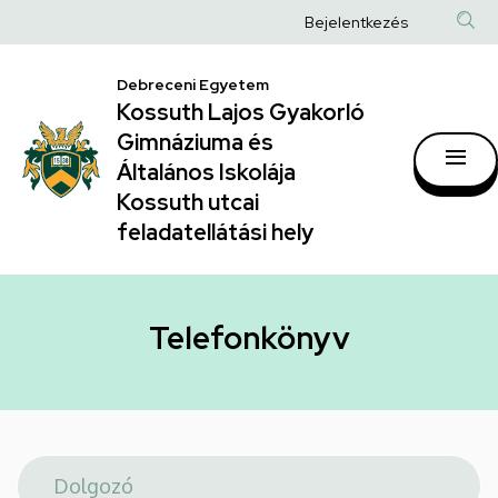
Telefonkönyv
Ugrás
Anonim
Bejelentkezés
a
|
Felhasználói
tartalomra
Kossuth
Debreceni Egyetem
fiók
Kossuth Lajos Gyakorló
Lajos
menüje
Gimnáziuma és
Gyakorló
Általános Iskolája
Gimnáziuma
Kossuth utcai
feladatellátási hely
és
Általános
Iskolája
Telefonkönyv
Kossuth
utcai
feladatellátási
hely