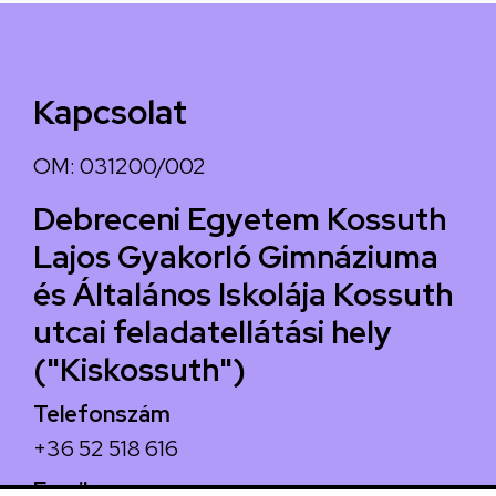
Kapcsolat
OM: 031200/002
Debreceni Egyetem Kossuth
Lajos Gyakorló Gimnáziuma
és Általános Iskolája Kossuth
utcai feladatellátási hely
("Kiskossuth")
Telefonszám
+36 52 518 616
Email