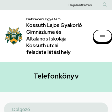
Telefonkönyv
Ugrás
Anonim
Bejelentkezés
a
|
Felhasználói
tartalomra
Kossuth
Debreceni Egyetem
fiók
Kossuth Lajos Gyakorló
Lajos
menüje
Gimnáziuma és
Gyakorló
Általános Iskolája
Gimnáziuma
Kossuth utcai
feladatellátási hely
és
Általános
Iskolája
Telefonkönyv
Kossuth
utcai
feladatellátási
hely