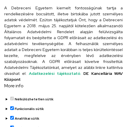
iskola@kossuth-alt.unideb.hu
A Debreceni Egyetem kiemelt fontosságúnak tartja a
rendelkezésére bocsátott, illetve birtokába jutott személyes
Cím
adatok védelmét. Ezúton tájékoztatjuk Önt, hogy a Debreceni
Egyetem a 2018. május 25. napjától kötelezően alkalmazandó
4024 Debrecen, Kossuth utca 33.
Általános Adatvédelmi Rendelet alapján felülvizsgálta
folyamatait és beépítette a GDPR előírásait az adatkezelési és
adatvédelmi tevékenységébe. A felhasználók személyes
adatait a Debreceni Egyetem korábban is teljes körültekintéssel
Szervezeti telefonkönyv
kezelte, megfelelve az érvényben lévő adatkezelési
szabályozásoknak. A GDPR előírásait követve frissítettük
Adatvédelmi Tájékoztatónkat, amelyet az alábbi linkre kattintva
olvashat el:
Adatkezelési tájékoztató.
DE Kancellária WAV
UD telefonkönyv
Központ
More info
Nélkülözhetetlen sütik
Funkcionális sütik
Analitikai sütik