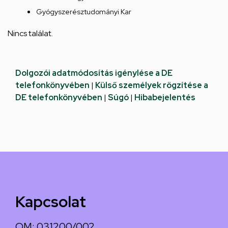
Gyógyszerésztudományi Kar
Nincs találat.
Dolgozói adatmódosítás igénylése a DE
telefonkönyvében
|
Külső személyek rögzítése a
DE telefonkönyvében
|
Súgó
|
Hibabejelentés
Kapcsolat
OM: 031200/002