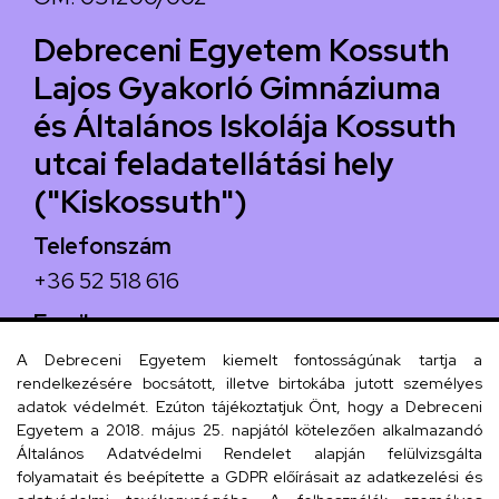
Debreceni Egyetem Kossuth
Lajos Gyakorló Gimnáziuma
és Általános Iskolája Kossuth
utcai feladatellátási hely
("Kiskossuth")
Telefonszám
+36 52 518 616
Email
iskola@kossuth-alt.unideb.hu
A Debreceni Egyetem kiemelt fontosságúnak tartja a
rendelkezésére bocsátott, illetve birtokába jutott személyes
Cím
adatok védelmét. Ezúton tájékoztatjuk Önt, hogy a Debreceni
Egyetem a 2018. május 25. napjától kötelezően alkalmazandó
4024 Debrecen, Kossuth utca 33.
Általános Adatvédelmi Rendelet alapján felülvizsgálta
folyamatait és beépítette a GDPR előírásait az adatkezelési és