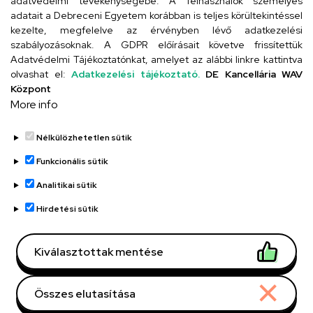
adatvédelmi tevékenységébe. A felhasználók személyes
adatait a Debreceni Egyetem korábban is teljes körültekintéssel
Szervezeti telefonkönyv
kezelte, megfelelve az érvényben lévő adatkezelési
szabályozásoknak. A GDPR előírásait követve frissítettük
Adatvédelmi Tájékoztatónkat, amelyet az alábbi linkre kattintva
olvashat el:
Adatkezelési tájékoztató.
DE Kancellária WAV
UD telefonkönyv
Központ
More info
Nélkülözhetetlen sütik
Funkcionális sütik
Analitikai sütik
Adatvédelem
Adatvédelem
Hirdetési sütik
Régi oldal
Kiválasztottak mentése
Technikai információk
Összes elutasítása
Copyright © 2026 Unideb