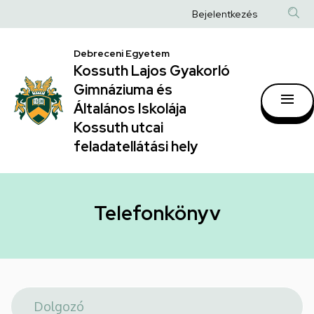
Telefonkönyv
Ugrás
Anonim
Bejelentkezés
a
|
Felhasználói
tartalomra
Kossuth
Debreceni Egyetem
fiók
Kossuth Lajos Gyakorló
Lajos
menüje
Gimnáziuma és
Gyakorló
Általános Iskolája
Gimnáziuma
Kossuth utcai
feladatellátási hely
és
Általános
Iskolája
Telefonkönyv
Kossuth
utcai
feladatellátási
hely