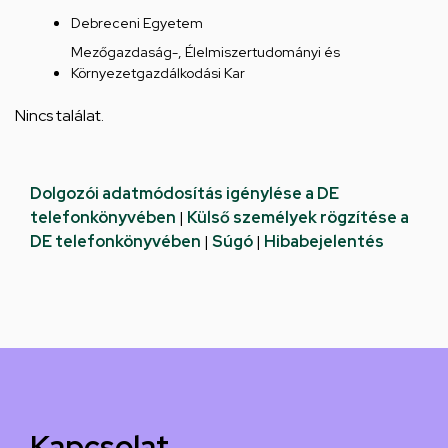
Debreceni Egyetem
Mezőgazdaság-, Élelmiszertudományi és
Környezetgazdálkodási Kar
Nincs találat.
Dolgozói adatmódosítás igénylése a DE
telefonkönyvében
|
Külső személyek rögzítése a
DE telefonkönyvében
|
Súgó
|
Hibabejelentés
Kapcsolat