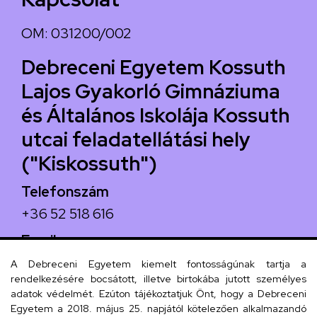
OM: 031200/002
Debreceni Egyetem Kossuth
Lajos Gyakorló Gimnáziuma
és Általános Iskolája Kossuth
utcai feladatellátási hely
("Kiskossuth")
Telefonszám
+36 52 518 616
Email
iskola@kossuth-alt.unideb.hu
A Debreceni Egyetem kiemelt fontosságúnak tartja a
rendelkezésére bocsátott, illetve birtokába jutott személyes
Cím
adatok védelmét. Ezúton tájékoztatjuk Önt, hogy a Debreceni
Egyetem a 2018. május 25. napjától kötelezően alkalmazandó
4024 Debrecen, Kossuth utca 33.