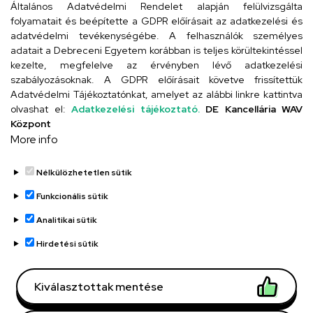
Általános Adatvédelmi Rendelet alapján felülvizsgálta
folyamatait és beépítette a GDPR előírásait az adatkezelési és
adatvédelmi tevékenységébe. A felhasználók személyes
adatait a Debreceni Egyetem korábban is teljes körültekintéssel
Szervezeti telefonkönyv
kezelte, megfelelve az érvényben lévő adatkezelési
szabályozásoknak. A GDPR előírásait követve frissítettük
Adatvédelmi Tájékoztatónkat, amelyet az alábbi linkre kattintva
olvashat el:
Adatkezelési tájékoztató.
DE Kancellária WAV
UD telefonkönyv
Központ
More info
Nélkülözhetetlen sütik
Funkcionális sütik
Analitikai sütik
Adatvédelem
Adatvédelem
Hirdetési sütik
Régi oldal
Kiválasztottak mentése
Technikai információk