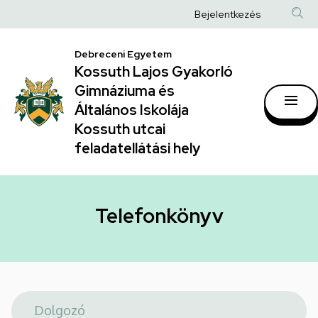
Telefonkönyv
Ugrás
Anonim
Bejelentkezés
a
|
Felhasználói
tartalomra
Kossuth
Debreceni Egyetem
fiók
Kossuth Lajos Gyakorló
Lajos
menüje
Gimnáziuma és
Gyakorló
Általános Iskolája
Gimnáziuma
Kossuth utcai
feladatellátási hely
és
Általános
Iskolája
Telefonkönyv
Kossuth
utcai
feladatellátási
hely