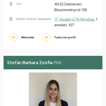
4032 Debrecen,
Cím
Böszörményi út 138.
"F" épület GTK Fényház
, 1.
Épület, emelet, szobaszám
emelet, 107
Weboldal
Tudóstér profil
Stefán Barbara Zsófia
PhD