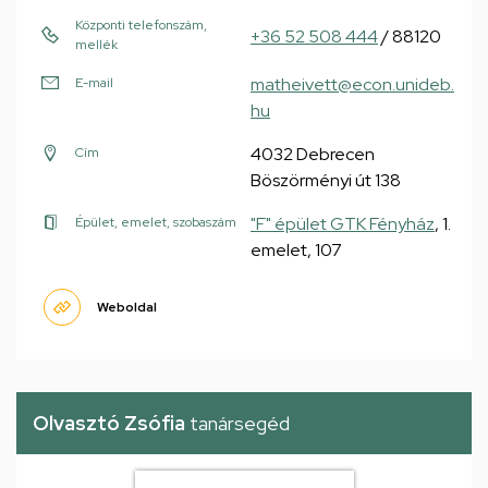
Központi telefonszám,
+36 52 508 444
/ 88120
mellék
matheivett@econ.unideb.
E-mail
hu
4032 Debrecen
Cím
Böszörményi út 138
"F" épület GTK Fényház
, 1.
Épület, emelet, szobaszám
emelet, 107
Weboldal
Olvasztó Zsófia
tanársegéd