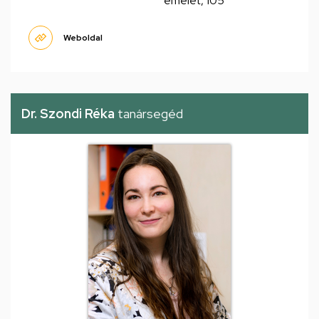
emelet, 105
Weboldal
Dr. Szondi Réka
tanársegéd