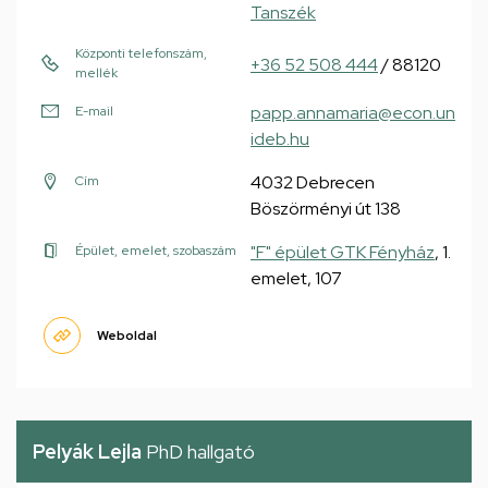
Tanszék
Központi telefonszám,
+36 52 508 444
/ 88120
mellék
papp.annamaria@econ.un
E-mail
ideb.hu
4032 Debrecen
Cím
Böszörményi út 138
"F" épület GTK Fényház
, 1.
Épület, emelet, szobaszám
emelet, 107
Weboldal
Pelyák Lejla
PhD hallgató