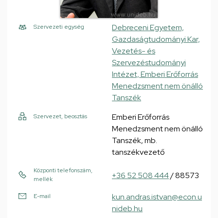
Debreceni Egyetem,
Szervezeti egység
Gazdaságtudományi Kar,
Vezetés- és
Szervezéstudományi
Intézet, Emberi Erőforrás
Menedzsment nem önálló
Tanszék
Emberi Erőforrás
Szervezet, beosztás
Menedzsment nem önálló
Tanszék, mb.
tanszékvezető
Központi telefonszám,
+36 52 508 444
/ 88573
mellék
kun.andras.istvan@econ.u
E-mail
nideb.hu