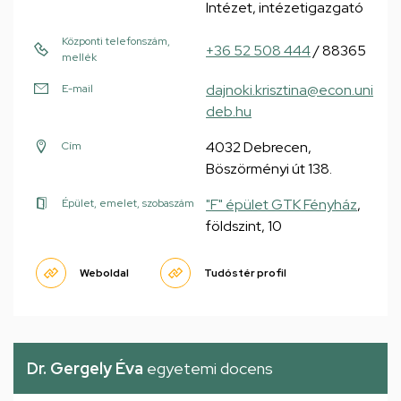
Intézet, intézetigazgató
Központi telefonszám,
+36 52 508 444
/ 88365
mellék
dajnoki.krisztina@econ.uni
E-mail
deb.hu
4032 Debrecen,
Cím
Böszörményi út 138.
"F" épület GTK Fényház
,
Épület, emelet, szobaszám
földszint, 10
Weboldal
Tudóstér profil
Dr. Gergely Éva
egyetemi docens