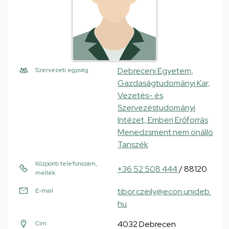
Debreceni Egyetem,
Szervezeti egység
Gazdaságtudományi Kar,
Vezetés- és
Szervezéstudományi
Intézet, Emberi Erőforrás
Menedzsment nem önálló
Tanszék
Központi telefonszám,
+36 52 508 444
/ 88120
mellék
tibor.czeily@econ.unideb.
E-mail
hu
4032 Debrecen
Cím