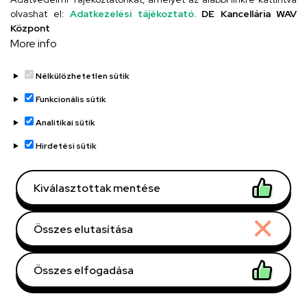
olvashat el:
Adatkezelési tájékoztató.
DE Kancellária WAV
OM: 031200/002
Központ
More info
Debreceni Egyetem Kossuth
Lajos Gyakorló Gimnáziuma
Nélkülözhetetlen sütik
és Általános Iskolája Kossuth
Funkcionális sütik
utcai feladatellátási hely
Analitikai sütik
("Kiskossuth")
Hirdetési sütik
Telefonszám
Kiválasztottak mentése
+36 52 518 616
Email
Összes elutasítása
iskola@kossuth-alt.unideb.hu
Összes elfogadása
Cím
4024 Debrecen, Kossuth utca 33.
Withdraw consent