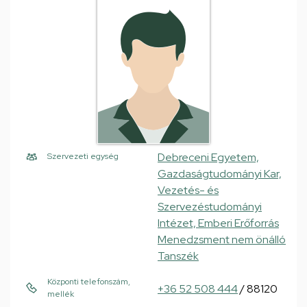
Debreceni Egyetem,
Szervezeti egység
Gazdaságtudományi Kar,
Vezetés- és
Szervezéstudományi
Intézet, Emberi Erőforrás
Menedzsment nem önálló
Tanszék
Központi telefonszám,
+36 52 508 444
/ 88120
mellék