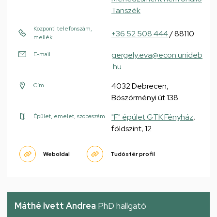
Tanszék
Központi telefonszám,
+36 52 508 444
/ 88110
mellék
gergely.eva@econ.unideb
E-mail
.hu
4032 Debrecen,
Cím
Böszörményi út 138.
"F" épület GTK Fényház
,
Épület, emelet, szobaszám
földszint, 12
Weboldal
Tudóstér profil
Máthé Ivett Andrea
PhD hallgató