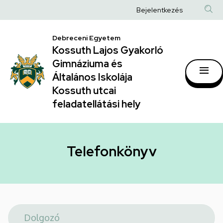
Telefonkönyv
Ugrás
Anonim
Bejelentkezés
a
|
Felhasználói
tartalomra
Kossuth
Debreceni Egyetem
fiók
Kossuth Lajos Gyakorló
Lajos
menüje
Gimnáziuma és
Gyakorló
Általános Iskolája
Gimnáziuma
Kossuth utcai
feladatellátási hely
és
Általános
Iskolája
Telefonkönyv
Kossuth
utcai
feladatellátási
hely