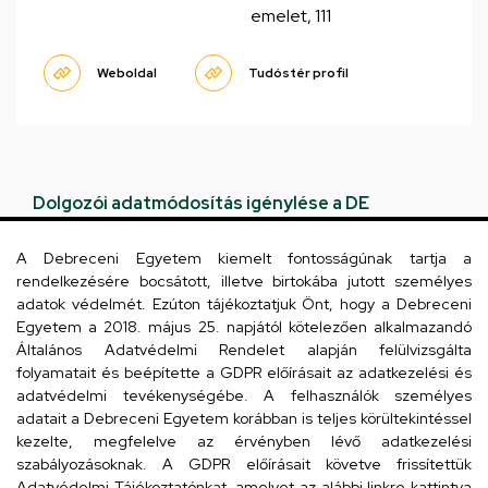
emelet, 111
Weboldal
Tudóstér profil
Dolgozói adatmódosítás igénylése a DE
telefonkönyvében
|
Külső személyek rögzítése a
DE telefonkönyvében
|
Súgó
|
Hibabejelentés
A Debreceni Egyetem kiemelt fontosságúnak tartja a
rendelkezésére bocsátott, illetve birtokába jutott személyes
adatok védelmét. Ezúton tájékoztatjuk Önt, hogy a Debreceni
Egyetem a 2018. május 25. napjától kötelezően alkalmazandó
Általános Adatvédelmi Rendelet alapján felülvizsgálta
folyamatait és beépítette a GDPR előírásait az adatkezelési és
adatvédelmi tevékenységébe. A felhasználók személyes
adatait a Debreceni Egyetem korábban is teljes körültekintéssel
kezelte, megfelelve az érvényben lévő adatkezelési
szabályozásoknak. A GDPR előírásait követve frissítettük
Kapcsolat
Adatvédelmi Tájékoztatónkat, amelyet az alábbi linkre kattintva