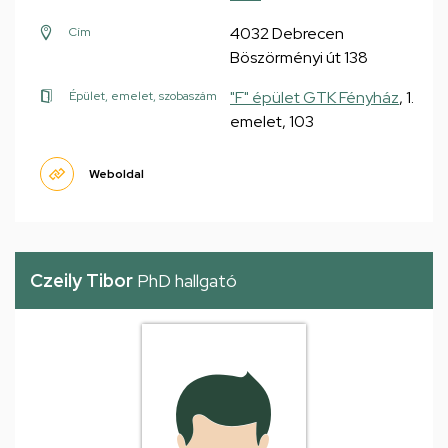
4032 Debrecen
Cím
Böszörményi út 138
"F" épület GTK Fényház
, 1.
Épület, emelet, szobaszám
emelet, 103
Weboldal
Czeily Tibor
PhD hallgató