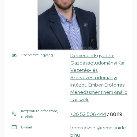
Debreceni Egyetem,
Szervezeti egység
Gazdaságtudományi Kar,
Vezetés- és
Szervezéstudományi
Intézet, Emberi Erőforrás
Menedzsment nem önálló
Tanszék
Központi telefonszám,
+36 52 508 444
/ 88119
mellék
boros.jozsef@econ.unide
E-mail
b.hu