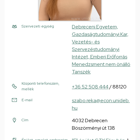
Debreceni Egyetem,
Szervezeti egység
Gazdaságtudományi Kar,
Vezetés- és
Szervezéstudományi
Intézet, Emberi Erőforrás
Menedzsment nem önálló
Tanszék
Központi telefonszám,
+36 52 508 444
/ 88120
mellék
szabo.reka@econ.unideb.
E-mail
hu
4032 Debrecen
Cím
Böszörményi út 138