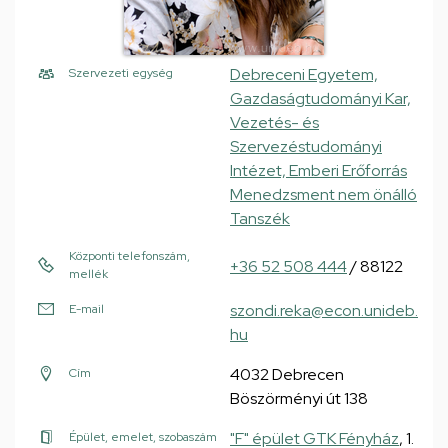
Debreceni Egyetem,
Szervezeti egység
Gazdaságtudományi Kar,
Vezetés- és
Szervezéstudományi
Intézet, Emberi Erőforrás
Menedzsment nem önálló
Tanszék
Központi telefonszám,
+36 52 508 444
/ 88122
mellék
szondi.reka@econ.unideb.
E-mail
hu
4032 Debrecen
Cím
Böszörményi út 138
"F" épület GTK Fényház
, 1.
Épület, emelet, szobaszám