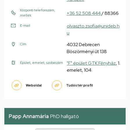
Központi telefonszám,
+36 52 508 444
/ 88366
mellék
olvaszto.zsofia@unideb.h
E-mail
u
4032 Debrecen
Cím
Böszörményi út 138
"F" épület GTK Fényház
, 1.
Épület, emelet, szobaszám
emelet, 104
Weboldal
Tudóstér profil
Papp Annamária
PhD hallgató