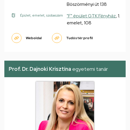
Böszörményi út 138
"F" épület GTK Fényház
, 1.
Épület, emelet, szobaszám
emelet, 108
Weboldal
Tudóstér profil
Prof. Dr. Dajnoki Krisztina
egyetemi tanár