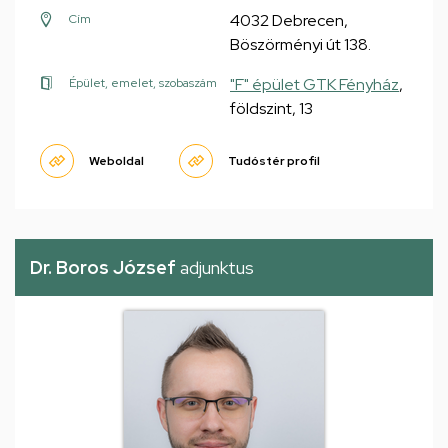
4032 Debrecen,
Cím
Böszörményi út 138.
"F" épület GTK Fényház
,
Épület, emelet, szobaszám
földszint, 13
Weboldal
Tudóstér profil
Dr. Boros József
adjunktus