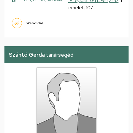
"F" épület GTK Fényház
, 1.
Épület, emelet, szobaszám
emelet, 107
Weboldal
Szántó Gerda
tanársegéd