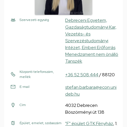
Debreceni Egyetem,
Szervezeti egység
Gazdaságtudományi Kar,
Vezetés- és
Szervezéstudományi
Intézet, Emberi Erőforrás
Menedzsment nem önálló
Tanszék
Központi telefonszám,
+36 52 508 444
/ 88120
mellék
stefan.barbara@econ.uni
E-mail
deb.hu
4032 Debrecen
Cím
Böszörményi út 138
"F" épület GTK Fényház
, 1.
Épület, emelet, szobaszám