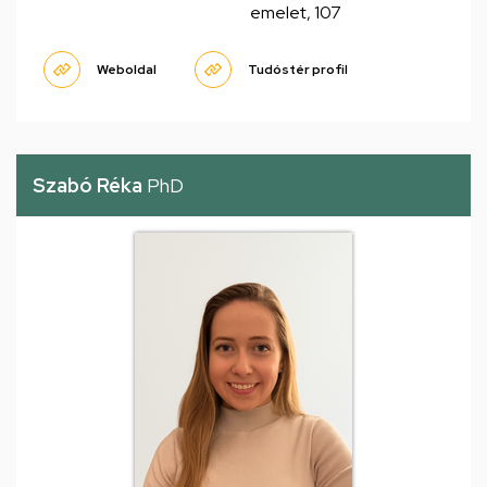
emelet, 107
Weboldal
Tudóstér profil
Szabó Réka
PhD