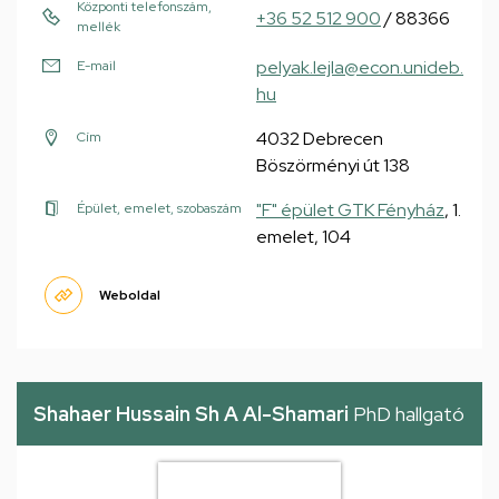
Központi telefonszám,
+36 52 512 900
/ 88366
mellék
pelyak.lejla@econ.unideb.
E-mail
hu
4032 Debrecen
Cím
Böszörményi út 138
"F" épület GTK Fényház
, 1.
Épület, emelet, szobaszám
emelet, 104
Weboldal
Shahaer Hussain Sh A Al-Shamari
PhD hallgató