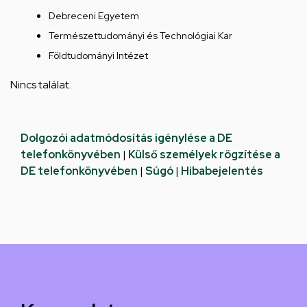
Debreceni Egyetem
Természettudományi és Technológiai Kar
Földtudományi Intézet
Nincs találat.
Dolgozói adatmódosítás igénylése a DE
telefonkönyvében
|
Külső személyek rögzítése a
DE telefonkönyvében
|
Súgó
|
Hibabejelentés