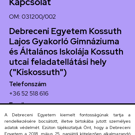
Kapcsolat
OM: 031200/002
Debreceni Egyetem Kossuth
Lajos Gyakorló Gimnáziuma
és Általános Iskolája Kossuth
utcai feladatellátási hely
("Kiskossuth")
Telefonszám
+36 52 518 616
Email
iskola@kossuth-alt.unideb.hu
A Debreceni Egyetem kiemelt fontosságúnak tartja a
rendelkezésére bocsátott, illetve birtokába jutott személyes
Cím
adatok védelmét. Ezúton tájékoztatjuk Önt, hogy a Debreceni
Egyetem a 2018. május 25. napjától kötelezően alkalmazandó