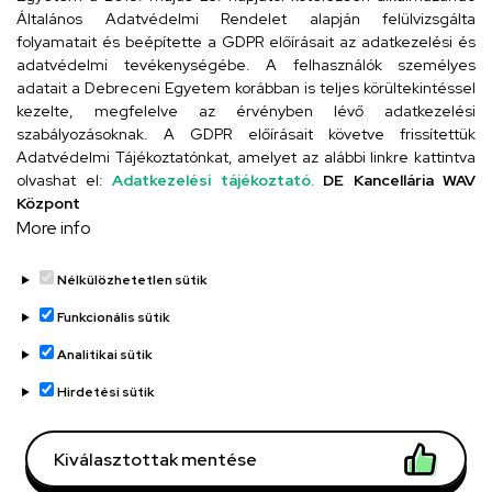
4024 Debrecen, Kossuth utca 33.
Általános Adatvédelmi Rendelet alapján felülvizsgálta
folyamatait és beépítette a GDPR előírásait az adatkezelési és
adatvédelmi tevékenységébe. A felhasználók személyes
adatait a Debreceni Egyetem korábban is teljes körültekintéssel
Szervezeti telefonkönyv
kezelte, megfelelve az érvényben lévő adatkezelési
szabályozásoknak. A GDPR előírásait követve frissítettük
Adatvédelmi Tájékoztatónkat, amelyet az alábbi linkre kattintva
olvashat el:
Adatkezelési tájékoztató.
DE Kancellária WAV
UD telefonkönyv
Központ
More info
Nélkülözhetetlen sütik
Funkcionális sütik
Analitikai sütik
Adatvédelem
Adatvédelem
Hirdetési sütik
Régi oldal
Kiválasztottak mentése
Technikai információk