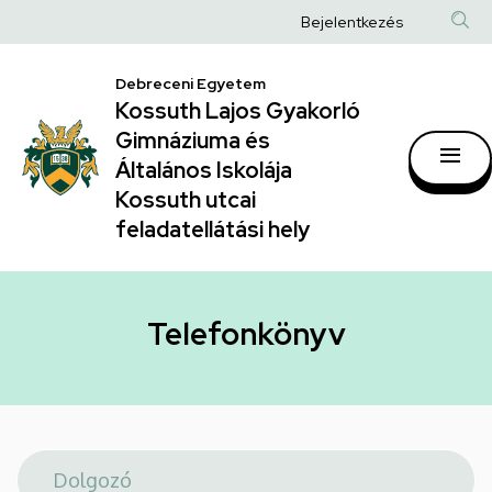
Telefonkönyv
Ugrás
Anonim
Bejelentkezés
a
|
Felhasználói
tartalomra
Kossuth
Debreceni Egyetem
fiók
Kossuth Lajos Gyakorló
Lajos
menüje
Gimnáziuma és
Gyakorló
Általános Iskolája
Gimnáziuma
Kossuth utcai
feladatellátási hely
és
Általános
Iskolája
Telefonkönyv
Kossuth
utcai
feladatellátási
hely