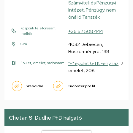
Számviteli és Pénzügyi
Intézet, Pénzügyi nem
önálló Tanszék
Központi telefonszám,
+36 52 508 444
mellék
4032 Debrecen,
Cím
Böszörményi út 138.
"F" épület GTK Fényház
, 2.
Épület, emelet, szobaszám
emelet, 208
Weboldal
Tudóstér profil
Chetan S. Dudhe
PhD hallgató