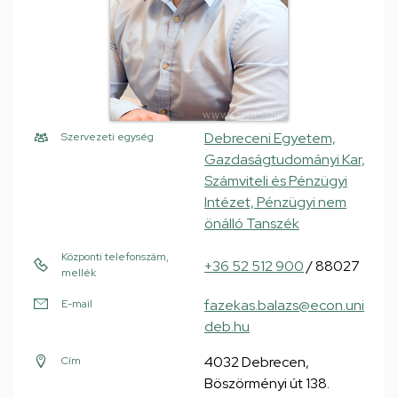
Debreceni Egyetem,
Szervezeti egység
Gazdaságtudományi Kar,
Számviteli és Pénzügyi
Intézet, Pénzügyi nem
önálló Tanszék
Központi telefonszám,
+36 52 512 900
/ 88027
mellék
fazekas.balazs@econ.uni
E-mail
deb.hu
4032 Debrecen,
Cím
Böszörményi út 138.