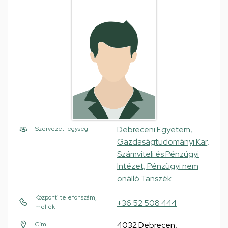
Debreceni Egyetem,
Szervezeti egység
Gazdaságtudományi Kar,
Számviteli és Pénzügyi
Intézet, Pénzügyi nem
önálló Tanszék
Központi telefonszám,
+36 52 508 444
mellék
4032 Debrecen,
Cím