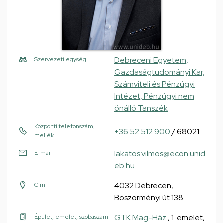
Debreceni Egyetem,
Szervezeti egység
Gazdaságtudományi Kar,
Számviteli és Pénzügyi
Intézet, Pénzügyi nem
önálló Tanszék
Központi telefonszám,
+36 52 512 900
/ 68021
mellék
lakatos.vilmos@econ.unid
E-mail
eb.hu
4032 Debrecen,
Cím
Böszörményi út 138.
GTK Mag-Ház
, 1. emelet,
Épület, emelet, szobaszám