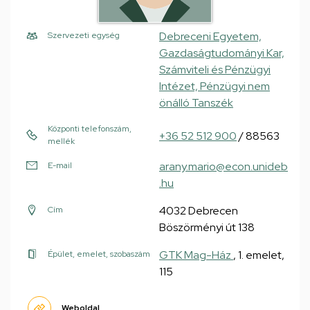
Debreceni Egyetem,
Szervezeti egység
Gazdaságtudományi Kar,
Számviteli és Pénzügyi
Intézet, Pénzügyi nem
önálló Tanszék
Központi telefonszám,
+36 52 512 900
/ 88563
mellék
arany.mario@econ.unideb
E-mail
.hu
4032 Debrecen
Cím
Böszörményi út 138
GTK Mag-Ház
, 1. emelet,
Épület, emelet, szobaszám
115
Weboldal