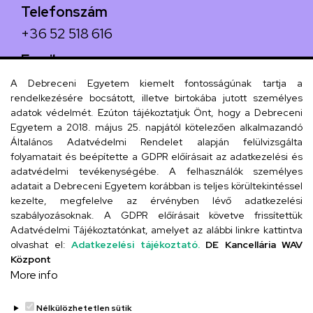
Telefonszám
+36 52 518 616
Email
iskola@kossuth-alt.unideb.hu
A Debreceni Egyetem kiemelt fontosságúnak tartja a
rendelkezésére bocsátott, illetve birtokába jutott személyes
Cím
adatok védelmét. Ezúton tájékoztatjuk Önt, hogy a Debreceni
Egyetem a 2018. május 25. napjától kötelezően alkalmazandó
4024 Debrecen, Kossuth utca 33.
Általános Adatvédelmi Rendelet alapján felülvizsgálta
folyamatait és beépítette a GDPR előírásait az adatkezelési és
adatvédelmi tevékenységébe. A felhasználók személyes
adatait a Debreceni Egyetem korábban is teljes körültekintéssel
Szervezeti telefonkönyv
kezelte, megfelelve az érvényben lévő adatkezelési
szabályozásoknak. A GDPR előírásait követve frissítettük
Adatvédelmi Tájékoztatónkat, amelyet az alábbi linkre kattintva
olvashat el:
Adatkezelési tájékoztató.
DE Kancellária WAV
UD telefonkönyv
Központ
More info
Nélkülözhetetlen sütik