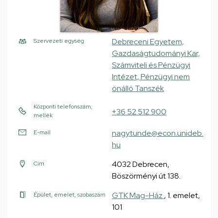
Debreceni Egyetem,
Szervezeti egység
Gazdaságtudományi Kar,
Számviteli és Pénzügyi
Intézet, Pénzügyi nem
önálló Tanszék
Központi telefonszám,
+36 52 512 900
mellék
nagy.tunde@econ.unideb.
E-mail
hu
4032 Debrecen,
Cím
Böszörményi út 138.
GTK Mag-Ház
, 1. emelet,
Épület, emelet, szobaszám
101