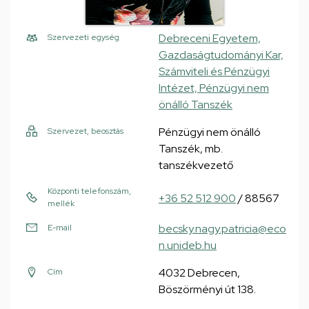
Debreceni Egyetem,
Szervezeti egység
Gazdaságtudományi Kar,
Számviteli és Pénzügyi
Intézet, Pénzügyi nem
önálló Tanszék
Pénzügyi nem önálló
Szervezet, beosztás
Tanszék, mb.
tanszékvezető
Központi telefonszám,
+36 52 512 900
/ 88567
mellék
becsky.nagy.patricia@eco
E-mail
n.unideb.hu
4032 Debrecen,
Cím
Böszörményi út 138.