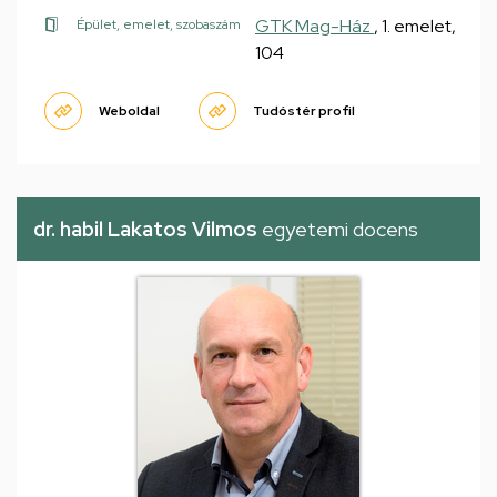
GTK Mag-Ház
, 1. emelet,
Épület, emelet, szobaszám
104
Weboldal
Tudóstér profil
dr. habil Lakatos Vilmos
egyetemi docens