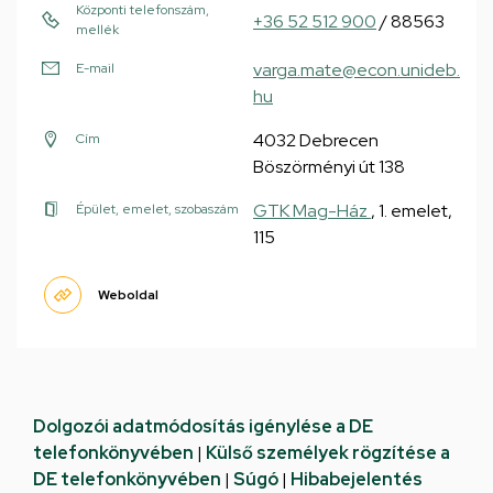
Központi telefonszám,
+36 52 512 900
/ 88563
mellék
varga.mate@econ.unideb.
E-mail
hu
4032 Debrecen
Cím
Böszörményi út 138
GTK Mag-Ház
, 1. emelet,
Épület, emelet, szobaszám
115
Weboldal
Dolgozói adatmódosítás igénylése a DE
telefonkönyvében
|
Külső személyek rögzítése a
DE telefonkönyvében
|
Súgó
|
Hibabejelentés