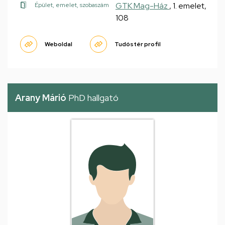
GTK Mag-Ház
, 1. emelet,
Épület, emelet, szobaszám
108
Weboldal
Tudóstér profil
Arany Márió
PhD hallgató