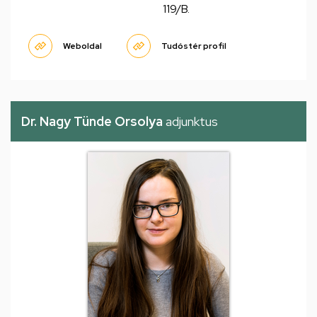
119/B.
Weboldal
Tudóstér profil
Dr. Nagy Tünde Orsolya
adjunktus