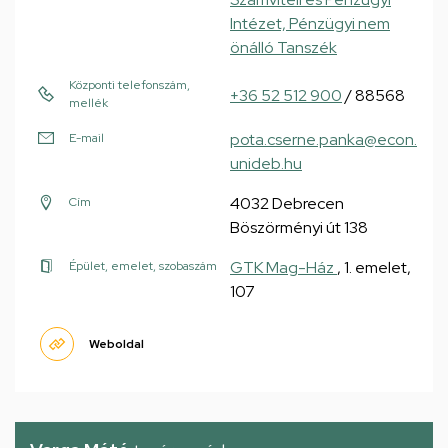
Intézet, Pénzügyi nem
önálló Tanszék
Központi telefonszám,
+36 52 512 900
/ 88568
mellék
pota.cserne.panka@econ.
E-mail
unideb.hu
4032 Debrecen
Cím
Böszörményi út 138
GTK Mag-Ház
, 1. emelet,
Épület, emelet, szobaszám
107
Weboldal