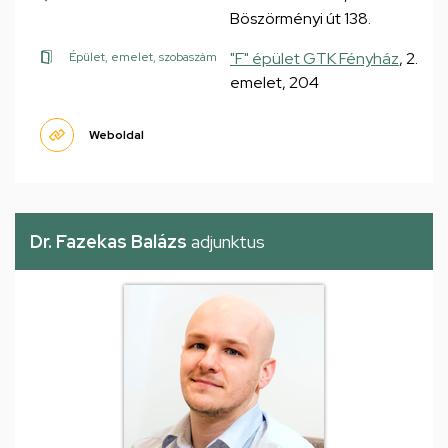
Böszörményi út 138.
"F" épület GTK Fényház
, 2.
Épület, emelet, szobaszám
emelet, 204
Weboldal
Dr. Fazekas Balázs
adjunktus