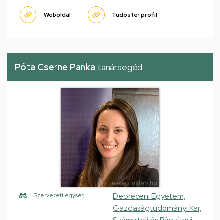
Weboldal
Tudóstér profil
Póta Cserne Panka
tanársegéd
Debreceni Egyetem,
Szervezeti egység
Gazdaságtudományi Kar,
Számviteli és Pénzügyi