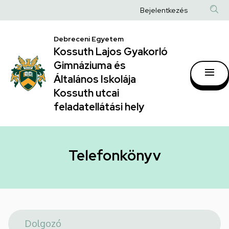
Telefonkönyv
Ugrás
Anonim
Bejelentkezés
a
|
Felhasználói
tartalomra
Kossuth
Debreceni Egyetem
fiók
Kossuth Lajos Gyakorló
Lajos
menüje
Gimnáziuma és
Gyakorló
Általános Iskolája
Gimnáziuma
Kossuth utcai
feladatellátási hely
és
Általános
Iskolája
Telefonkönyv
Kossuth
utcai
feladatellátási
hely