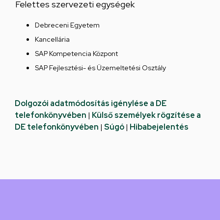
Felettes szervezeti egységek
Debreceni Egyetem
Kancellária
SAP Kompetencia Központ
SAP Fejlesztési- és Üzemeltetési Osztály
Dolgozói adatmódosítás igénylése a DE
telefonkönyvében
|
Külső személyek rögzítése a
DE telefonkönyvében
|
Súgó
|
Hibabejelentés