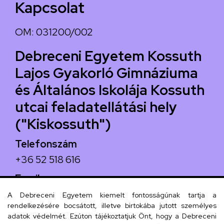
Kapcsolat
OM: 031200/002
Debreceni Egyetem Kossuth
Lajos Gyakorló Gimnáziuma
és Általános Iskolája Kossuth
utcai feladatellátási hely
("Kiskossuth")
Telefonszám
+36 52 518 616
Email
iskola@kossuth-alt.unideb.hu
A Debreceni Egyetem kiemelt fontosságúnak tartja a
rendelkezésére bocsátott, illetve birtokába jutott személyes
Cím
adatok védelmét. Ezúton tájékoztatjuk Önt, hogy a Debreceni