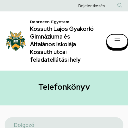
Telefonkönyv
Ugrás
Anonim
Bejelentkezés
a
|
Felhasználói
tartalomra
Kossuth
Debreceni Egyetem
fiók
Kossuth Lajos Gyakorló
Lajos
menüje
Gimnáziuma és
Gyakorló
Általános Iskolája
Gimnáziuma
Kossuth utcai
feladatellátási hely
és
Általános
Iskolája
Telefonkönyv
Kossuth
utcai
feladatellátási
hely