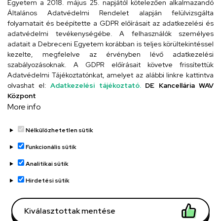
Egyetem a 2018. május 25. napjától kötelezően alkalmazandó
4024 Debrecen, Kossuth utca 33.
Általános Adatvédelmi Rendelet alapján felülvizsgálta
folyamatait és beépítette a GDPR előírásait az adatkezelési és
adatvédelmi tevékenységébe. A felhasználók személyes
adatait a Debreceni Egyetem korábban is teljes körültekintéssel
Szervezeti telefonkönyv
kezelte, megfelelve az érvényben lévő adatkezelési
szabályozásoknak. A GDPR előírásait követve frissítettük
Adatvédelmi Tájékoztatónkat, amelyet az alábbi linkre kattintva
olvashat el:
Adatkezelési tájékoztató.
DE Kancellária WAV
UD telefonkönyv
Központ
More info
Nélkülözhetetlen sütik
Funkcionális sütik
Analitikai sütik
Adatvédelem
Adatvédelem
Hirdetési sütik
Régi oldal
Kiválasztottak mentése