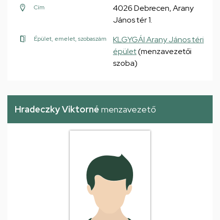
4026 Debrecen, Arany
Cím
János tér 1.
KLGYGÁI Arany János téri
Épület, emelet, szobaszám
épület
(menzavezetői
szoba)
Hradeczky Viktorné
menzavezető