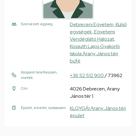
Debreceni Egyetem, Külső
Szervezeti egység
egységek, Egyetemi
Vendéglátó Hálózat,
Kossuth Lajos Gyakorló
Iskola Arany János téri
büfé
Központi telefonszám,
+36 52 512 900
/ 73962
mellék
4026 Debrecen, Arany
Cím
János tér 1.
KLGYGÁI Arany János téri
Épület, emelet, szobaszám
épület