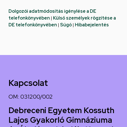
Dolgozói adatmódosítás igénylése a DE
telefonkönyvében
|
Külső személyek rögzítése a
DE telefonkönyvében
|
Súgó
|
Hibabejelentés
Kapcsolat
OM: 031200/002
Debreceni Egyetem Kossuth
Lajos Gyakorló Gimnáziuma