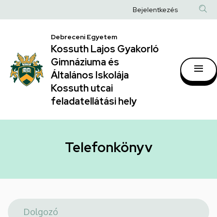
Telefonkönyv
Ugrás
Anonim
Bejelentkezés
a
|
Felhasználói
tartalomra
Kossuth
Debreceni Egyetem
fiók
Kossuth Lajos Gyakorló
Lajos
menüje
Gimnáziuma és
Gyakorló
Általános Iskolája
Gimnáziuma
Kossuth utcai
feladatellátási hely
és
Általános
Iskolája
Telefonkönyv
Kossuth
utcai
feladatellátási
hely