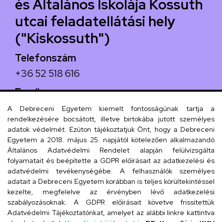
és Általános Iskolája Kossuth
utcai feladatellátási hely
("Kiskossuth")
Telefonszám
+36 52 518 616
Email
iskola@kossuth-alt.unideb.hu
A Debreceni Egyetem kiemelt fontosságúnak tartja a
rendelkezésére bocsátott, illetve birtokába jutott személyes
Cím
adatok védelmét. Ezúton tájékoztatjuk Önt, hogy a Debreceni
Egyetem a 2018. május 25. napjától kötelezően alkalmazandó
4024 Debrecen, Kossuth utca 33.
Általános Adatvédelmi Rendelet alapján felülvizsgálta
folyamatait és beépítette a GDPR előírásait az adatkezelési és
adatvédelmi tevékenységébe. A felhasználók személyes
adatait a Debreceni Egyetem korábban is teljes körültekintéssel
Szervezeti telefonkönyv
kezelte, megfelelve az érvényben lévő adatkezelési
szabályozásoknak. A GDPR előírásait követve frissítettük
Adatvédelmi Tájékoztatónkat, amelyet az alábbi linkre kattintva