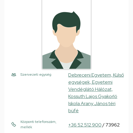
Debreceni Egyetem, Külső
Szervezeti egység
egységek, Egyetemi
Vendéglátó Hálózat,
Kossuth Lajos Gyakorló
Iskola Arany János téri
büfé
Központi telefonszám,
+36 52 512 900
/ 73962
mellék