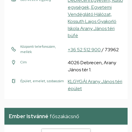
Debreceni Egyetem, Külső
egységek, Egyetemi
Vendéglátó Hálózat,
Kossuth Lajos Gyakorló
Iskola Arany János téri
büfé
Központi telefonszám,
+36 52 512 900
/ 73962
mellék
4026 Debrecen, Arany
Cím
János tér 1.
KLGYGÁI Arany János téri
Épület, emelet, szobaszám
épület
Ember Istvánné
főszakácsnő