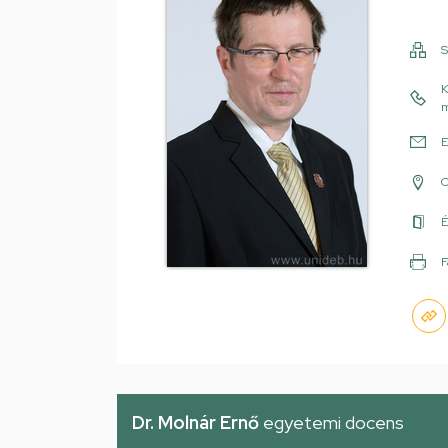
S
K
m
E
É
F
Dr. Molnár Ernő
egyetemi docens