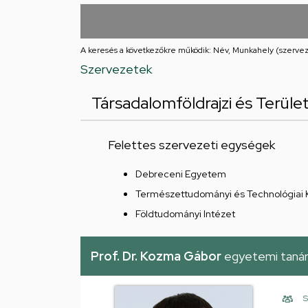
utcai
feladatellátási
A keresés a következőkre működik: Név, Munkahely (szervez
hely
Szervezetek
Társadalomföldrajzi és Terüle
Felettes szervezeti egységek
Debreceni Egyetem
Természettudományi és Technológiai 
Földtudományi Intézet
Prof. Dr. Kozma Gábor
egyetemi taná
S