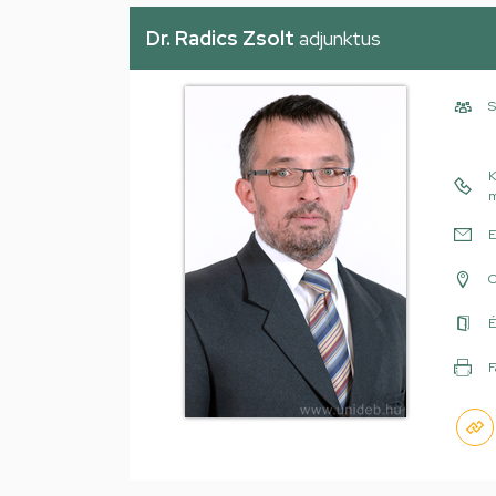
Dr. Radics Zsolt
adjunktus
S
K
m
E
É
F