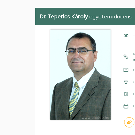
Dr. Teperics Károly
egyetemi docens
S
K
m
E
É
F