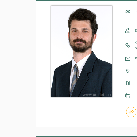
S
S
K
m
E
É
F