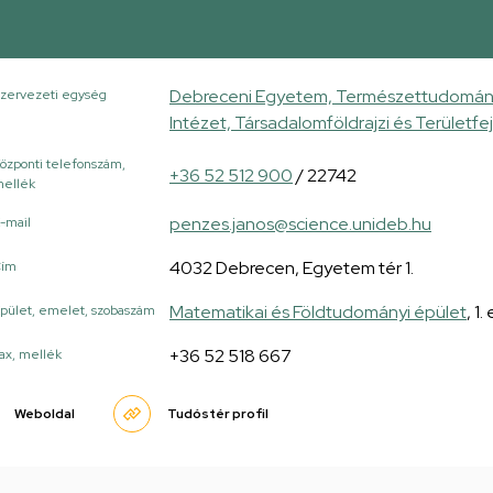
Debreceni Egyetem, Természettudományi
zervezeti egység
Intézet, Társadalomföldrajzi és Területfe
özponti telefonszám,
+36 52 512 900
/ 22742
ellék
penzes.janos@science.unideb.hu
-mail
4032 Debrecen, Egyetem tér 1.
Cím
Matematikai és Földtudományi épület
, 1
pület, emelet, szobaszám
+36 52 518 667
ax, mellék
Weboldal
Tudóstér profil