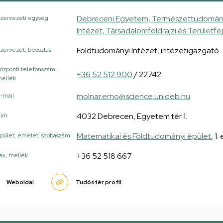
Debreceni Egyetem, Természettudományi
zervezeti egység
Intézet, Társadalomföldrajzi és Területfe
Földtudományi Intézet, intézetigazgató
zervezet, beosztás
özponti telefonszám,
+36 52 512 900
/ 22742
ellék
molnar.erno@science.unideb.hu
-mail
4032 Debrecen, Egyetem tér 1.
Cím
Matematikai és Földtudományi épület
, 1
pület, emelet, szobaszám
+36 52 518 667
ax, mellék
Weboldal
Tudóstér profil