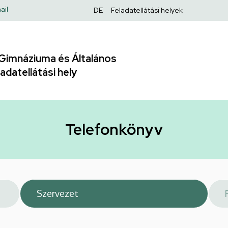
Felső
ail
DE
Feladatellátási helyek
navigáció
Gimnáziuma és Általános
adatellátási hely
Telefonkönyv