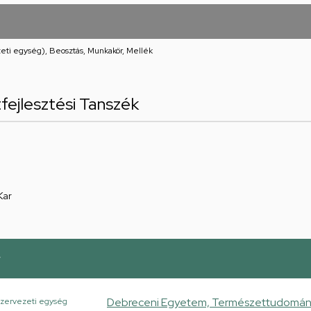
eti egység), Beosztás, Munkakör, Mellék
tfejlesztési Tanszék
Kar
r
Debreceni Egyetem, Természettudományi
zervezeti egység