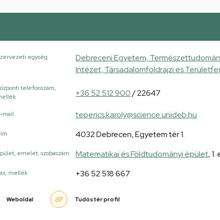
Debreceni Egyetem, Természettudományi
zervezeti egység
Intézet, Társadalomföldrajzi és Területfe
özponti telefonszám,
+36 52 512 900
/ 22647
ellék
teperics.karoly@science.unideb.hu
-mail
4032 Debrecen, Egyetem tér 1.
Cím
Matematikai és Földtudományi épület
, 1
pület, emelet, szobaszám
+36 52 518 667
ax, mellék
Weboldal
Tudóstér profil