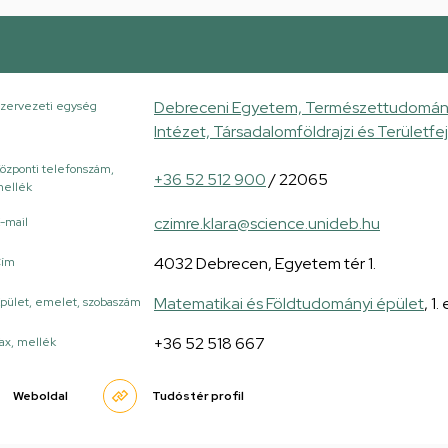
Debreceni Egyetem, Természettudományi
zervezeti egység
Intézet, Társadalomföldrajzi és Területfe
özponti telefonszám,
+36 52 512 900
/ 22065
ellék
czimre.klara@science.unideb.hu
-mail
4032 Debrecen, Egyetem tér 1.
Cím
Matematikai és Földtudományi épület
, 1
pület, emelet, szobaszám
+36 52 518 667
ax, mellék
Weboldal
Tudóstér profil