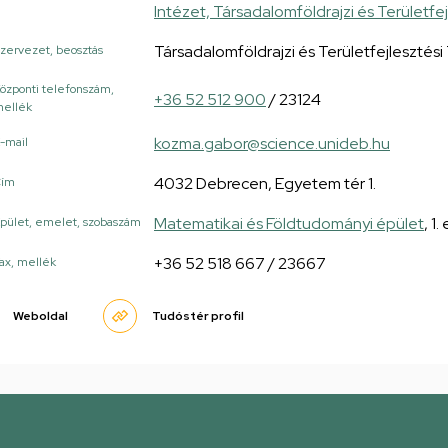
Intézet, Társadalomföldrajzi és Területfe
Társadalomföldrajzi és Területfejlesztés
zervezet, beosztás
özponti telefonszám,
+36 52 512 900
/ 23124
ellék
kozma.gabor@science.unideb.hu
-mail
4032 Debrecen, Egyetem tér 1.
Cím
Matematikai és Földtudományi épület
, 1
pület, emelet, szobaszám
+36 52 518 667 / 23667
ax, mellék
Weboldal
Tudóstér profil