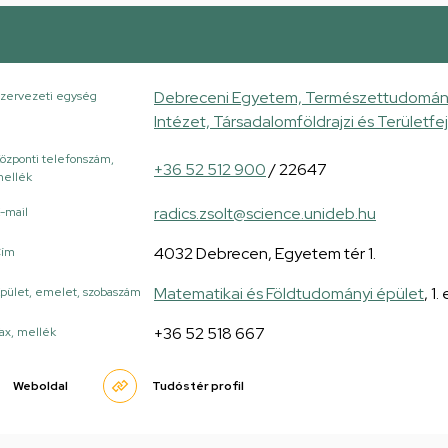
Debreceni Egyetem, Természettudományi
zervezeti egység
Intézet, Társadalomföldrajzi és Területfe
özponti telefonszám,
+36 52 512 900
/ 22647
ellék
radics.zsolt@science.unideb.hu
-mail
4032 Debrecen, Egyetem tér 1.
Cím
Matematikai és Földtudományi épület
, 1
pület, emelet, szobaszám
+36 52 518 667
ax, mellék
Weboldal
Tudóstér profil