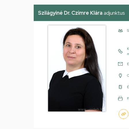
Szilágyiné Dr. Czimre Klára
adjunktus
S
K
m
E
É
F