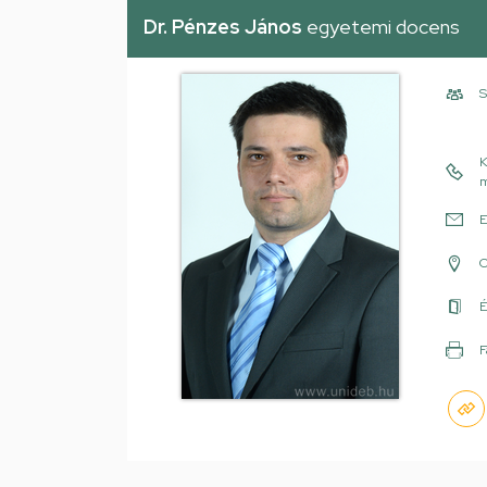
Dr. Pénzes János
egyetemi docens
S
K
m
E
É
F