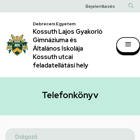
Telefonkönyv
Ugrás
Anonim
Bejelentkezés
a
|
Felhasználói
tartalomra
Kossuth
Debreceni Egyetem
fiók
Kossuth Lajos Gyakorló
Lajos
menüje
Gimnáziuma és
Gyakorló
Általános Iskolája
Gimnáziuma
Kossuth utcai
feladatellátási hely
és
Általános
Iskolája
Telefonkönyv
Kossuth
utcai
feladatellátási
hely