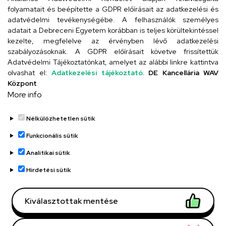
folyamatait és beépítette a GDPR előírásait az adatkezelési és
adatvédelmi tevékenységébe. A felhasználók személyes
adatait a Debreceni Egyetem korábban is teljes körültekintéssel
Szervezeti telefonkönyv
kezelte, megfelelve az érvényben lévő adatkezelési
szabályozásoknak. A GDPR előírásait követve frissítettük
Adatvédelmi Tájékoztatónkat, amelyet az alábbi linkre kattintva
olvashat el:
Adatkezelési tájékoztató.
DE Kancellária WAV
UD telefonkönyv
Központ
More info
Nélkülözhetetlen sütik
Funkcionális sütik
Analitikai sütik
Adatvédelem
Adatvédelem
Hirdetési sütik
Régi oldal
Kiválasztottak mentése
Technikai információk