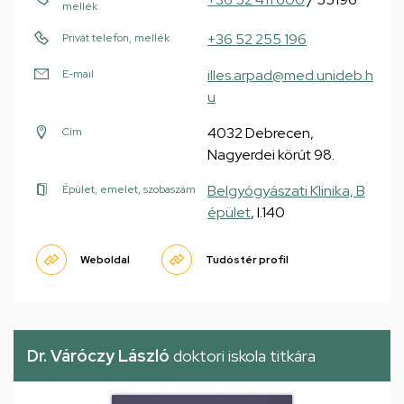
mellék
+36 52 255 196
Privát telefon, mellék
illes.arpad@med.unideb.h
E-mail
u
4032 Debrecen,
Cím
Nagyerdei körút 98.
Belgyógyászati Klinika, B
Épület, emelet, szobaszám
épület
, I.140
Weboldal
Tudóstér profil
Dr. Váróczy László
doktori iskola titkára