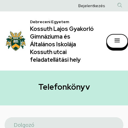
Telefonkönyv
Ugrás
Anonim
Bejelentkezés
a
|
Felhasználói
tartalomra
Kossuth
Debreceni Egyetem
fiók
Kossuth Lajos Gyakorló
Lajos
menüje
Gimnáziuma és
Gyakorló
Általános Iskolája
Gimnáziuma
Kossuth utcai
feladatellátási hely
és
Általános
Iskolája
Telefonkönyv
Kossuth
utcai
feladatellátási
hely