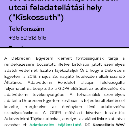
utcai feladatellátási hely
("Kiskossuth")
Telefonszám
+36 52 518 616
Email
iskola@kossuth-alt.unideb.hu
A Debreceni Egyetem kiemelt fontosságúnak tartja a
rendelkezésére bocsátott, illetve birtokába jutott személyes
Cím
adatok védelmét. Ezúton tájékoztatjuk Önt, hogy a Debreceni
Egyetem a 2018. május 25. napjától kötelezően alkalmazandó
4024 Debrecen, Kossuth utca 33.
Általános Adatvédelmi Rendelet alapján felülvizsgálta
folyamatait és beépítette a GDPR előírásait az adatkezelési és
adatvédelmi tevékenységébe. A felhasználók személyes
adatait a Debreceni Egyetem korábban is teljes körültekintéssel
Szervezeti telefonkönyv
kezelte, megfelelve az érvényben lévő adatkezelési
szabályozásoknak. A GDPR előírásait követve frissítettük
Adatvédelmi Tájékoztatónkat, amelyet az alábbi linkre kattintva
olvashat el:
Adatkezelési tájékoztató.
DE Kancellária WAV