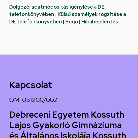
Dolgozói adatmódosítás igénylése a DE
telefonkönyvében
|
Külső személyek rögzítése a
DE telefonkönyvében
|
Súgó
|
Hibabejelentés
Kapcsolat
OM: 031200/002
Debreceni Egyetem Kossuth
Lajos Gyakorló Gimnáziuma
és Általános Iskolája Kossuth