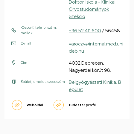
Doktori Iskola - Klinikai
Orvostudományok
Szekció
Központi telefonszám,
+36 52 411 600
/ 56458
mellék
varoczy@internal.med.uni
E-mail
deb.hu
4032 Debrecen,
Cím
Nagyerdei körút 98.
Belgyógyászati Klinika, B
Épület, emelet, szobaszám
épület
Weboldal
Tudóstér profil