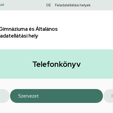
Felső
ail
DE
Feladatellátási helyek
navigáció
Gimnáziuma és Általános
adatellátási hely
Telefonkönyv