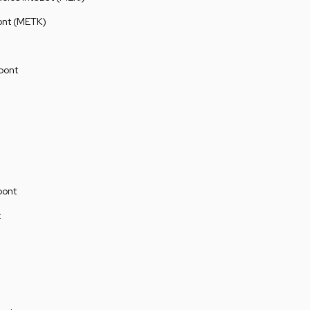
ont (METK)
pont
pont
t