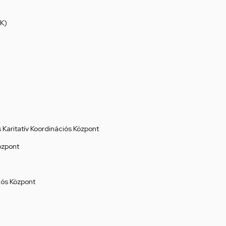
K)
Karitatív Koordinációs Központ
özpont
ós Központ