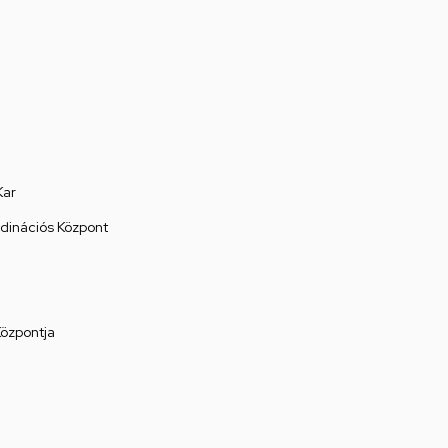
Kar
rdinációs Központ
Központja