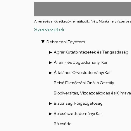
utcai
feladatellátási
A keresés a következőkre működik: Név, Munkahely (szervez
hely
Szervezetek
Debreceni Egyetem
Agrár Kutatóintézetek és Tangazdaság
Állam- és Jogtudományi Kar
Általános Orvostudományi Kar
Belső Ellenőrzési Önálló Osztály
Biodiverzitás, Vízgazdálkodás és Klímav
Biztonsági Főigazgatóság
Bölcsészettudományi Kar
Bölcsőde