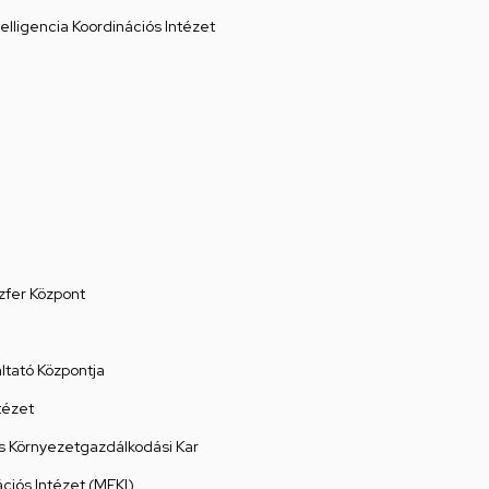
elligencia Koordinációs Intézet
zfer Központ
tató Központja
tézet
 Környezetgazdálkodási Kar
ációs Intézet (MEKI)