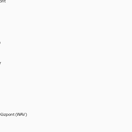
ont
a
r
 Központ (WAV)