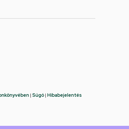
fonkönyvében
|
Súgó
|
Hibabejelentés