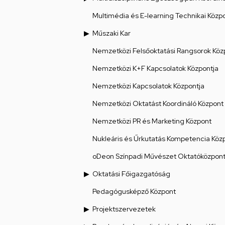
Multimédia és E-learning Technikai Közp
Műszaki Kar
Nemzetközi Felsőoktatási Rangsorok Köz
Nemzetközi K+F Kapcsolatok Központja
Nemzetközi Kapcsolatok Központja
Nemzetközi Oktatást Koordináló Központ
Nemzetközi PR és Marketing Központ
Nukleáris és Űrkutatás Kompetencia Köz
oDeon Színpadi Művészet Oktatóközpon
Oktatási Főigazgatóság
Pedagógusképző Központ
Projektszervezetek