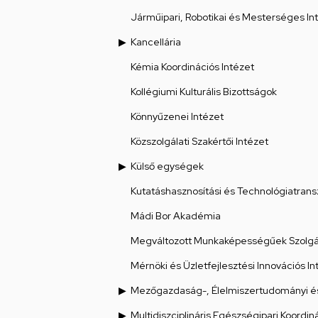
Járműipari, Robotikai és Mesterséges Int
Kancellária
Kémia Koordinációs Intézet
Kollégiumi Kulturális Bizottságok
Könnyűzenei Intézet
Közszolgálati Szakértői Intézet
Külső egységek
Kutatáshasznosítási és Technológiatrans
Mádi Bor Akadémia
Megváltozott Munkaképességűek Szolgál
Mérnöki és Üzletfejlesztési Innovációs In
Mezőgazdaság-, Élelmiszertudományi és
Multidiszciplináris Egészségipari Koordin