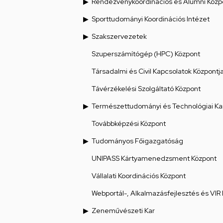
Rendezvénykoordinációs és Alumni Közp
Sporttudományi Koordinációs Intézet
Szakszervezetek
Szuperszámítógép (HPC) Központ
Társadalmi és Civil Kapcsolatok Központj
Távérzékelési Szolgáltató Központ
Természettudományi és Technológiai Ka
Továbbképzési Központ
Tudományos Főigazgatóság
UNIPASS Kártyamenedzsment Központ
Vállalati Koordinációs Központ
Webportál-, Alkalmazásfejlesztés és VIR
Zeneművészeti Kar