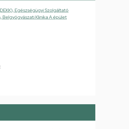
(DEKK), Egészségügyi Szolgáltató
a, Belgyógyászati Klinika A épület
t