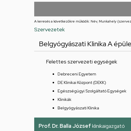
utcai
feladatellátási
A keresés a következőkre működik: Név, Munkahely (szervez
hely
Szervezetek
Belgyógyászati Klinika A épül
Felettes szervezeti egységek
Debreceni Egyetem
DE Klinikai Központ (DEKK)
Egészségügyi Szolgáltató Egységek
Klinikák
Belgyógyászati Klinika
Prof. Dr. Balla József
klinikaigazgató