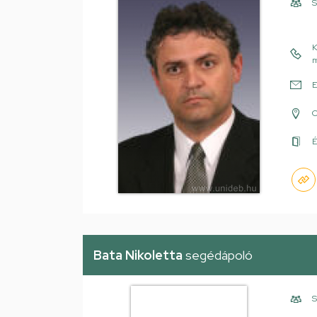
S
K
m
E
É
Bata Nikoletta
segédápoló
S