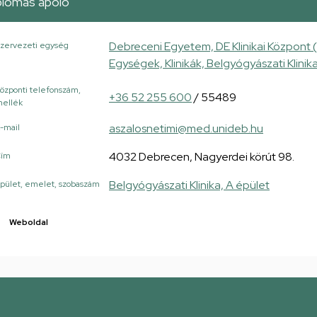
plomás ápoló
Debreceni Egyetem, DE Klinikai Központ 
zervezeti egység
Egységek, Klinikák, Belgyógyászati Klinik
özponti telefonszám,
+36 52 255 600
/ 55489
ellék
aszalosnetimi@med.unideb.hu
-mail
4032 Debrecen, Nagyerdei körút 98.
Cím
Belgyógyászati Klinika, A épület
pület, emelet, szobaszám
Weboldal