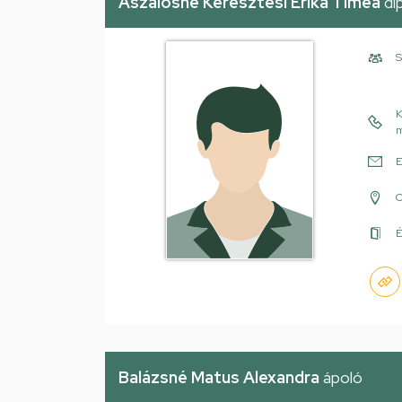
Aszalósné Keresztesi Erika Tímea
di
S
K
m
E
É
Balázsné Matus Alexandra
ápoló