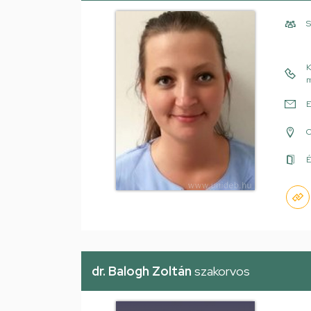
S
K
m
E
É
dr. Balogh Zoltán
szakorvos