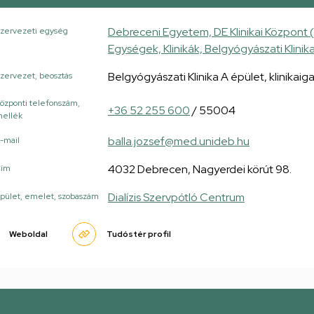
Debreceni Egyetem, DE Klinikai Központ 
zervezeti egység
Egységek, Klinikák, Belgyógyászati Klinik
Belgyógyászati Klinika A épület, klinikai
zervezet, beosztás
özponti telefonszám,
+36 52 255 600
/ 55004
ellék
balla.jozsef@med.unideb.hu
-mail
4032 Debrecen, Nagyerdei körút 98.
Cím
Dialízis Szervpótló Centrum
pület, emelet, szobaszám
Weboldal
Tudóstér profil