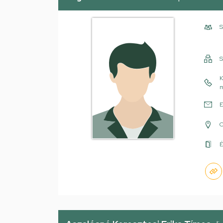
S
S
K
m
E
É