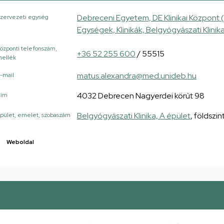
Debreceni Egyetem, DE Klinikai Központ 
zervezeti egység
Egységek, Klinikák, Belgyógyászati Klinik
özponti telefonszám,
+36 52 255 600
/ 55515
ellék
matus.alexandra@med.unideb.hu
-mail
4032 Debrecen Nagyerdei körút 98
Cím
Belgyógyászati Klinika, A épület
, földszin
pület, emelet, szobaszám
Weboldal