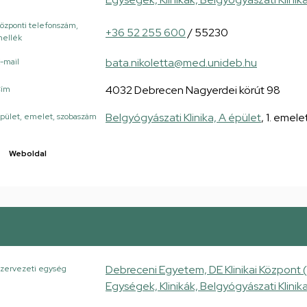
özponti telefonszám,
+36 52 255 600
/ 55230
ellék
bata.nikoletta@med.unideb.hu
-mail
4032 Debrecen Nagyerdei körút 98
Cím
Belgyógyászati Klinika, A épület
, 1. emel
pület, emelet, szobaszám
Weboldal
Debreceni Egyetem, DE Klinikai Központ 
zervezeti egység
Egységek, Klinikák, Belgyógyászati Klinik