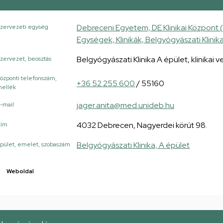
Debreceni Egyetem, DE Klinikai Központ 
zervezeti egység
Egységek, Klinikák, Belgyógyászati Klinik
Belgyógyászati Klinika A épület, klinikai 
zervezet, beosztás
özponti telefonszám,
+36 52 255 600
/ 55160
ellék
jager.anita@med.unideb.hu
-mail
4032 Debrecen, Nagyerdei körút 98.
Cím
Belgyógyászati Klinika, A épület
pület, emelet, szobaszám
Weboldal