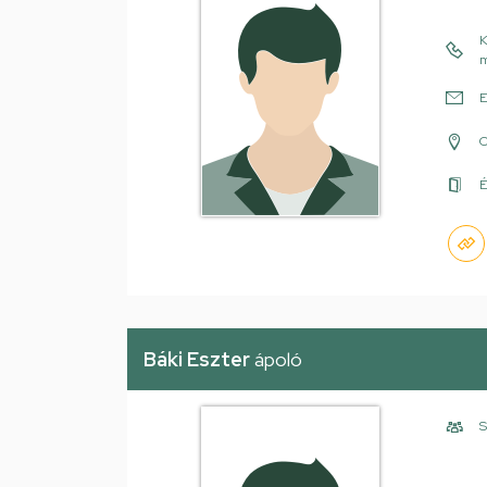
K
m
E
É
Báki Eszter
ápoló
S