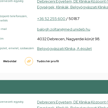
Debreceni Egyetem, DE Klinikai Központ 
zervezeti egység
Egységek, Klinikák, Belgyógyászati Klinik
özponti telefonszám,
+36 52 255 600
/ 50187
ellék
balogh.zoltan@med.unideb.hu
-mail
4032 Debrecen, Nagyerdei körút 98.
Cím
Belgyógyászati Klinika, A épület
pület, emelet, szobaszám
Weboldal
Tudóstér profil
Debreceni Egyetem, DE Klinikai Központ 
zervezeti egység
Egységek, Klinikák, Belgyógyászati Klinik