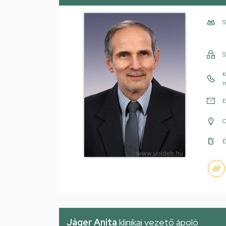
S
S
K
m
E
É
Jáger Anita
klinikai vezető ápoló