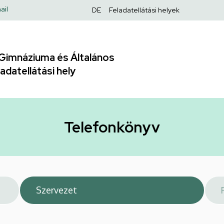
Felső
ail
DE
Feladatellátási helyek
navigáció
Gimnáziuma és Általános
adatellátási hely
Telefonkönyv