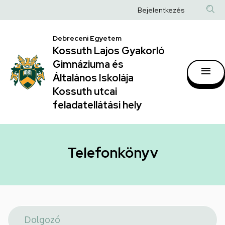
Telefonkönyv
Ugrás
Anonim
Bejelentkezés
a
|
Felhasználói
tartalomra
Kossuth
Debreceni Egyetem
fiók
Kossuth Lajos Gyakorló
Lajos
menüje
Gimnáziuma és
Gyakorló
Általános Iskolája
Gimnáziuma
Kossuth utcai
feladatellátási hely
és
Általános
Iskolája
Telefonkönyv
Kossuth
utcai
feladatellátási
hely