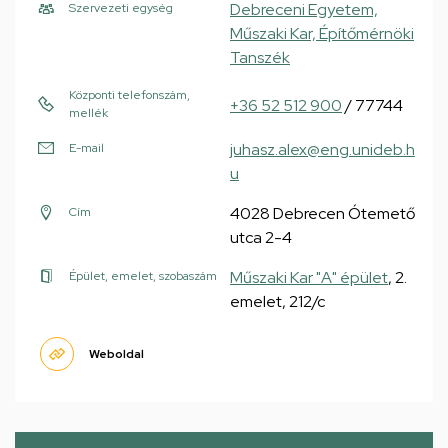
Debreceni Egyetem,
Szervezeti egység
Műszaki Kar, Építőmérnöki
Tanszék
Központi telefonszám,
+36 52 512 900
/ 77744
mellék
juhasz.alex@eng.unideb.h
E-mail
u
4028 Debrecen Ótemető
Cím
utca 2-4
Műszaki Kar "A" épület
, 2.
Épület, emelet, szobaszám
emelet, 212/c
Weboldal