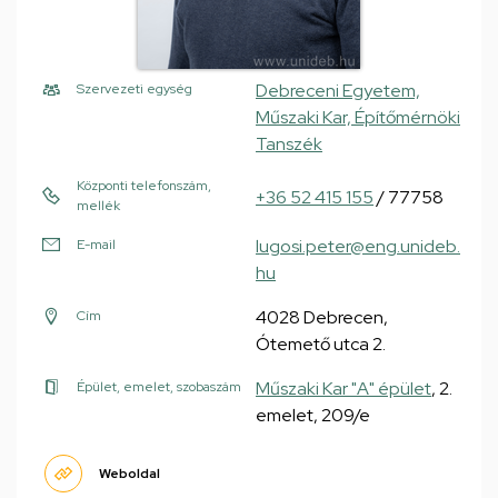
Debreceni Egyetem,
Szervezeti egység
Műszaki Kar, Építőmérnöki
Tanszék
Központi telefonszám,
+36 52 415 155
/ 77758
mellék
lugosi.peter@eng.unideb.
E-mail
hu
4028 Debrecen,
Cím
Ótemető utca 2.
Műszaki Kar "A" épület
, 2.
Épület, emelet, szobaszám
emelet, 209/e
Weboldal