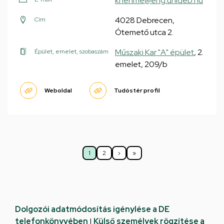
knehme@eng.unideb.hu
4028 Debrecen,
Cím
Ótemető utca 2.
Műszaki Kar "A" épület
, 2.
Épület, emelet, szobaszám
emelet, 209/b
Weboldal
Tudóstér profil
Oldalszámozás
1
2
›
»
Jelenlegi
Oldal
Következő
Utolsó
oldal
oldal
oldal
Dolgozói adatmódosítás igénylése a DE
telefonkönyvében
|
Külső személyek rögzítése a