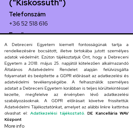
("Kiskossuth")
Telefonszám
+36 52 518 616
Email
iskola@kossuth-alt.unideb.hu
A Debreceni Egyetem kiemelt fontosságúnak tartja a
rendelkezésére bocsátott, illetve birtokába jutott személyes
Cím
adatok védelmét. Ezúton tájékoztatjuk Önt, hogy a Debreceni
Egyetem a 2018. május 25. napjától kötelezően alkalmazandó
4024 Debrecen, Kossuth utca 33.
Általános Adatvédelmi Rendelet alapján felülvizsgálta
folyamatait és beépítette a GDPR előírásait az adatkezelési és
adatvédelmi tevékenységébe. A felhasználók személyes
adatait a Debreceni Egyetem korábban is teljes körültekintéssel
Szervezeti telefonkönyv
kezelte, megfelelve az érvényben lévő adatkezelési
szabályozásoknak. A GDPR előírásait követve frissítettük
Adatvédelmi Tájékoztatónkat, amelyet az alábbi linkre kattintva
olvashat el:
Adatkezelési tájékoztató.
DE Kancellária WAV
UD telefonkönyv
Központ
More info