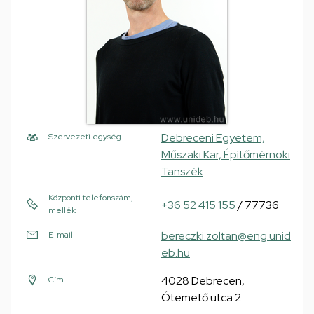
Debreceni Egyetem,
Szervezeti egység
Műszaki Kar, Építőmérnöki
Tanszék
Központi telefonszám,
+36 52 415 155
/ 77736
mellék
bereczki.zoltan@eng.unid
E-mail
eb.hu
4028 Debrecen,
Cím
Ótemető utca 2.