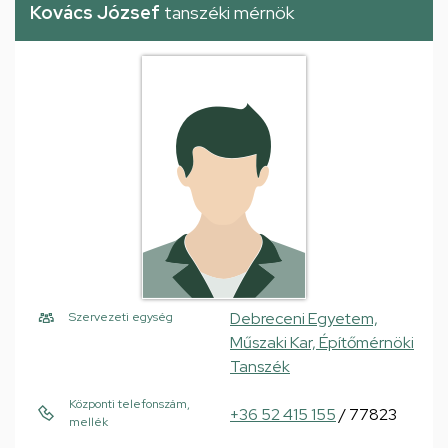
Kovács József
tanszéki mérnök
Debreceni Egyetem,
Szervezeti egység
Műszaki Kar, Építőmérnöki
Tanszék
Központi telefonszám,
+36 52 415 155
/ 77823
mellék