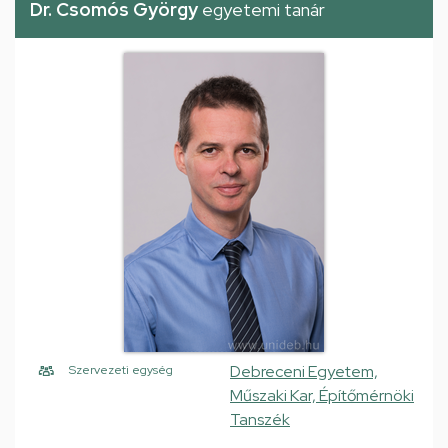
Dr. Csomós György
egyetemi tanár
Debreceni Egyetem,
Szervezeti egység
Műszaki Kar, Építőmérnöki
Tanszék