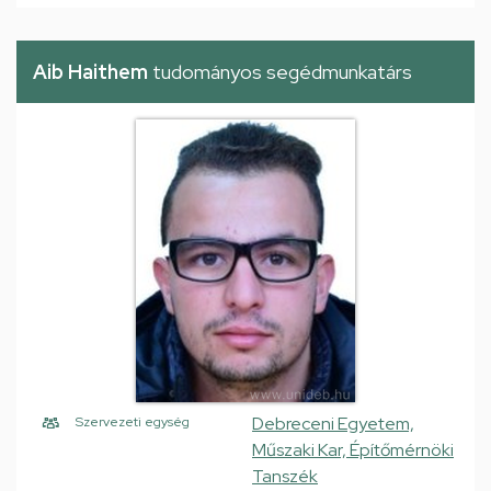
Aib Haithem
tudományos segédmunkatárs
Debreceni Egyetem,
Szervezeti egység
Műszaki Kar, Építőmérnöki
Tanszék