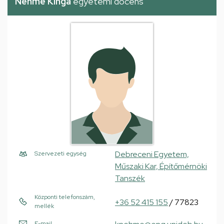
Nehme Kinga
egyetemi docens
Debreceni Egyetem,
Szervezeti egység
Műszaki Kar, Építőmérnöki
Tanszék
Központi telefonszám,
+36 52 415 155
/ 77823
mellék
E-mail