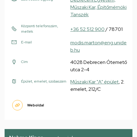
Műszaki Kar, Építőmérnöki
Tanszék
Központi telefonszám,
+36 52 512 900
/ 78701
mellék
modis.marton@eng.unide
E-mail
b.hu
4028 Debrecen Ótemető
Cím
utca 2-4
Műszaki Kar "A" épület
, 2.
Épület, emelet, szobaszám
emelet, 212/C
Weboldal