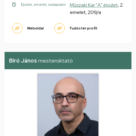
Műszaki Kar "A" épület
, 2.
Épület, emelet, szobaszám
emelet, 209/a
Weboldal
Tudóstér profil
Biró János
mesteroktató