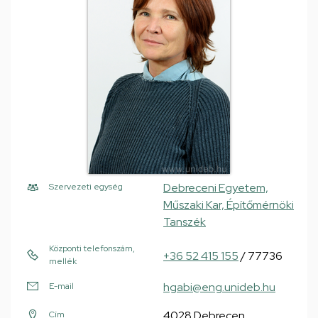
Debreceni Egyetem,
Szervezeti egység
Műszaki Kar, Építőmérnöki
Tanszék
Központi telefonszám,
+36 52 415 155
/ 77736
mellék
hgabi@eng.unideb.hu
E-mail
4028 Debrecen,
Cím