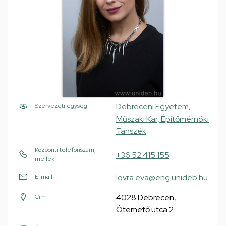
Debreceni Egyetem,
Szervezeti egység
Műszaki Kar, Építőmérnöki
Tanszék
Központi telefonszám,
+36 52 415 155
mellék
lovra.eva@eng.unideb.hu
E-mail
4028 Debrecen,
Cím
Ótemető utca 2.