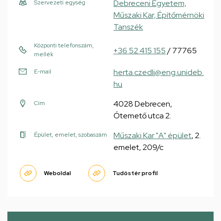
Debreceni Egyetem,
Szervezeti egység
Műszaki Kar, Építőmérnöki
Tanszék
Központi telefonszám,
+36 52 415 155
/ 77765
mellék
herta.czedli@eng.unideb.
E-mail
hu
4028 Debrecen,
Cím
Ótemető utca 2.
Műszaki Kar "A" épület
, 2.
Épület, emelet, szobaszám
emelet, 209/c
Weboldal
Tudóstér profil