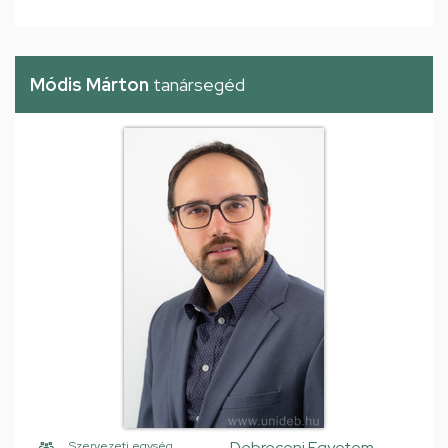
Módis Márton
tanársegéd
Debreceni Egyetem,
Szervezeti egység