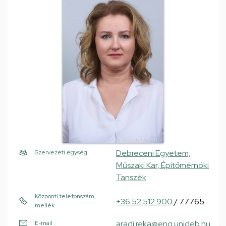
Debreceni Egyetem,
Szervezeti egység
Műszaki Kar, Építőmérnöki
Tanszék
Központi telefonszám,
+36 52 512 900
/ 77765
mellék
aradi.reka@eng.unideb.hu
E-mail