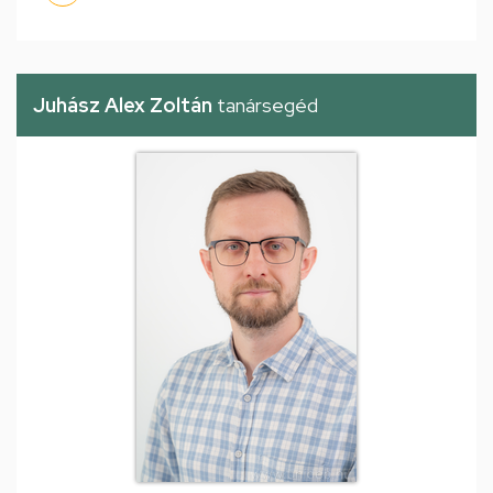
Juhász Alex Zoltán
tanársegéd