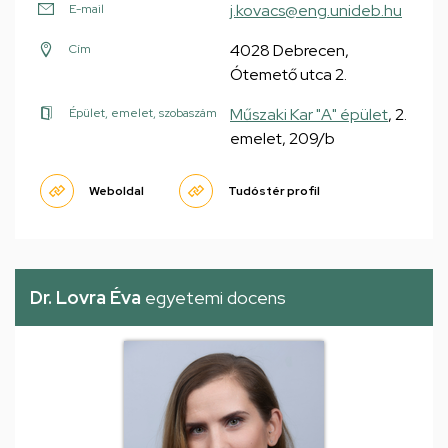
j.kovacs@eng.unideb.hu
E-mail
4028 Debrecen,
Cím
Ótemető utca 2.
Műszaki Kar "A" épület
, 2.
Épület, emelet, szobaszám
emelet, 209/b
Weboldal
Tudóstér profil
Dr. Lovra Éva
egyetemi docens