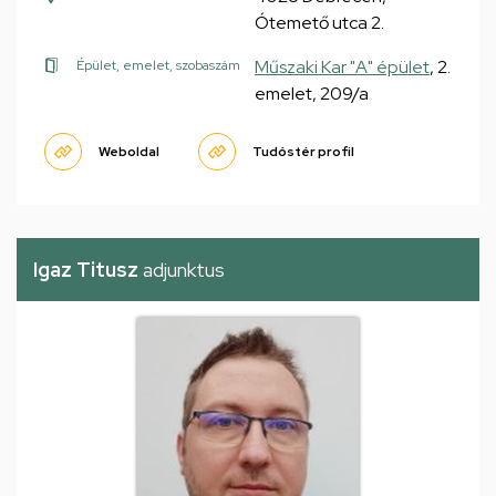
Ótemető utca 2.
Műszaki Kar "A" épület
, 2.
Épület, emelet, szobaszám
emelet, 209/a
Weboldal
Tudóstér profil
Igaz Titusz
adjunktus