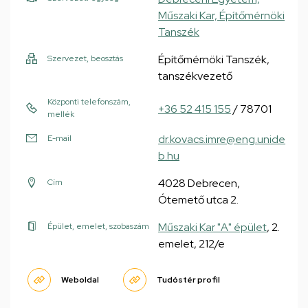
Műszaki Kar, Építőmérnöki
Tanszék
Építőmérnöki Tanszék,
Szervezet, beosztás
tanszékvezető
Központi telefonszám,
+36 52 415 155
/ 78701
mellék
dr.kovacs.imre@eng.unide
E-mail
b.hu
4028 Debrecen,
Cím
Ótemető utca 2.
Műszaki Kar "A" épület
, 2.
Épület, emelet, szobaszám
emelet, 212/e
Weboldal
Tudóstér profil