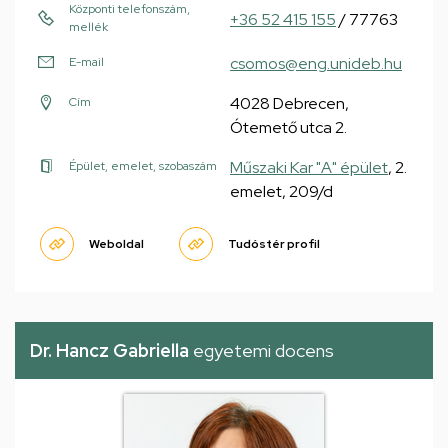
Központi telefonszám,
+36 52 415 155
/ 77763
mellék
csomos@eng.unideb.hu
E-mail
4028 Debrecen,
Cím
Ótemető utca 2.
Műszaki Kar "A" épület
, 2.
Épület, emelet, szobaszám
emelet, 209/d
Weboldal
Tudóstér profil
Dr. Hancz Gabriella
egyetemi docens