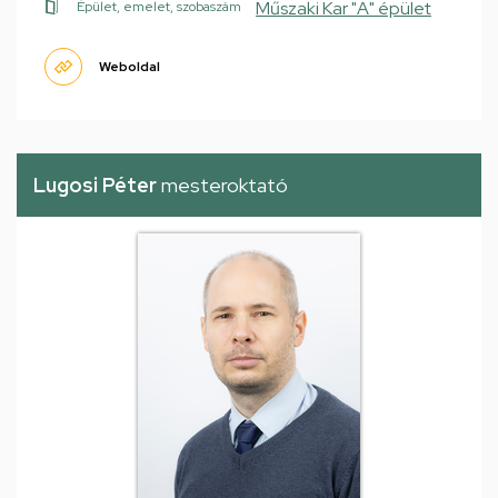
Műszaki Kar "A" épület
Épület, emelet, szobaszám
Weboldal
Lugosi Péter
mesteroktató