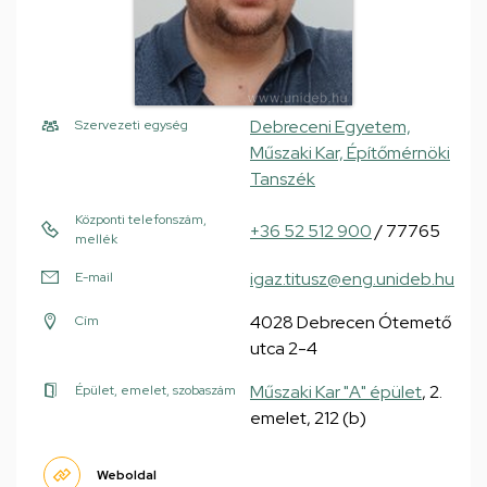
Debreceni Egyetem,
Szervezeti egység
Műszaki Kar, Építőmérnöki
Tanszék
Központi telefonszám,
+36 52 512 900
/ 77765
mellék
igaz.titusz@eng.unideb.hu
E-mail
4028 Debrecen Ótemető
Cím
utca 2-4
Műszaki Kar "A" épület
, 2.
Épület, emelet, szobaszám
emelet, 212 (b)
Weboldal