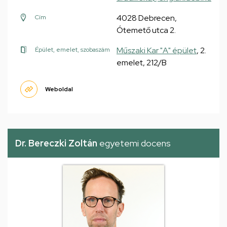
4028 Debrecen,
Cím
Ótemető utca 2.
Műszaki Kar "A" épület
, 2.
Épület, emelet, szobaszám
emelet, 212/B
Weboldal
Dr. Bereczki Zoltán
egyetemi docens