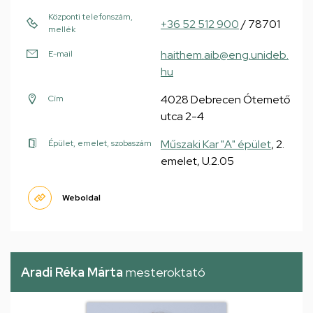
Központi telefonszám,
+36 52 512 900
/ 78701
mellék
haithem.aib@eng.unideb.
E-mail
hu
4028 Debrecen Ótemető
Cím
utca 2-4
Műszaki Kar "A" épület
, 2.
Épület, emelet, szobaszám
emelet, U.2.05
Weboldal
Aradi Réka Márta
mesteroktató