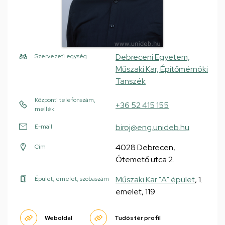
Debreceni Egyetem,
Szervezeti egység
Műszaki Kar, Építőmérnöki
Tanszék
Központi telefonszám,
+36 52 415 155
mellék
biroj@eng.unideb.hu
E-mail
4028 Debrecen,
Cím
Ótemető utca 2.
Műszaki Kar "A" épület
, 1.
Épület, emelet, szobaszám
emelet, 119
Weboldal
Tudóstér profil