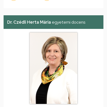
Dr. Czédli Herta Mária
egyetemi docens