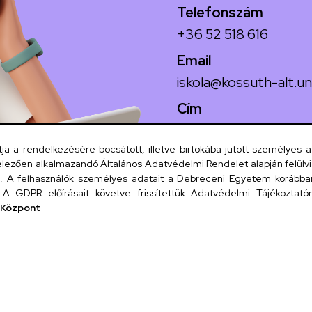
Telefonszám
+36 52 518 616
Email
iskola@kossuth-alt.un
Cím
4024 Debrecen, Koss
 a rendelkezésére bocsátott, illetve birtokába jutott személyes 
lezően alkalmazandó Általános Adatvédelmi Rendelet alapján felülviz
A felhasználók személyes adatait a Debreceni Egyetem korábban i
Szervezeti
A GDPR előírásait követve frissítettük Adatvédelmi Tájékoztatónk
 Központ
UD tel