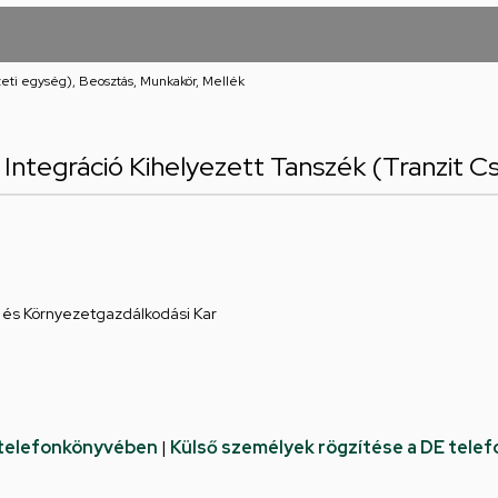
eti egység), Beosztás, Munkakör, Mellék
i Integráció Kihelyezett Tanszék (Tranzit C
és Környezetgazdálkodási Kar
 telefonkönyvében
|
Külső személyek rögzítése a DE tele