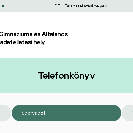
Felső
ail
DE
Feladatellátási helyek
navigáció
Gimnáziuma és Általános
adatellátási hely
Telefonkönyv