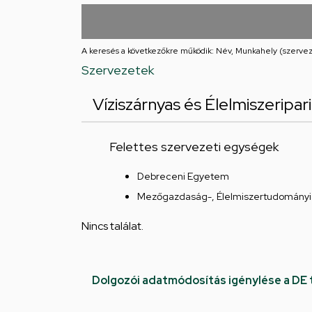
utcai
feladatellátási
A keresés a következőkre működik: Név, Munkahely (szervez
hely
Szervezetek
Víziszárnyas és Élelmiszeripar
Felettes szervezeti egységek
Debreceni Egyetem
Mezőgazdaság-, Élelmiszertudományi 
Nincs találat.
Dolgozói adatmódosítás igénylése a DE