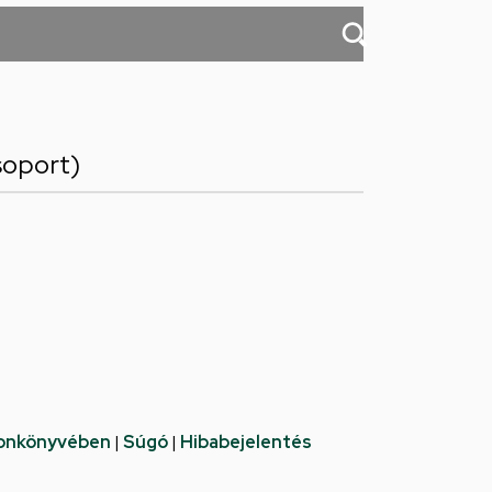
soport)
fonkönyvében
|
Súgó
|
Hibabejelentés