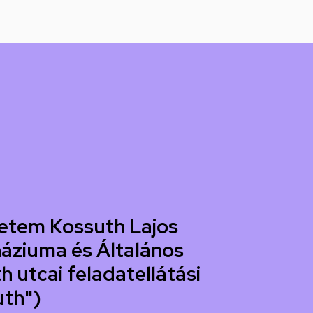
etem Kossuth Lajos
áziuma és Általános
h utcai feladatellátási
uth")