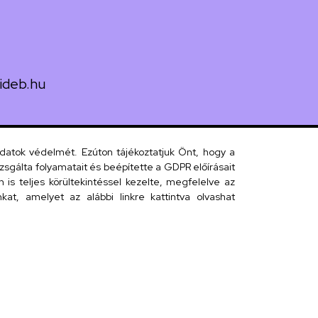
ideb.hu
uth utca 33.
adatok védelmét. Ezúton tájékoztatjuk Önt, hogy a
sgálta folyamatait és beépítette a GDPR előírásait
s teljes körültekintéssel kezelte, megfelelve az
 telefonkönyv
at, amelyet az alábbi linkre kattintva olvashat
efonkönyv