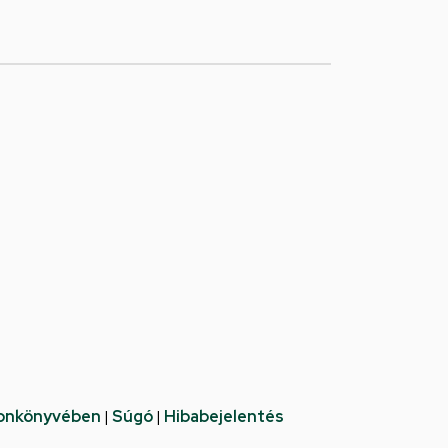
fonkönyvében
|
Súgó
|
Hibabejelentés