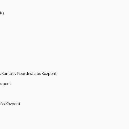
K)
Karitatív Koordinációs Központ
özpont
ós Központ