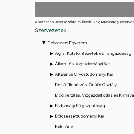
utcai
feladatellátási
A keresés a következőkre működik: Név, Munkahely (szervez
hely
Szervezetek
Debreceni Egyetem
Agrár Kutatóintézetek és Tangazdaság
Állam- és Jogtudományi Kar
Általános Orvostudományi Kar
Belső Ellenőrzési Önálló Osztály
Biodiverzitás, Vízgazdálkodás és Klímav
Biztonsági Főigazgatóság
Bölcsészettudományi Kar
Bölcsőde