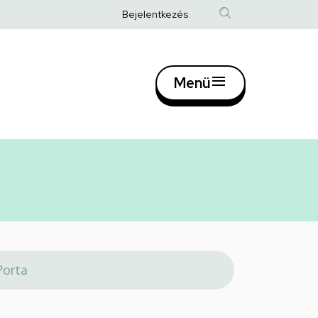
Anonim
Bejelentkezés
Felhasználói
fiók
Menü
menüje
Fő
navigác