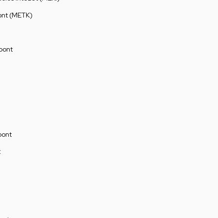
ont (METK)
pont
pont
t