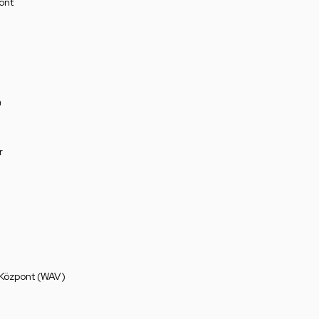
ont
a
r
 Központ (WAV)