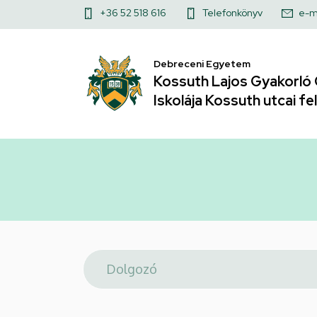
Telefonkönyv
Ugrás
Felső
+36 52 518 616
Telefonkönyv
e-m
a
|
kapcsolat
tartalomra
menü
Debreceni Egyetem
Kossuth
Kossuth Lajos Gyakorló 
Lajos
Iskolája Kossuth utcai fel
Gyakorló
Gimnáziuma
és
Általános
Iskolája
Kossuth