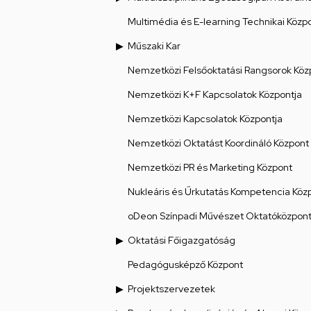
Multimédia és E-learning Technikai Közp
Műszaki Kar
Nemzetközi Felsőoktatási Rangsorok Köz
Nemzetközi K+F Kapcsolatok Központja
Nemzetközi Kapcsolatok Központja
Nemzetközi Oktatást Koordináló Központ
Nemzetközi PR és Marketing Központ
Nukleáris és Űrkutatás Kompetencia Köz
oDeon Színpadi Művészet Oktatóközpon
Oktatási Főigazgatóság
Pedagógusképző Központ
Projektszervezetek