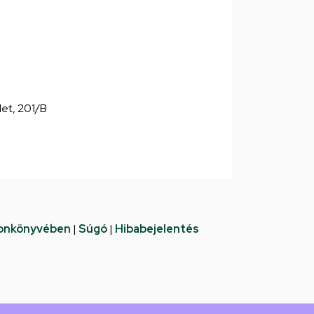
let, 201/B
fonkönyvében
|
Súgó
|
Hibabejelentés