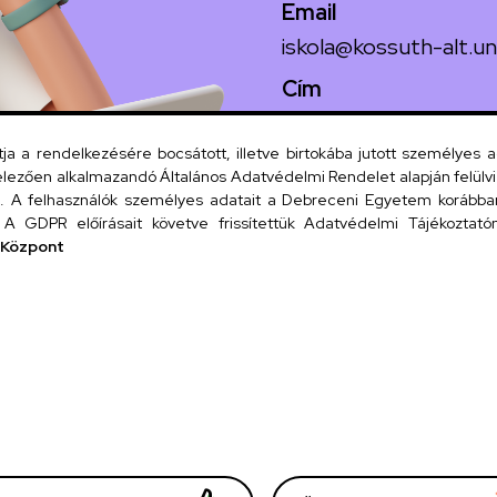
Email
iskola@kossuth-alt.un
Cím
4024 Debrecen, Koss
 a rendelkezésére bocsátott, illetve birtokába jutott személyes 
lezően alkalmazandó Általános Adatvédelmi Rendelet alapján felülviz
A felhasználók személyes adatait a Debreceni Egyetem korábban i
Szervezeti
A GDPR előírásait követve frissítettük Adatvédelmi Tájékoztatónk
 Központ
UD tel