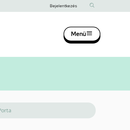
Anonim
Bejelentkezés
Felhasználói
fiók
Menü
menüje
Fő
navigác