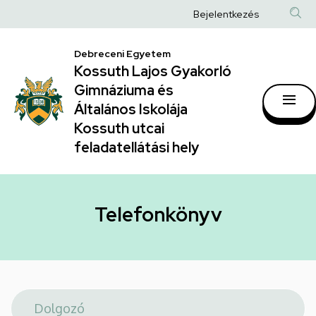
Telefonkönyv
Ugrás
Anonim
Bejelentkezés
a
|
Felhasználói
tartalomra
Kossuth
Debreceni Egyetem
fiók
Kossuth Lajos Gyakorló
Lajos
menüje
Gimnáziuma és
Gyakorló
Általános Iskolája
Gimnáziuma
Kossuth utcai
feladatellátási hely
és
Általános
Iskolája
Telefonkönyv
Kossuth
utcai
feladatellátási
hely