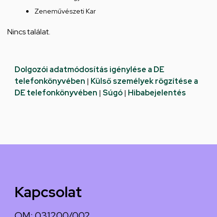
Zeneművészeti Kar
Nincs találat.
Dolgozói adatmódosítás igénylése a DE
telefonkönyvében
|
Külső személyek rögzítése a
DE telefonkönyvében
|
Súgó
|
Hibabejelentés
Kapcsolat
OM: 031200/002