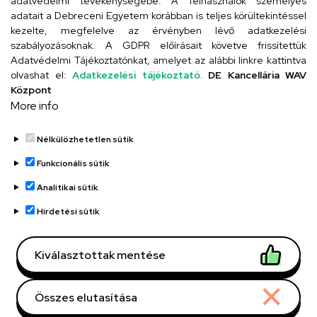
adatvédelmi tevékenységébe. A felhasználók személyes
adatait a Debreceni Egyetem korábban is teljes körültekintéssel
Szervezeti telefonkönyv
kezelte, megfelelve az érvényben lévő adatkezelési
szabályozásoknak. A GDPR előírásait követve frissítettük
Adatvédelmi Tájékoztatónkat, amelyet az alábbi linkre kattintva
olvashat el:
Adatkezelési tájékoztató.
DE Kancellária WAV
UD telefonkönyv
Központ
More info
Nélkülözhetetlen sütik
Funkcionális sütik
Analitikai sütik
Adatvédelem
Adatvédelem
Hirdetési sütik
Régi oldal
Kiválasztottak mentése
Technikai információk
Összes elutasítása
Copyright © 2026 Unideb