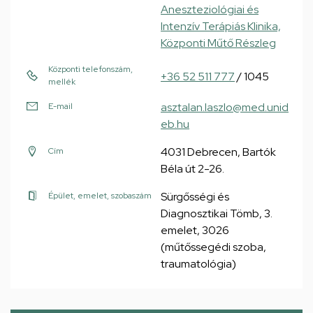
Aneszteziológiai és
Intenzív Terápiás Klinika,
Központi Műtő Részleg
Központi telefonszám,
+36 52 511 777
/ 1045
mellék
asztalan.laszlo@med.unid
E-mail
eb.hu
4031 Debrecen, Bartók
Cím
Béla út 2-26.
Sürgősségi és
Épület, emelet, szobaszám
Diagnosztikai Tömb, 3.
emelet, 3026
(műtőssegédi szoba,
traumatológia)