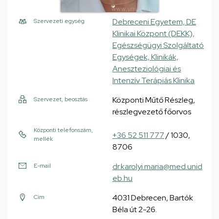
Debreceni Egyetem, DE
Szervezeti egység
Klinikai Központ (DEKK),
Egészségügyi Szolgáltató
Egységek, Klinikák,
Aneszteziológiai és
Intenzív Terápiás Klinika
Központi Műtő Részleg,
Szervezet, beosztás
részlegvezető főorvos
Központi telefonszám,
+36 52 511 777
/ 1030,
mellék
8706
dr.karolyi.maria@med.unid
E-mail
eb.hu
4031 Debrecen, Bartók
Cím
Béla út 2-26.