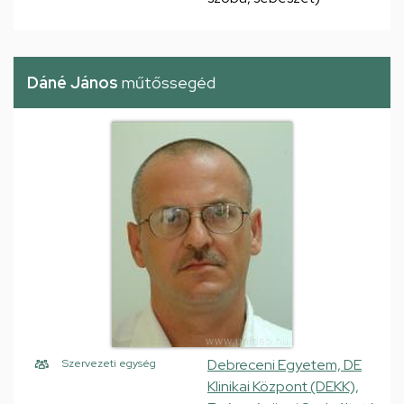
Dáné János
műtőssegéd
Debreceni Egyetem, DE
Szervezeti egység
Klinikai Központ (DEKK),