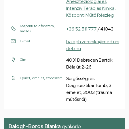
Aneszteziológiai és
Intenzív Terápiás Klinika,
Központi Műtő Részleg
Központi telefonszám,
+36 52 511 777
/ 41043
mellék
balogh.veronika@med.uni
E-mail
deb.hu
4031 Debrecen Bartók
Cím
Béla út 2-26
Sürgősségi és
Épület, emelet, szobaszám
Diagnosztikai Tömb, 3.
emelet, 3003 (trauma
műtősnői)
Balogh-Boros Bianka
gyakorló