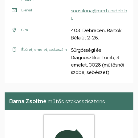
soos.ilona@med.unideb.h
E-mail
u
4031 Debrecen, Bartók
Cím
Béla út 2-26.
Sürgősségi és
Épület, emelet, szobaszám
Diagnosztikai Tömb, 3.
emelet, 3028 (műtősnői
szoba, sebészet)
Barna Zsoltné
műtős szakasszisztens