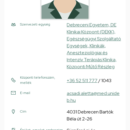
Debreceni Egyetem, DE
Szervezeti egység
Klinikai Központ (DEKK),
Egészségügyi Szolgáltató
Egységek, Klinikák,
Aneszteziológiai és
Intenzív Terápiás Klinika,
Központi Műtő Részleg
Központi telefonszám,
+36 52 511 777
/ 1043
mellék
acsadi.aletta@med.unide
E-mail
b.hu
4031 Debrecen Bartók
Cím
Béla út 2-26