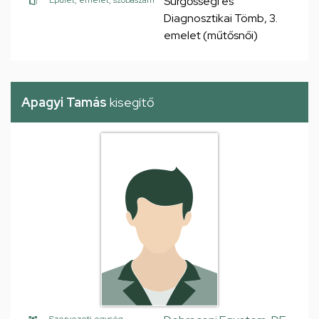
Sürgősségi és
Épület, emelet, szobaszám
Diagnosztikai Tömb, 3.
emelet (műtősnői)
Apagyi Tamás
kisegítő