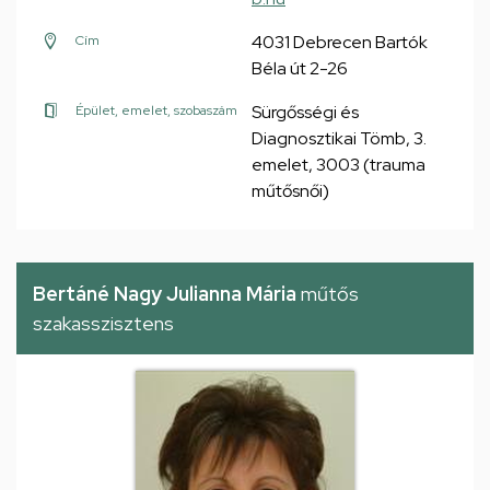
4031 Debrecen Bartók
Cím
Béla út 2-26
Sürgősségi és
Épület, emelet, szobaszám
Diagnosztikai Tömb, 3.
emelet, 3003 (trauma
műtősnői)
Bertáné Nagy Julianna Mária
műtős
szakasszisztens