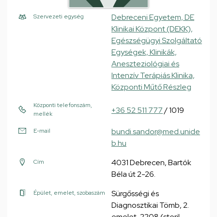
Debreceni Egyetem, DE
Szervezeti egység
Klinikai Központ (DEKK),
Egészségügyi Szolgáltató
Egységek, Klinikák,
Aneszteziológiai és
Intenzív Terápiás Klinika,
Központi Műtő Részleg
Központi telefonszám,
+36 52 511 777
/ 1019
mellék
bundi.sandor@med.unide
E-mail
b.hu
4031 Debrecen, Bartók
Cím
Béla út 2-26.
Sürgősségi és
Épület, emelet, szobaszám
Diagnosztikai Tömb, 2.
emelet, 2208 (steril