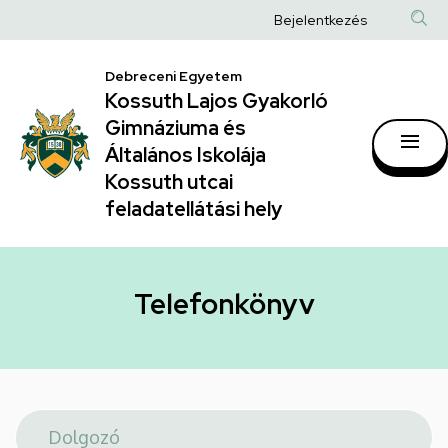
Telefonkönyv
Ugrás
Anonim
Bejelentkezés
a
|
Felhasználói
tartalomra
Kossuth
Debreceni Egyetem
fiók
Kossuth Lajos Gyakorló
Lajos
menüje
Gimnáziuma és
Gyakorló
Általános Iskolája
Gimnáziuma
Kossuth utcai
feladatellátási hely
és
Általános
Iskolája
Telefonkönyv
Kossuth
utcai
feladatellátási
hely