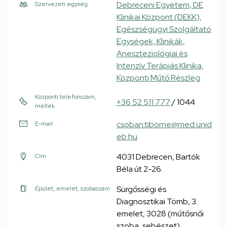
Debreceni Egyetem, DE
Szervezeti egység
Klinikai Központ (DEKK),
Egészségügyi Szolgáltató
Egységek, Klinikák,
Aneszteziológiai és
Intenzív Terápiás Klinika,
Központi Műtő Részleg
Központi telefonszám,
+36 52 511 777
/ 1044
mellék
csoban.tiborne@med.unid
E-mail
eb.hu
4031 Debrecen, Bartók
Cím
Béla út 2-26.
Sürgősségi és
Épület, emelet, szobaszám
Diagnosztikai Tömb, 3.
emelet, 3028 (műtősnői
szoba, sebészet)