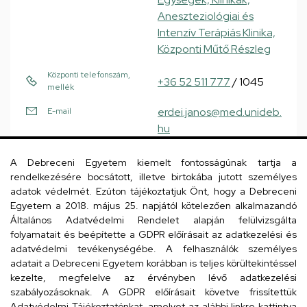
Aneszteziológiai és
Intenzív Terápiás Klinika,
Központi Műtő Részleg
Központi telefonszám,
+36 52 511 777
/ 1045
mellék
erdei.janos@med.unideb.
E-mail
hu
4031 Debrecen, Bartók
Cím
A Debreceni Egyetem kiemelt fontosságúnak tartja a
Béla út 2-26.
rendelkezésére bocsátott, illetve birtokába jutott személyes
adatok védelmét. Ezúton tájékoztatjuk Önt, hogy a Debreceni
Sürgősségi és
Épület, emelet, szobaszám
Egyetem a 2018. május 25. napjától kötelezően alkalmazandó
Diagnosztikai Tömb, 3.
Általános Adatvédelmi Rendelet alapján felülvizsgálta
emelet, 3026
folyamatait és beépítette a GDPR előírásait az adatkezelési és
(műtőssegédi szoba,
adatvédelmi tevékenységébe. A felhasználók személyes
adatait a Debreceni Egyetem korábban is teljes körültekintéssel
traumatológia)
kezelte, megfelelve az érvényben lévő adatkezelési
szabályozásoknak. A GDPR előírásait követve frissítettük
Adatvédelmi Tájékoztatónkat, amelyet az alábbi linkre kattintva