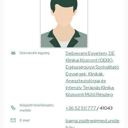
Debreceni Egyetem, DE
Szervezeti egység
Klinikai Központ (DEKK),
Egészségügyi Szolgáltató
Egységek, Klinikák,
Aneszteziológiai és
Intenzív Terápiás Klinika,
Központi Műtő Részleg
Központi telefonszám,
+36 52 511 777
/ 41043
mellék
barna.zsoltne@med.unide
E-mail
b.hu