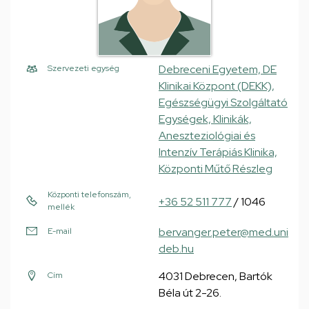
Debreceni Egyetem, DE
Szervezeti egység
Klinikai Központ (DEKK),
Egészségügyi Szolgáltató
Egységek, Klinikák,
Aneszteziológiai és
Intenzív Terápiás Klinika,
Központi Műtő Részleg
Központi telefonszám,
+36 52 511 777
/ 1046
mellék
bervanger.peter@med.uni
E-mail
deb.hu
4031 Debrecen, Bartók
Cím
Béla út 2-26.