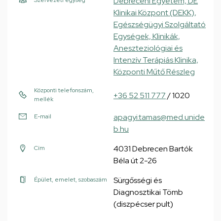
Debreceni Egyetem, DE
Szervezeti egység
Klinikai Központ (DEKK),
Egészségügyi Szolgáltató
Egységek, Klinikák,
Aneszteziológiai és
Intenzív Terápiás Klinika,
Központi Műtő Részleg
Központi telefonszám,
+36 52 511 777
/ 1020
mellék
apagyi.tamas@med.unide
E-mail
b.hu
4031 Debrecen Bartók
Cím
Béla út 2-26
Sürgősségi és
Épület, emelet, szobaszám
Diagnosztikai Tömb
(diszpécser pult)