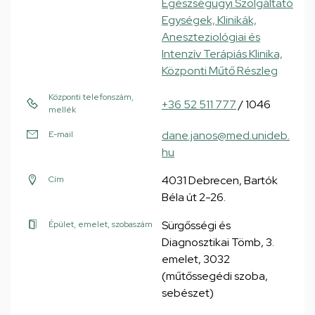
Egészségügyi Szolgáltató
Egységek, Klinikák,
Aneszteziológiai és
Intenzív Terápiás Klinika,
Központi Műtő Részleg
Központi telefonszám,
+36 52 511 777
/ 1046
mellék
dane.janos@med.unideb.
E-mail
hu
4031 Debrecen, Bartók
Cím
Béla út 2-26.
Sürgősségi és
Épület, emelet, szobaszám
Diagnosztikai Tömb, 3.
emelet, 3032
(műtőssegédi szoba,
sebészet)