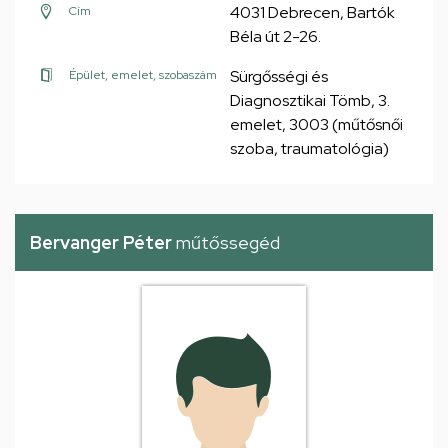
4031 Debrecen, Bartók
Cím
Béla út 2-26.
Sürgősségi és
Épület, emelet, szobaszám
Diagnosztikai Tömb, 3.
emelet, 3003 (műtősnői
szoba, traumatológia)
Bervanger Péter
műtőssegéd