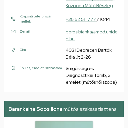
Központi Műtő Részleg
Központi telefonszám,
+36 52 511 777
/ 1044
mellék
boros.bianka@med.unide
E-mail
b.hu
4031 Debrecen Bartók
Cím
Béla út 2-26
Sürgősségi és
Épület, emelet, szobaszám
Diagnosztikai Tömb, 3.
emelet (műtősnői szoba)
Barankainé Soós Ilona
műtős szakasszisztens