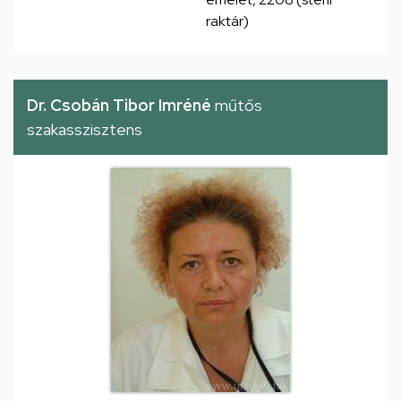
raktár)
Dr. Csobán Tibor Imréné
műtős
szakasszisztens