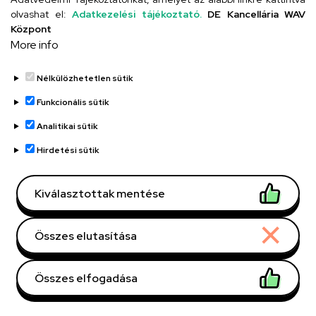
Oldalszámozás
olvashat el:
Adatkezelési tájékoztató.
DE Kancellária WAV
Központ
1
2
3
4
5
6
›
»
Jelenlegi
Oldal
Oldal
Oldal
Oldal
Oldal
Következő
Utolsó
More info
oldal
oldal
oldal
Nélkülözhetetlen sütik
Funkcionális sütik
Dolgozói adatmódosítás igénylése a DE
Analitikai sütik
telefonkönyvében
|
Külső személyek rögzítése a
DE telefonkönyvében
|
Súgó
|
Hibabejelentés
Hirdetési sütik
Kiválasztottak mentése
Összes elutasítása
Összes elfogadása
Kapcsolat
Withdraw consent