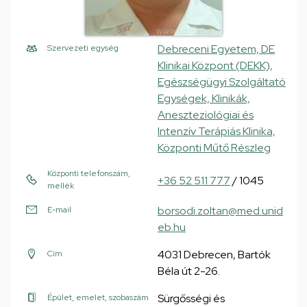
Debreceni Egyetem, DE
Szervezeti egység
Klinikai Központ (DEKK),
Egészségügyi Szolgáltató
Egységek, Klinikák,
Aneszteziológiai és
Intenzív Terápiás Klinika,
Központi Műtő Részleg
Központi telefonszám,
+36 52 511 777
/ 1045
mellék
borsodi.zoltan@med.unid
E-mail
eb.hu
4031 Debrecen, Bartók
Cím
Béla út 2-26.
Sürgősségi és
Épület, emelet, szobaszám