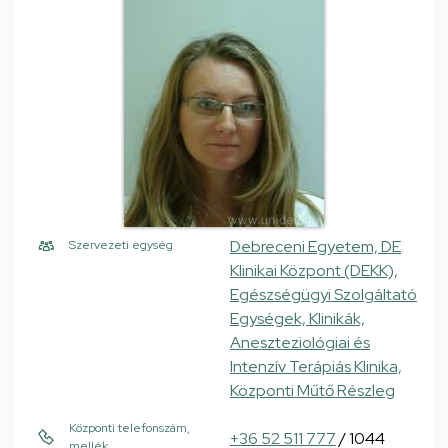
Debreceni Egyetem, DE
Szervezeti egység
Klinikai Központ (DEKK),
Egészségügyi Szolgáltató
Egységek, Klinikák,
Aneszteziológiai és
Intenzív Terápiás Klinika,
Központi Műtő Részleg
Központi telefonszám,
+36 52 511 777
/ 1044
mellék