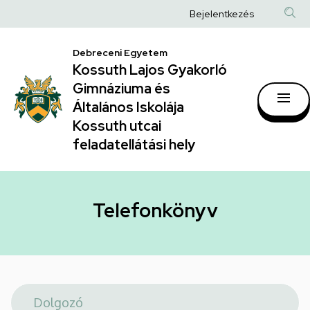
Telefonkönyv
Ugrás
Anonim
Bejelentkezés
a
|
Felhasználói
tartalomra
Kossuth
Debreceni Egyetem
fiók
Kossuth Lajos Gyakorló
Lajos
menüje
Gimnáziuma és
Gyakorló
Általános Iskolája
Gimnáziuma
Kossuth utcai
feladatellátási hely
és
Általános
Iskolája
Telefonkönyv
Kossuth
utcai
feladatellátási
hely