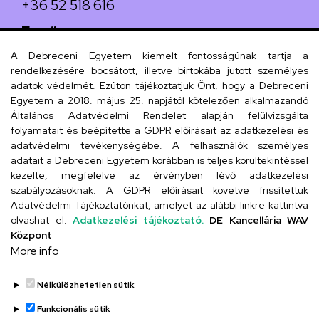
+36 52 518 616
Email
iskola@kossuth-alt.unideb.hu
A Debreceni Egyetem kiemelt fontosságúnak tartja a
rendelkezésére bocsátott, illetve birtokába jutott személyes
Cím
adatok védelmét. Ezúton tájékoztatjuk Önt, hogy a Debreceni
Egyetem a 2018. május 25. napjától kötelezően alkalmazandó
4024 Debrecen, Kossuth utca 33.
Általános Adatvédelmi Rendelet alapján felülvizsgálta
folyamatait és beépítette a GDPR előírásait az adatkezelési és
adatvédelmi tevékenységébe. A felhasználók személyes
adatait a Debreceni Egyetem korábban is teljes körültekintéssel
Szervezeti telefonkönyv
kezelte, megfelelve az érvényben lévő adatkezelési
szabályozásoknak. A GDPR előírásait követve frissítettük
Adatvédelmi Tájékoztatónkat, amelyet az alábbi linkre kattintva
olvashat el:
Adatkezelési tájékoztató.
DE Kancellária WAV
UD telefonkönyv
Központ
More info
Nélkülözhetetlen sütik
Funkcionális sütik