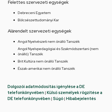
Felettes szervezeti egységek
Debreceni Egyetem
Bölcsészettudományi Kar
Alárendelt szervezeti egységek
Angol Nyelvészeti nem önálló Tanszék
Angol Nyelvpedagógiai és Szakmódszertani (nem
önálló) Tanszék
Brit Kultúra nem önálló Tanszék
Észak-amerikai nem önálló Tanszék
Dolgozói adatmódosítás igénylése a DE
telefonkönyvében
|
Külső személyek rögzítése a
DE telefonkönyvében
|
Súgó
|
Hibabejelentés