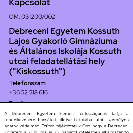
Kapcsolat
OM: 031200/002
Debreceni Egyetem Kossuth
Lajos Gyakorló Gimnáziuma
és Általános Iskolája Kossuth
utcai feladatellátási hely
("Kiskossuth")
Telefonszám
+36 52 518 616
Email
iskola@kossuth-alt.unideb.hu
A Debreceni Egyetem kiemelt fontosságúnak tartja a
rendelkezésére bocsátott, illetve birtokába jutott személyes
Cím
adatok védelmét. Ezúton tájékoztatjuk Önt, hogy a Debreceni
Egyetem a 2018. május 25. napjától kötelezően alkalmazandó