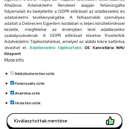
4024 Debrecen, Kossuth utca 33.
Általános Adatvédelmi Rendelet alapján felülvizsgálta
folyamatait és beépítette a GDPR előírásait az adatkezelési és
adatvédelmi tevékenységébe. A felhasználók személyes
adatait a Debreceni Egyetem korábban is teljes körültekintéssel
Szervezeti telefonkönyv
kezelte, megfelelve az érvényben lévő adatkezelési
szabályozásoknak. A GDPR előírásait követve frissítettük
Adatvédelmi Tájékoztatónkat, amelyet az alábbi linkre kattintva
olvashat el:
Adatkezelési tájékoztató.
DE Kancellária WAV
UD telefonkönyv
Központ
More info
Nélkülözhetetlen sütik
Funkcionális sütik
Analitikai sütik
Adatvédelem
Adatvédelem
Hirdetési sütik
Régi oldal
Kiválasztottak mentése
Technikai információk