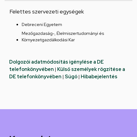
Felettes szervezeti egységek
Debreceni Egyetem
Mezőgazdaság-, Élelmiszertudományi és
Környezetgazdálkodási Kar
Dolgozói adatmódosítás igénylése a DE
telefonkönyvében
|
Külső személyek rögzítése a
DE telefonkönyvében
|
Súgó
|
Hibabejelentés