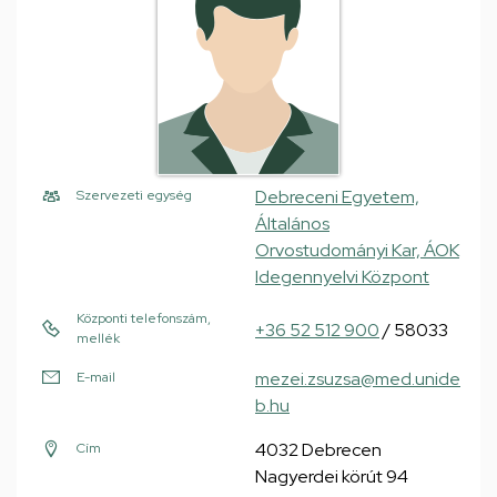
Debreceni Egyetem,
Szervezeti egység
Általános
Orvostudományi Kar, ÁOK
Idegennyelvi Központ
Központi telefonszám,
+36 52 512 900
/ 58033
mellék
mezei.zsuzsa@med.unide
E-mail
b.hu
4032 Debrecen
Cím
Nagyerdei körút 94