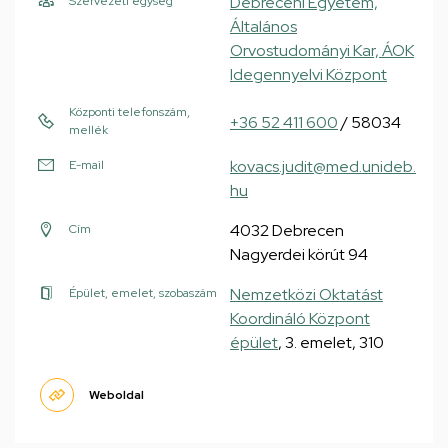
Debreceni Egyetem,
Szervezeti egység
Általános
Orvostudományi Kar, ÁOK
Idegennyelvi Központ
Központi telefonszám,
+36 52 411 600
/ 58034
mellék
kovacs.judit@med.unideb.
E-mail
hu
4032 Debrecen
Cím
Nagyerdei körút 94
Nemzetközi Oktatást
Épület, emelet, szobaszám
Koordináló Központ
épület
, 3. emelet, 310
Weboldal