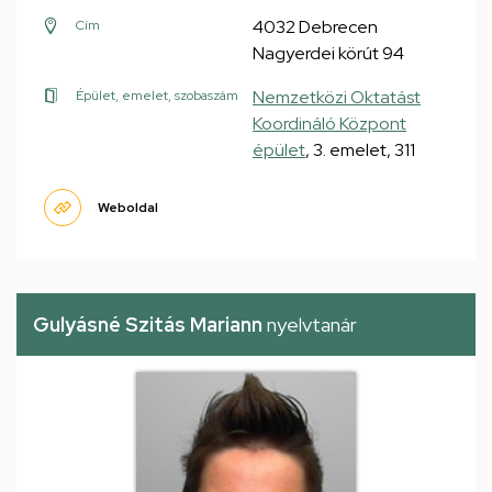
4032 Debrecen
Cím
Nagyerdei körút 94
Nemzetközi Oktatást
Épület, emelet, szobaszám
Koordináló Központ
épület
, 3. emelet, 311
Weboldal
Gulyásné Szitás Mariann
nyelvtanár