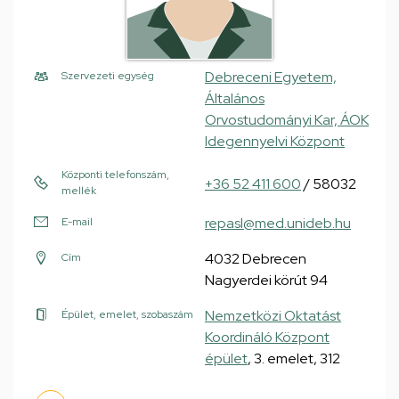
Debreceni Egyetem,
Szervezeti egység
Általános
Orvostudományi Kar, ÁOK
Idegennyelvi Központ
Központi telefonszám,
+36 52 411 600
/ 58032
mellék
repasl@med.unideb.hu
E-mail
4032 Debrecen
Cím
Nagyerdei körút 94
Nemzetközi Oktatást
Épület, emelet, szobaszám
Koordináló Központ
épület
, 3. emelet, 312