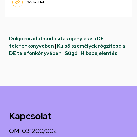
Weboldal
Dolgozói adatmódosítás igénylése a DE
telefonkönyvében
|
Külső személyek rögzítése a
DE telefonkönyvében
|
Súgó
|
Hibabejelentés
Kapcsolat
OM: 031200/002