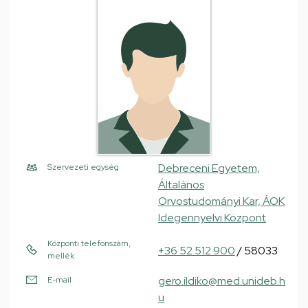
Debreceni Egyetem,
Szervezeti egység
Általános
Orvostudományi Kar, ÁOK
Idegennyelvi Központ
Központi telefonszám,
+36 52 512 900
/ 58033
mellék
gero.ildiko@med.unideb.h
E-mail
u