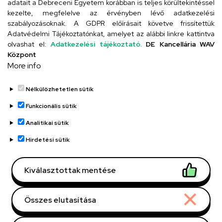
adatait a Debreceni Egyetem korábban is teljes körültekintéssel
Szervezeti telefonkönyv
kezelte, megfelelve az érvényben lévő adatkezelési
szabályozásoknak. A GDPR előírásait követve frissítettük
Adatvédelmi Tájékoztatónkat, amelyet az alábbi linkre kattintva
olvashat el:
Adatkezelési tájékoztató.
DE Kancellária WAV
UD telefonkönyv
Központ
More info
Nélkülözhetetlen sütik
Funkcionális sütik
Analitikai sütik
Adatvédelem
Adatvédelem
Hirdetési sütik
Régi oldal
Kiválasztottak mentése
Technikai információk
Összes elutasítása
Copyright © 2026 Unideb