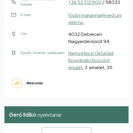
+36 52 512 900
/ 58033
mellék
fodor.marianna@med.uni
E-mail
deb.hu
4032 Debrecen
Cím
Nagyerdei körút 94
Nemzetközi Oktatást
Épület, emelet, szobaszám
Koordináló Központ
épület
, 3. emelet, 311
Weboldal
Gerő Ildikó
nyelvtanár