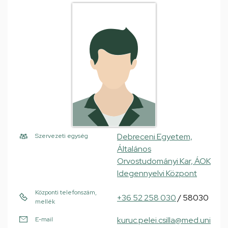
Debreceni Egyetem,
Szervezeti egység
Általános
Orvostudományi Kar, ÁOK
Idegennyelvi Központ
Központi telefonszám,
+36 52 258 030
/ 58030
mellék
kuruc.pelei.csilla@med.uni
E-mail