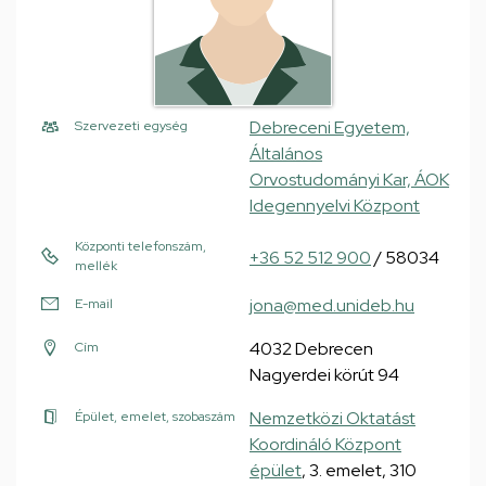
Debreceni Egyetem,
Szervezeti egység
Általános
Orvostudományi Kar, ÁOK
Idegennyelvi Központ
Központi telefonszám,
+36 52 512 900
/ 58034
mellék
jona@med.unideb.hu
E-mail
4032 Debrecen
Cím
Nagyerdei körút 94
Nemzetközi Oktatást
Épület, emelet, szobaszám
Koordináló Központ
épület
, 3. emelet, 310