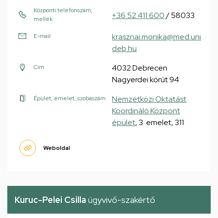
Központi telefonszám,
+36 52 411 600
/ 58033
mellék
krasznai.monika@med.uni
E-mail
deb.hu
4032 Debrecen
Cím
Nagyerdei körút 94
Nemzetközi Oktatást
Épület, emelet, szobaszám
Koordináló Központ
épület
, 3. emelet, 311
Weboldal
Kuruc-Pelei Csilla
ügyvivő-szakértő