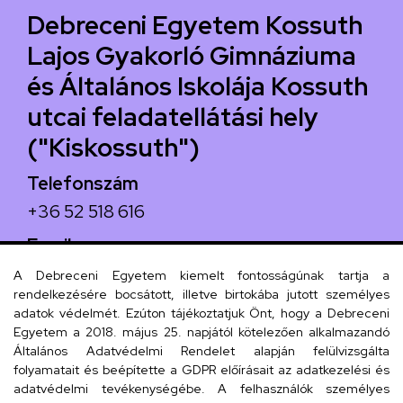
Debreceni Egyetem Kossuth
Lajos Gyakorló Gimnáziuma
és Általános Iskolája Kossuth
utcai feladatellátási hely
("Kiskossuth")
Telefonszám
+36 52 518 616
Email
iskola@kossuth-alt.unideb.hu
A Debreceni Egyetem kiemelt fontosságúnak tartja a
rendelkezésére bocsátott, illetve birtokába jutott személyes
Cím
adatok védelmét. Ezúton tájékoztatjuk Önt, hogy a Debreceni
Egyetem a 2018. május 25. napjától kötelezően alkalmazandó
4024 Debrecen, Kossuth utca 33.
Általános Adatvédelmi Rendelet alapján felülvizsgálta
folyamatait és beépítette a GDPR előírásait az adatkezelési és
adatvédelmi tevékenységébe. A felhasználók személyes