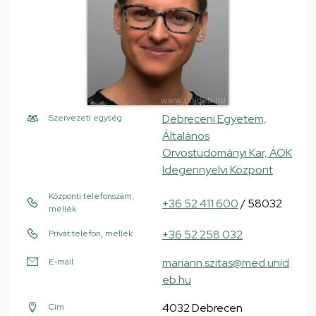
Debreceni Egyetem,
Szervezeti egység
Általános
Orvostudományi Kar, ÁOK
Idegennyelvi Központ
Központi telefonszám,
+36 52 411 600
/ 58032
mellék
+36 52 258 032
Privát telefon, mellék
mariann.szitas@med.unid
E-mail
eb.hu
4032 Debrecen
Cím