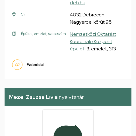
deb.hu
4032 Debrecen
Cím
Nagyerdei körút 98
Nemzetközi Oktatást
Épület, emelet, szobaszám
Koordináló Központ
épület
, 3. emelet, 313
Weboldal
Mezei Zsuzsa Lívia
nyelvtanár