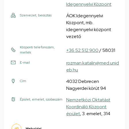
Idegennyelvi Központ
ÁOK Idegennyelvi
Szervezet, beosztás
Központ, mb.
idegennyelvi központ
vezető
Központi telefonszám,
+36 52 512 900
/ 58031
mellék
rozman.katalin@med.unid
E-mail
eb.hu
4032 Debrecen
Cím
Nagyerdei körút 94
Nemzetközi Oktatást
Épület, emelet, szobaszám
Koordináló Központ
épület
, 3. emelet, 314
Weboldal