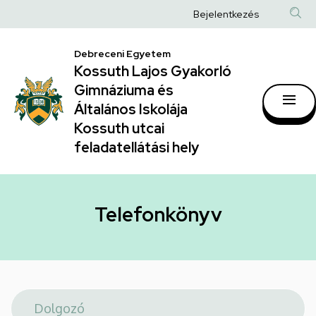
Telefonkönyv
Ugrás
Anonim
Bejelentkezés
a
|
Felhasználói
tartalomra
Kossuth
Debreceni Egyetem
fiók
Kossuth Lajos Gyakorló
Lajos
menüje
Gimnáziuma és
Gyakorló
Általános Iskolája
Gimnáziuma
Kossuth utcai
feladatellátási hely
és
Általános
Iskolája
Telefonkönyv
Kossuth
utcai
feladatellátási
hely