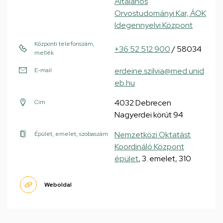
Általános
Orvostudományi Kar, ÁOK
Idegennyelvi Központ
Központi telefonszám,
+36 52 512 900
/ 58034
mellék
erdeine.szilvia@med.unid
E-mail
eb.hu
4032 Debrecen
Cím
Nagyerdei körút 94
Nemzetközi Oktatást
Épület, emelet, szobaszám
Koordináló Központ
épület
, 3. emelet, 310
Weboldal