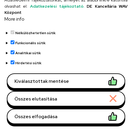
Adatvédelmi Tájékoztatónkat, amelyet az alábbi linkre kattintva
olvashat el:
Adatkezelési tájékoztató.
DE Kancellária WAV
UD telefonkönyv
Központ
More info
Nélkülözhetetlen sütik
Funkcionális sütik
Analitikai sütik
Adatvédelem
Adatvédelem
Hirdetési sütik
Régi oldal
Kiválasztottak mentése
Technikai információk
Összes elutasítása
Copyright © 2026 Unideb
Összes elfogadása
Withdraw consent