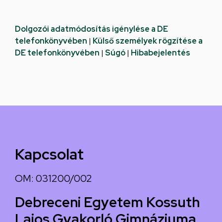
Dolgozói adatmódosítás igénylése a DE
telefonkönyvében
|
Külső személyek rögzítése a
DE telefonkönyvében
|
Súgó
|
Hibabejelentés
Kapcsolat
OM: 031200/002
Debreceni Egyetem Kossuth
Lajos Gyakorló Gimnáziuma