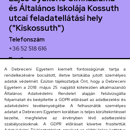
és Általános Iskolája Kossuth
utcai feladatellátási hely
("Kiskossuth")
Telefonszám
+36 52 518 616
Email
iskola@kossuth-alt.unideb.hu
A Debreceni Egyetem kiemelt fontosságúnak tartja a
rendelkezésére bocsátott, illetve birtokába jutott személyes
Cím
adatok védelmét. Ezúton tájékoztatjuk Önt, hogy a Debreceni
Egyetem a 2018. május 25. napjától kötelezően alkalmazandó
4024 Debrecen, Kossuth utca 33.
Általános Adatvédelmi Rendelet alapján felülvizsgálta
folyamatait és beépítette a GDPR előírásait az adatkezelési és
adatvédelmi tevékenységébe. A felhasználók személyes
adatait a Debreceni Egyetem korábban is teljes körültekintéssel
Szervezeti telefonkönyv
kezelte, megfelelve az érvényben lévő adatkezelési
szabályozásoknak. A GDPR előírásait követve frissítettük