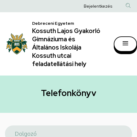
Telefonkönyv
Ugrás
Anonim
Bejelentkezés
a
|
Felhasználói
tartalomra
Kossuth
Debreceni Egyetem
fiók
Kossuth Lajos Gyakorló
Lajos
menüje
Gimnáziuma és
Gyakorló
Általános Iskolája
Gimnáziuma
Kossuth utcai
feladatellátási hely
és
Általános
Iskolája
Telefonkönyv
Kossuth
utcai
feladatellátási
hely