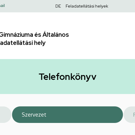
Felső
ail
DE
Feladatellátási helyek
navigáció
Gimnáziuma és Általános
adatellátási hely
Telefonkönyv