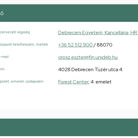
tő
Debreceni Egyetem, Kancellária, HR 
zervezeti egység
+36 52 512 900
/ 88070
özponti telefonszám, mellék
orosz.eszter@fin.unideb.hu
-mail
4028 Debrecen Tüzér utca 4.
Cím
Forest Center
, 4. emelet
pület, emelet, szobaszám