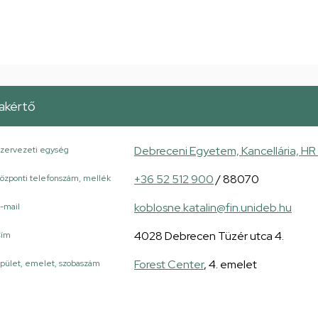
akértő
Debreceni Egyetem, Kancellária, HR 
zervezeti egység
+36 52 512 900
/ 88070
özponti telefonszám, mellék
koblosne.katalin@fin.unideb.hu
-mail
4028 Debrecen Tüzér utca 4.
Cím
Forest Center
, 4. emelet
pület, emelet, szobaszám