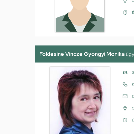
É
Földesiné Vincze Gyöngyi Mónika
ügy
S
K
E
É