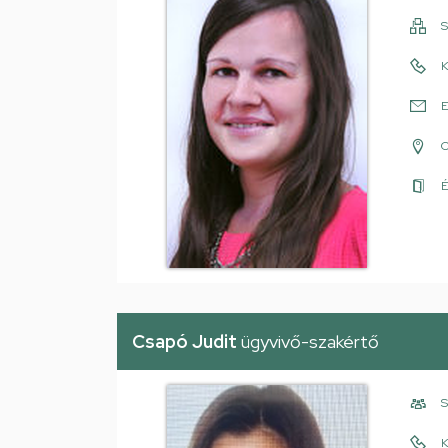
S
K
E
É
Csapó Judit
ügyvivő-szakértő
S
K