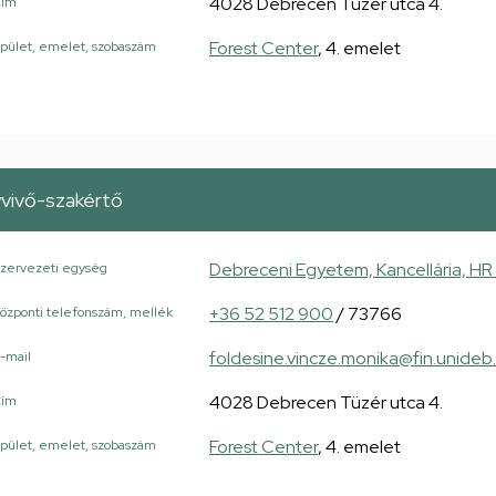
4028 Debrecen Tüzér utca 4.
Cím
Forest Center
, 4. emelet
pület, emelet, szobaszám
vivő-szakértő
Debreceni Egyetem, Kancellária, HR 
zervezeti egység
+36 52 512 900
/ 73766
özponti telefonszám, mellék
foldesine.vincze.monika@fin.unideb
-mail
4028 Debrecen Tüzér utca 4.
Cím
Forest Center
, 4. emelet
pület, emelet, szobaszám