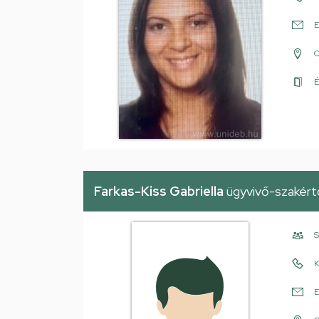
E
É
Farkas-Kiss Gabriella
ügyvivő-szakért
S
K
E