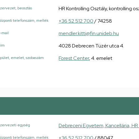
HR Kontrolling Osztály, kontrolling o
zervezet, beosztás
+36 52 512 700
/ 74258
özponti telefonszám, mellék
mendler.kitti@fin.unideb.hu
-mail
4028 Debrecen Tüzér utca 4.
Cím
Forest Center
, 4. emelet
pület, emelet, szobaszám
Debreceni Egyetem, Kancellária, HR 
zervezeti egység
+36 52 512 700
/ 88047
özponti telefonszám, mellék