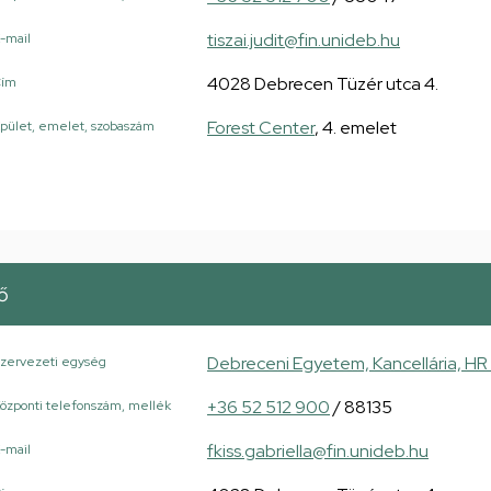
tiszai.judit@fin.unideb.hu
-mail
4028 Debrecen Tüzér utca 4.
Cím
Forest Center
, 4. emelet
pület, emelet, szobaszám
ő
Debreceni Egyetem, Kancellária, HR 
zervezeti egység
+36 52 512 900
/ 88135
özponti telefonszám, mellék
fkiss.gabriella@fin.unideb.hu
-mail