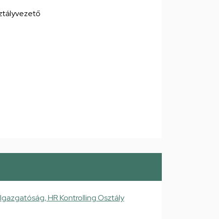
sztályvezető
Igazgatóság, HR Kontrolling Osztály