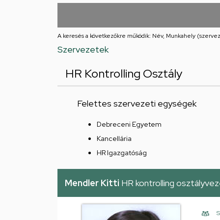
utcai
feladatellátási
A keresés a következőkre működik: Név, Munkahely (szervez
hely
Szervezetek
HR Kontrolling Osztály
Felettes szervezeti egységek
Debreceni Egyetem
Kancellária
HR Igazgatóság
Mendler Kitti
HR kontrolling osztályve
S