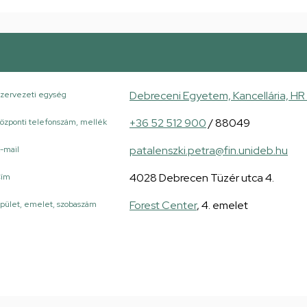
Debreceni Egyetem, Kancellária, HR 
zervezeti egység
+36 52 512 900
/ 88049
özponti telefonszám, mellék
patalenszki.petra@fin.unideb.hu
-mail
4028 Debrecen Tüzér utca 4.
Cím
Forest Center
, 4. emelet
pület, emelet, szobaszám