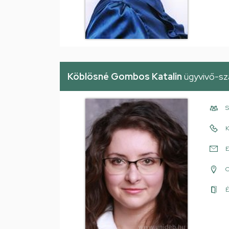
Köblösné Gombos Katalin
ügyvivő-sz
S
K
E
É