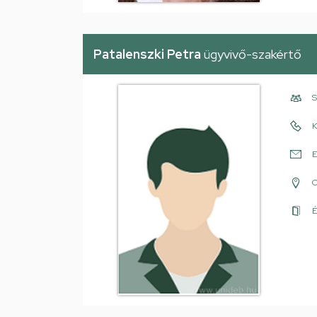
Patalenszki Petra
ügyvivő-szakértő
S
K
E
É