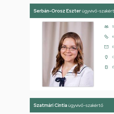
Serbán-Orosz Eszter
ügyvivő-szakér
S
K
E
É
Szatmári Cintia
ügyvivő-szakértő