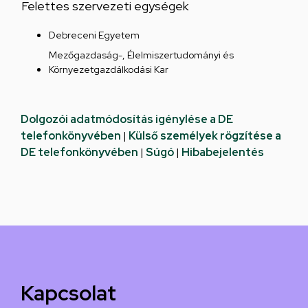
Felettes szervezeti egységek
Debreceni Egyetem
Mezőgazdaság-, Élelmiszertudományi és
Környezetgazdálkodási Kar
Dolgozói adatmódosítás igénylése a DE
telefonkönyvében
|
Külső személyek rögzítése a
DE telefonkönyvében
|
Súgó
|
Hibabejelentés
Kapcsolat