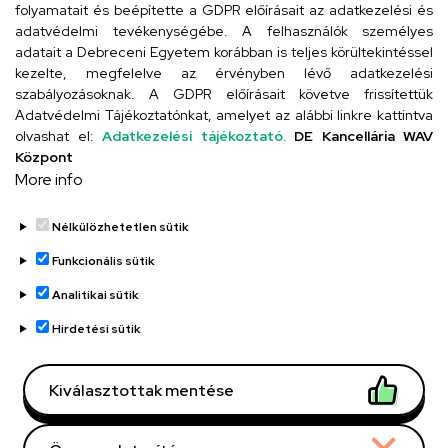
folyamatait és beépítette a GDPR előírásait az adatkezelési és
adatvédelmi tevékenységébe. A felhasználók személyes
adatait a Debreceni Egyetem korábban is teljes körültekintéssel
Szervezeti telefonkönyv
kezelte, megfelelve az érvényben lévő adatkezelési
szabályozásoknak. A GDPR előírásait követve frissítettük
Adatvédelmi Tájékoztatónkat, amelyet az alábbi linkre kattintva
olvashat el:
Adatkezelési tájékoztató.
DE Kancellária WAV
UD telefonkönyv
Központ
More info
Nélkülözhetetlen sütik
Funkcionális sütik
Analitikai sütik
Adatvédelem
Adatvédelem
Hirdetési sütik
Régi oldal
Kiválasztottak mentése
Technikai információk