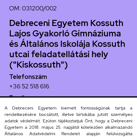
OM: 031200/002
Debreceni Egyetem Kossuth
Lajos Gyakorló Gimnáziuma
és Általános Iskolája Kossuth
utcai feladatellátási hely
("Kiskossuth")
Telefonszám
+36 52 518 616
Email
iskola@kossuth-alt.unideb.hu
A Debreceni Egyetem kiemelt fontosságúnak tartja a
rendelkezésére bocsátott, illetve birtokába jutott személyes
Cím
adatok védelmét. Ezúton tájékoztatjuk Önt, hogy a Debreceni
Egyetem a 2018. május 25. napjától kötelezően alkalmazandó
4024 Debrecen, Kossuth utca 33.
Általános Adatvédelmi Rendelet alapján felülvizsgálta