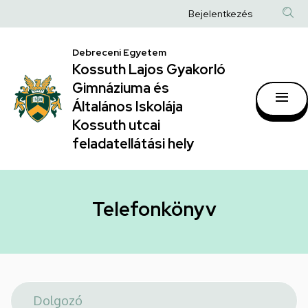
Telefonkönyv
Ugrás
Anonim
Bejelentkezés
a
|
Felhasználói
tartalomra
Kossuth
Debreceni Egyetem
fiók
Kossuth Lajos Gyakorló
Lajos
menüje
Gimnáziuma és
Gyakorló
Általános Iskolája
Gimnáziuma
Kossuth utcai
feladatellátási hely
és
Általános
Iskolája
Telefonkönyv
Kossuth
utcai
feladatellátási
hely