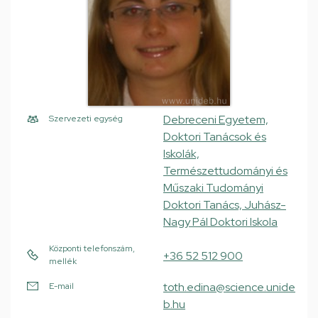
Debreceni Egyetem,
Szervezeti egység
Doktori Tanácsok és
Iskolák,
Természettudományi és
Műszaki Tudományi
Doktori Tanács, Juhász-
Nagy Pál Doktori Iskola
Központi telefonszám,
+36 52 512 900
mellék
toth.edina@science.unide
E-mail
b.hu