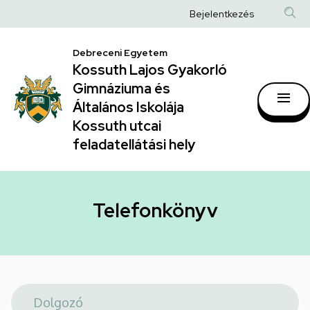
Telefonkönyv
Ugrás
Anonim
Bejelentkezés
a
|
Felhasználói
tartalomra
Kossuth
Debreceni Egyetem
fiók
Kossuth Lajos Gyakorló
Lajos
menüje
Gimnáziuma és
Gyakorló
Általános Iskolája
Gimnáziuma
Kossuth utcai
feladatellátási hely
és
Általános
Iskolája
Telefonkönyv
Kossuth
utcai
feladatellátási
hely