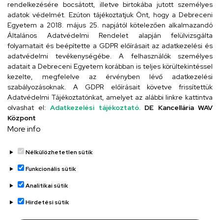
rendelkezésére bocsátott, illetve birtokába jutott személyes
Cím
adatok védelmét. Ezúton tájékoztatjuk Önt, hogy a Debreceni
Egyetem a 2018. május 25. napjától kötelezően alkalmazandó
4024 Debrecen, Kossuth utca 33.
Általános Adatvédelmi Rendelet alapján felülvizsgálta
folyamatait és beépítette a GDPR előírásait az adatkezelési és
adatvédelmi tevékenységébe. A felhasználók személyes
adatait a Debreceni Egyetem korábban is teljes körültekintéssel
Szervezeti telefonkönyv
kezelte, megfelelve az érvényben lévő adatkezelési
szabályozásoknak. A GDPR előírásait követve frissítettük
Adatvédelmi Tájékoztatónkat, amelyet az alábbi linkre kattintva
olvashat el:
Adatkezelési tájékoztató.
DE Kancellária WAV
UD telefonkönyv
Központ
More info
Nélkülözhetetlen sütik
Funkcionális sütik
Analitikai sütik
Adatvédelem
Adatvédelem
Hirdetési sütik