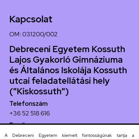
Kapcsolat
OM: 031200/002
Debreceni Egyetem Kossuth
Lajos Gyakorló Gimnáziuma
és Általános Iskolája Kossuth
utcai feladatellátási hely
("Kiskossuth")
Telefonszám
+36 52 518 616
Email
iskola@kossuth-alt.unideb.hu
A Debreceni Egyetem kiemelt fontosságúnak tartja a