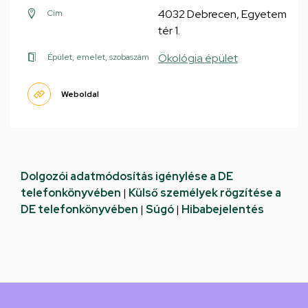
4032 Debrecen, Egyetem
Cím
tér 1.
Ökológia épület
Épület, emelet, szobaszám
Weboldal
Dolgozói adatmódosítás igénylése a DE
telefonkönyvében
|
Külső személyek rögzítése a
DE telefonkönyvében
|
Súgó
|
Hibabejelentés