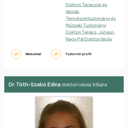
Doktori Tanácsok és
Iskolák,
Természettudományi és
Műszaki Tudományi
Doktori Tanács, Juhász-
Nagy Pál Doktori Iskola
Weboldal
Tudóstér profil
Dr. Tóth-Szabó Edina
doktori iskola titkára