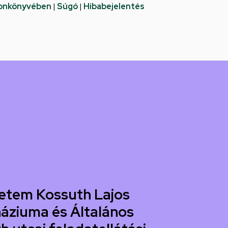
fonkönyvében
|
Súgó
|
Hibabejelentés
etem Kossuth Lajos
áziuma és Általános