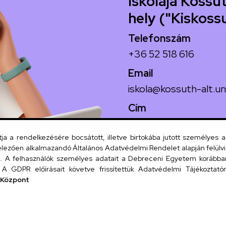
Iskolája Kossut
hely ("Kiskoss
Telefonszám
+36 52 518 616
Email
iskola@kossuth-alt.un
Cím
4024 Debrecen, Koss
 a rendelkezésére bocsátott, illetve birtokába jutott személyes 
lezően alkalmazandó Általános Adatvédelmi Rendelet alapján felülviz
A felhasználók személyes adatait a Debreceni Egyetem korábban i
Szervezeti
A GDPR előírásait követve frissítettük Adatvédelmi Tájékoztatónk
 Központ
UD tel