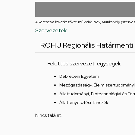
utcai
feladatellátási
A keresés a következőkre működik: Név, Munkahely (szervez
hely
Szervezetek
ROHU Regionális Határmenti 
Felettes szervezeti egységek
Debreceni Egyetem
Mezőgazdaság-, Élelmiszertudományi 
Állattudományi, Biotechnológiai és Te
Állattenyésztési Tanszék
Nincs találat.