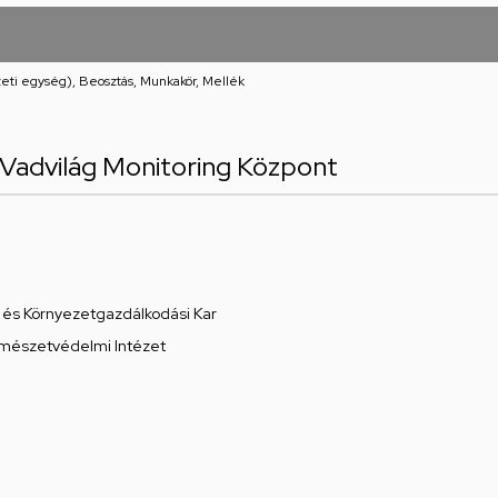
eti egység), Beosztás, Munkakör, Mellék
Vadvilág Monitoring Központ
és Környezetgazdálkodási Kar
rmészetvédelmi Intézet