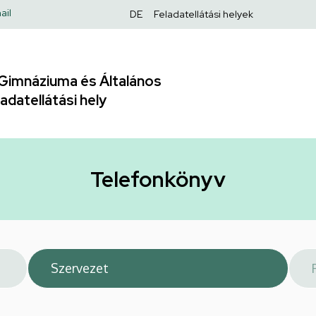
Felső
ail
DE
Feladatellátási helyek
navigáció
Gimnáziuma és Általános
adatellátási hely
Telefonkönyv