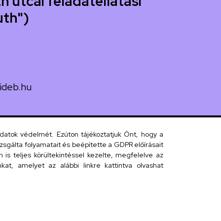
h utcai feladatellátási
uth")
ideb.hu
uth utca 33.
adatok védelmét. Ezúton tájékoztatjuk Önt, hogy a
sgálta folyamatait és beépítette a GDPR előírásait
s teljes körültekintéssel kezelte, megfelelve az
 telefonkönyv
at, amelyet az alábbi linkre kattintva olvashat
efonkönyv