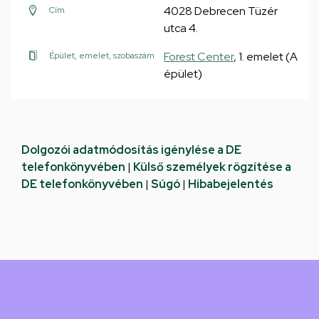
4028 Debrecen Tüzér
Cím
utca 4.
Forest Center
, 1. emelet (A
Épület, emelet, szobaszám
épület)
Dolgozói adatmódosítás igénylése a DE
telefonkönyvében
|
Külső személyek rögzítése a
DE telefonkönyvében
|
Súgó
|
Hibabejelentés