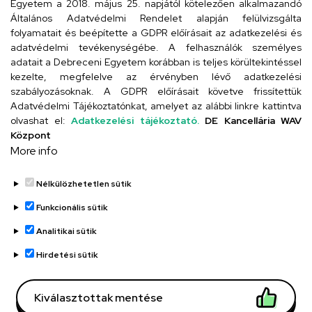
Egyetem a 2018. május 25. napjától kötelezően alkalmazandó
4024 Debrecen, Kossuth utca 33.
Általános Adatvédelmi Rendelet alapján felülvizsgálta
folyamatait és beépítette a GDPR előírásait az adatkezelési és
adatvédelmi tevékenységébe. A felhasználók személyes
adatait a Debreceni Egyetem korábban is teljes körültekintéssel
Szervezeti telefonkönyv
kezelte, megfelelve az érvényben lévő adatkezelési
szabályozásoknak. A GDPR előírásait követve frissítettük
Adatvédelmi Tájékoztatónkat, amelyet az alábbi linkre kattintva
olvashat el:
Adatkezelési tájékoztató.
DE Kancellária WAV
UD telefonkönyv
Központ
More info
Nélkülözhetetlen sütik
Funkcionális sütik
Analitikai sütik
Adatvédelem
Adatvédelem
Hirdetési sütik
Régi oldal
Kiválasztottak mentése