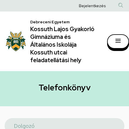
Telefonkönyv
Ugrás
Anonim
Bejelentkezés
a
|
Felhasználói
tartalomra
Kossuth
Debreceni Egyetem
fiók
Kossuth Lajos Gyakorló
Lajos
menüje
Gimnáziuma és
Gyakorló
Általános Iskolája
Gimnáziuma
Kossuth utcai
feladatellátási hely
és
Általános
Iskolája
Telefonkönyv
Kossuth
utcai
feladatellátási
hely