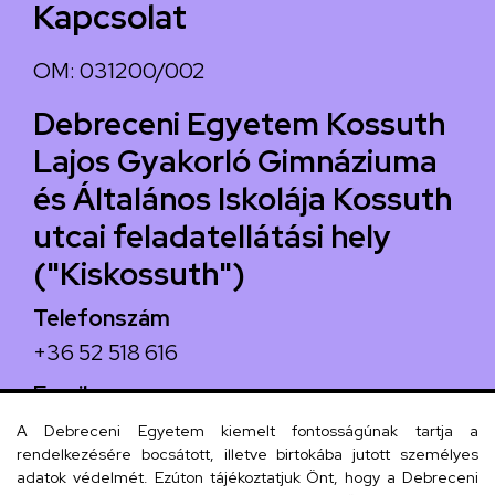
Kapcsolat
OM: 031200/002
Debreceni Egyetem Kossuth
Lajos Gyakorló Gimnáziuma
és Általános Iskolája Kossuth
utcai feladatellátási hely
("Kiskossuth")
Telefonszám
+36 52 518 616
Email
iskola@kossuth-alt.unideb.hu
A Debreceni Egyetem kiemelt fontosságúnak tartja a
rendelkezésére bocsátott, illetve birtokába jutott személyes
Cím
adatok védelmét. Ezúton tájékoztatjuk Önt, hogy a Debreceni