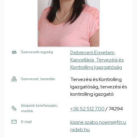
Debreceni Egyetem,
Szervezeti egység
Kancellária, Tervezési és
Kontrolling Igazgatóság
Tervezési és Kontrolling
Szervezet, beosztás
Igazgatóság, tervezési és
kontrolling igazgató
Központi telefonszám,
+36 52 512 700
/ 74294
mellék
kissne.szabo.noemi@fin.u
E-mail
nideb.hu